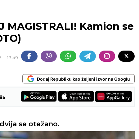
 MAGISTRALI! Kamion se
OTO)
5
13:49
Dodaj Republiku kao željeni izvor na Googlu
ija
dvija se otežano.