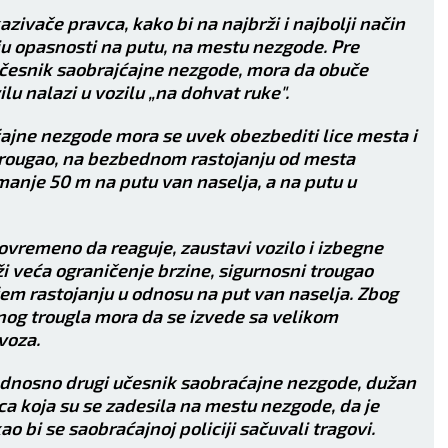
zivače pravca, kako bi na najbrži i najbolji način
ju opasnosti na putu, na mestu nezgode. Pre
učesnik saobrajćajne nezgode, mora da obuče
ilu nalazi u vozilu „na dohvat ruke".
jne nezgode mora se uvek obezbediti lice mesta i
 trougao, na bezbednom rastojanju od mesta
manje 50 m na putu van naselja, a na putu u
govremeno da reaguje, zaustavi vozilo i izbegne
i veća ograničenje brzine, sigurnosni trougao
ćem rastojanju u odnosu na put van naselja. Zbog
nog trougla mora da se izvede sa velikom
voza.
odnosno drugi učesnik saobraćajne nezgode, dužan
lica koja su se zadesila na mestu nezgode, da je
o bi se saobraćajnoj policiji sačuvali tragovi.