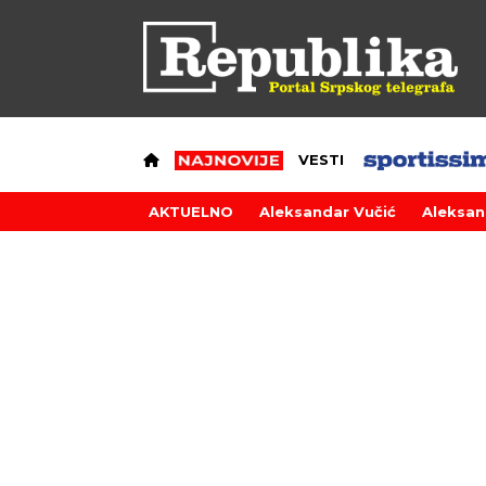
VESTI
AKTUELNO
Aleksandar Vučić
Aleksan