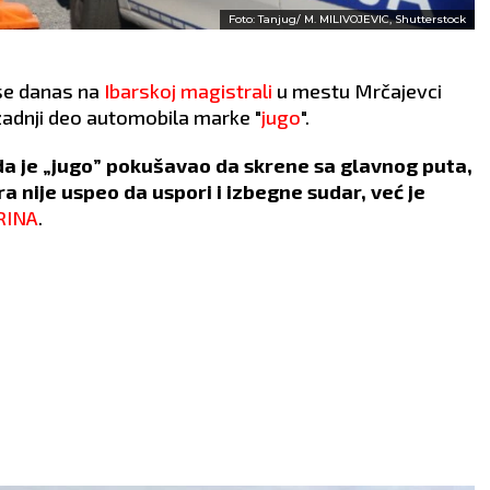
Foto: Tanjug/ M. MILIVOJEVIC, Shutterstock
se danas na
Ibarskoj magistrali
u mestu Mrčajevci
adnji deo automobila marke "
jugo
".
da je „jugo” pokušavao da skrene sa glavnog puta,
ra nije uspeo da uspori i izbegne sudar, već je
RINA
.