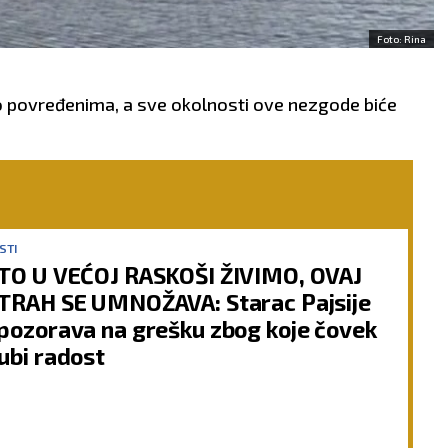
Foto: Rina
o povređenima, a sve okolnosti ove nezgode biće
STI
TO U VEĆOJ RASKOŠI ŽIVIMO, OVAJ
TRAH SE UMNOŽAVA: Starac Pajsije
pozorava na grešku zbog koje čovek
ubi radost