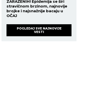
ZARAŽENIH! Epidemija se širi
stravičnom brzinom, najnovije
brojke i najsnažnije bacaju u
OČAJ
POGLEDAJ SVE NAJNOVIJE
VESTI