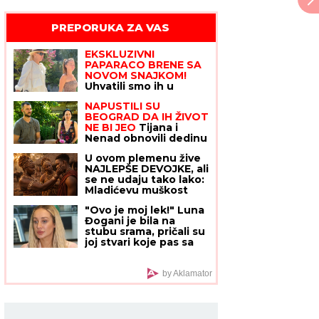
PREPORUKA ZA VAS
EKSKLUZIVNI
PAPARACO BRENE SA
NOVOM SNAJKOM!
Uhvatili smo ih u
prestižnom hotelu u
NAPUSTILI SU
Crnoj Gori: Pevačica
BEOGRAD DA IH ŽIVOT
skockana od glave do
NE BI JEO
Tijana i
pete, Viktorova
Nenad obnovili dedinu
devojka bez šminke
vodenicu staru 134
(VIDEO)
U ovom plemenu žive
godine, a njihovo
NAJLEPŠE DEVOJKE, ali
bezglutensko brašno
se ne udaju tako lako:
danas hrani Srbiju
Mladićevu muškost
prvo PROVERAVA
"Ovo je moj lek!" Luna
NJENA TETKA, a ako
Đogani je bila na
ona nije zadovoljna
stubu srama, pričali su
sledi SUROVA KAZNA
joj stvari koje pas sa
maslom ne bi pojeo, a
danas živi svoju bajku
by Aklamator