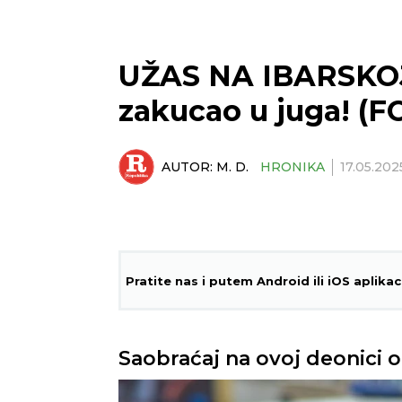
UŽAS NA IBARSKOJ
zakucao u juga! (F
AUTOR:
M. D.
HRONIKA
17.05.202
Pratite nas i putem Android ili iOS aplikac
Saobraćaj na ovoj deonici o