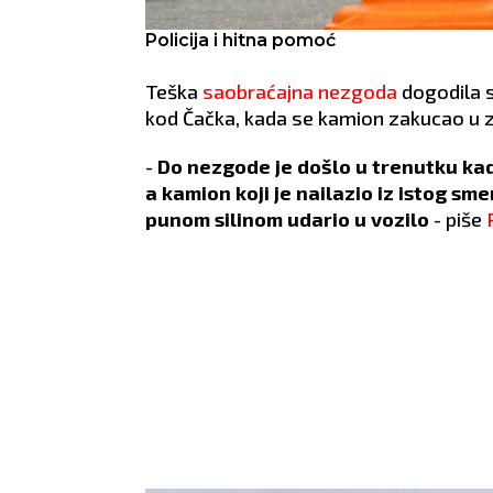
Policija i hitna pomoć
Teška
saobraćajna nezgoda
dogodila 
kod Čačka, kada se kamion zakucao u z
-
Do nezgode je došlo u trenutku ka
a kamion koji je nailazio iz istog sme
punom silinom udario u vozilo
- piše