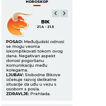
HOROSKOP
BIK
BL
21.4 - 21.5
22
POSAO:
Međuljudski odnosi
POSAO:
Promena 
i
se mogu veoma
pozicije koju ste o
iskomplikovati tokom ovog
podrazumevaće d
dana. Negativan aspekt
program edukacije
s
donosi pogoršanu
Napredak u karijer
komunikaciju među
LJUBAV:
Vaše poz
kolegama.
zanimljivom i atr
LJUBAV:
Slobodne Bikove
osobom u znaku L
očekuje razvoj delikatne
se može pretvorit
situacije da uđu u vezu s
avanturu.
osobom s posla.
ZDRAVLJE:
Nesani
ZDRAVLJE:
Prehlada.