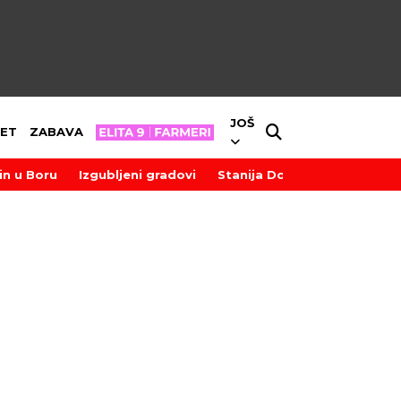
JOŠ
ET
ZABAVA
in u Boru
Izgubljeni gradovi
Stanija Dobrojević