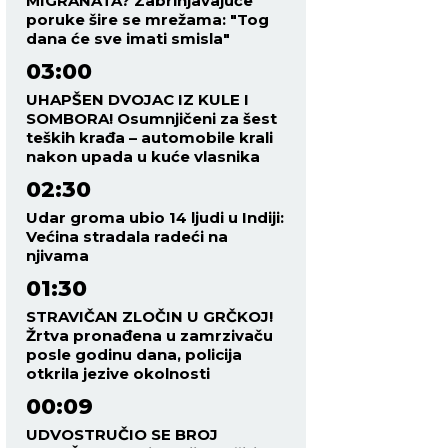
MIGRANATA? Zabrinjavajuće
poruke šire se mrežama: "Tog
dana će sve imati smisla"
03:00
UHAPŠEN DVOJAC IZ KULE I
SOMBORA! Osumnjičeni za šest
teških krađa – automobile krali
nakon upada u kuće vlasnika
02:30
Udar groma ubio 14 ljudi u Indiji:
Većina stradala radeći na
njivama
01:30
STRAVIČAN ZLOČIN U GRČKOJ!
Žrtva pronađena u zamrzivaču
posle godinu dana, policija
otkrila jezive okolnosti
00:09
UDVOSTRUČIO SE BROJ