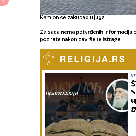
Kamion se zakucao u juga
Za sada nema potvrđenih informacija 
poznate nakon završene istrage.
VE
Š
S
u
g