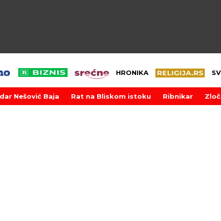
HRONIKA
SV
dar Nešović Baja
Rat na Bliskom istoku
Ribnikar
Zloč