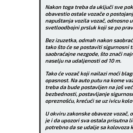
Nakon toga treba da uključi sve poka
obavestio ostale vozače o postojan
napuštanja vozila vozač, odnosno 
svetloodbojni prsluk koji se po prav
Bez izuzetka, odmah nakon saobraća
tako što će se postaviti sigurnosni
saobraćajne nezgode, što znači naj
naselju na udaljenosti od 10 m.
Tako će vozač koji nailazi moći bla
opasnost. Na auto putu na kome važ
treba da bude postavljen na još ve
bezbednosti, postavljanje sigurnos
opreznošću, krećući se uz ivicu kolo
U okviru zakonske obaveze vozač, 
je i da upozori sva ostala prisutna 
potrebno da se udalje sa kolovoza ka