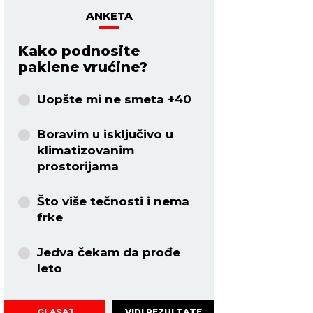
ANKETA
Kako podnosite
paklene vrućine?
Uopšte mi ne smeta +40
Boravim u isključivo u
klimatizovanim
prostorijama
Što više tečnosti i nema
frke
Jedva čekam da prođe
leto
VIDI REZULTATE
GLASAJ