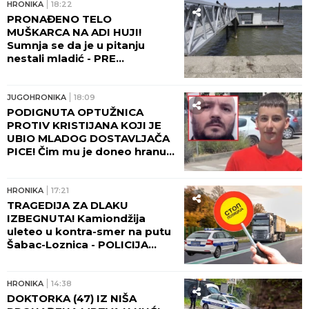
HRONIKA
18:22
PRONAĐENO TELO
MUŠKARCA NA ADI HUJI!
Sumnja se da je u pitanju
nestali mladić - PRE
NESTANKA JE KUPIO UŽE!
JUGOHRONIKA
18:09
PODIGNUTA OPTUŽNICA
PROTIV KRISTIJANA KOJI JE
UBIO MLADOG DOSTAVLJAČA
PICE! Čim mu je doneo hranu,
pucao je u mladića!
HRONIKA
17:21
TRAGEDIJA ZA DLAKU
IZBEGNUTA! Kamiondžija
uleteo u kontra-smer na putu
Šabac-Loznica - POLICIJA
ODMAH REAGOVALA!
HRONIKA
14:38
DOKTORKA (47) IZ NIŠA