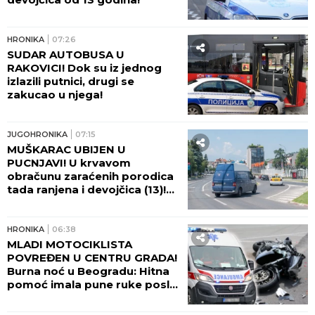
HRONIKA
07:26
SUDAR AUTOBUSA U
RAKOVICI! Dok su iz jednog
izlazili putnici, drugi se
zakucao u njega!
JUGOHRONIKA
07:15
MUŠKARAC UBIJEN U
PUCNJAVI! U krvavom
obračunu zaraćenih porodica
tada ranjena i devojčica (13)!
PUŠKE SEVALE IZ
AUTOMOBILA NASRED ULICE!
HRONIKA
06:38
MLADI MOTOCIKLISTA
POVREĐEN U CENTRU GRADA!
Burna noć u Beogradu: Hitna
pomoć imala pune ruke posla
zbog tuča i alkohola!