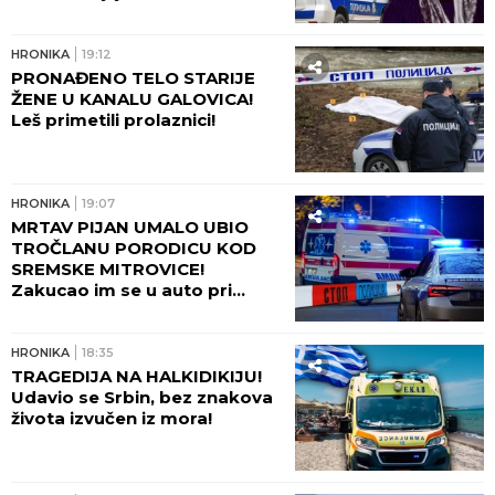
Novom Beogradu!
HRONIKA
19:12
PRONAĐENO TELO STARIJE
ŽENE U KANALU GALOVICA!
Leš primetili prolaznici!
HRONIKA
19:07
MRTAV PIJAN UMALO UBIO
TROČLANU PORODICU KOD
SREMSKE MITROVICE!
Zakucao im se u auto pri
brzini od 160 km/h - REKAO
DA TRI DANA NIJE SPAVAO,
JEDVA RAZUMEO ŠTA JE
HRONIKA
18:35
URADIO!
TRAGEDIJA NA HALKIDIKIJU!
Udavio se Srbin, bez znakova
života izvučen iz mora!