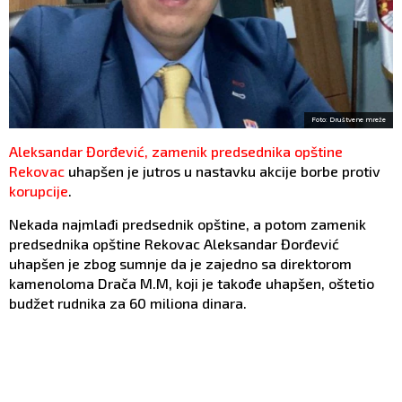
Foto: Društvene mreže
Aleksandar Đorđević, zamenik predsednika opštine
Rekovac
uhapšen je jutros u nastavku akcije borbe protiv
korupcije
.
Nekada najmlađi predsednik opštine, a potom zamenik
predsednika opštine Rekovac Aleksandar Đorđević
uhapšen je zbog sumnje da je zajedno sa direktorom
kamenoloma Drača M.M, koji je takođe uhapšen, oštetio
budžet rudnika za 60 miliona dinara.