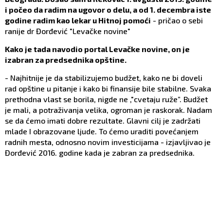
i počeo da radim na ugovor o delu, a od 1. decembra iste
godine radim kao lekar u Hitnoj pomoći
- pričao o sebi
ranije dr Đorđević "Levačke novine"
Kako je tada navodio portal Levačke novine, on je
izabran za predsednika opštine.
- Najhitnije je da stabilizujemo budžet, kako ne bi doveli
rad opštine u pitanje i kako bi finansije bile stabilne. Svaka
prethodna vlast se borila, nigde ne ,"cvetaju ruže”. Budžet
je mali, a potraživanja velika, ogroman je raskorak. Nadam
se da ćemo imati dobre rezultate. Glavni cilj je zadržati
mlade I obrazovane ljude. To ćemo uraditi povećanjem
radnih mesta, odnosno novim investicijama - izjavljivao je
Đorđević 2016. godine kada je zabran za predsednika.