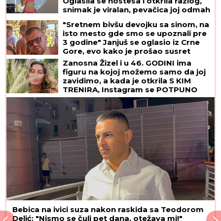
Oglasila se hostesa i otkrila razlog,
snimak je viralan, pevačica joj odmah
uzvratila: "Nisam se naljutila"
"Sretnem bivšu devojku sa sinom, na
isto mesto gde smo se upoznali pre
3 godine" Janjuš se oglasio iz Crne
Gore, evo kako je prošao susret
Zanosna Žizel i u 46. GODINI ima
figuru na kojoj možemo samo da joj
zavidimo, a kada je otkrila S KIM
TRENIRA, Instagram se POTPUNO
ISTOPIO
Bebica na ivici suza nakon raskida sa Teodorom
Delić: "Nismo se čuli pet dana, otežava mi!"