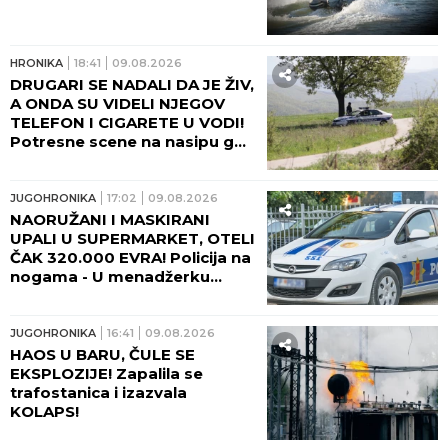
HRONIKA
18:41
09.08.2026
DRUGARI SE NADALI DA JE ŽIV,
A ONDA SU VIDELI NJEGOV
TELEFON I CIGARETE U VODI!
Potresne scene na nasipu gde
se udavio mladić iz Crvenke!
JUGOHRONIKA
17:02
09.08.2026
NAORUŽANI I MASKIRANI
UPALI U SUPERMARKET, OTELI
ČAK 320.000 EVRA! Policija na
nogama - U menadžerku
uperili pištolj, usledila teška
drama!
JUGOHRONIKA
16:41
09.08.2026
HAOS U BARU, ČULE SE
EKSPLOZIJE! Zapalila se
trafostanica i izazvala
KOLAPS!