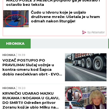
NIKLO POSLE 3 MESECA potpuno ga je šokiralo i
ostavilo bez teksta
Čudo u Idvoru koje je usijalo
društvene mreže: Ušetala je u hram
odmah nakon liturgije!
by Aklamator
HRONIKA
HRONIKA
19:39
VOZAČ POSTUPIO PO
PRAVILIMA! Slučaj vožnje u
kontra-smeru kod Šapca
dobio neočekivan obrt - EVO
ŠTA SE DESILO!
HRONIKA
19:20
KRVNIČKI UDARAO MAJKU
RUKAMA I NOGAMA U GLAVU,
DO SMRTI! Određen pritvor
Zoranu koji je ubio Milku na