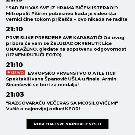
“SAD BIH VAS SVE IZ HRAMA BIČEM ISTERAO!”:
Mitropolit Pitirim pobesneo kada je video šta
vernici čine tokom pričešća – ovo nikada ne radite
21:10
PRVE SLIKE PREBIJENE AVE KARABATIĆ! Od ovog
prizora će vam se ŽELUDAC OKRENUTI: Lice
UNAKAŽENO, gledate na sopstvenu odgovornost
(UZNEMIRUJUĆI FOTO)
21:10
EVROPSKO PRVENSTVO U ATLETICI!
UŽIVO
Spektakl! Ivana Španović UŠLA u finale, Armin
Sinančević se bori za medalju!
21:03
"RAZGOVARAĆU VEČERAS SA MOJSILOVIĆEM!"
Vučić o najnovijoj odluci KFOR!
POGLEDAJ SVE NAJNOVIJE VESTI