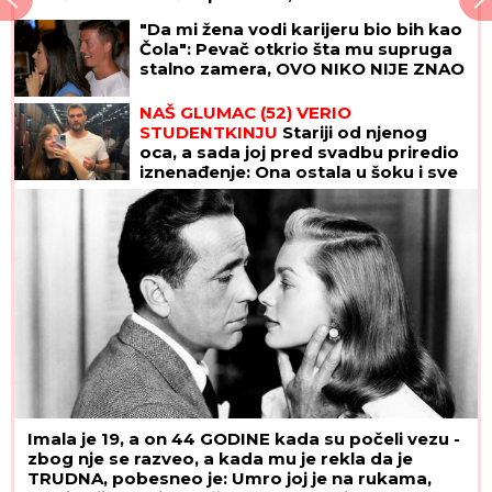
"Da mi žena vodi karijeru bio bih kao
Čola": Pevač otkrio šta mu supruga
stalno zamera, OVO NIKO NIJE ZNAO
NAŠ GLUMAC (52) VERIO
STUDENTKINJU
Stariji od njenog
oca, a sada joj pred svadbu priredio
iznenađenje: Ona ostala u šoku i sve
podelila (Foto)
Imala je 19, a on 44 GODINE kada su počeli vezu -
zbog nje se razveo, a kada mu je rekla da je
TRUDNA, pobesneo je: Umro joj je na rukama,