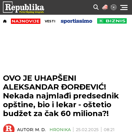
VESTI
OVO JE UHAPŠENI
ALEKSANDAR ĐORĐEVIĆ!
Nekada najmlađi predsednik
opštine, bio i lekar - oštetio
budžet za čak 60 miliona?!
AUTOR:
M. D.
HRONIKA
25.02.2025
08:21