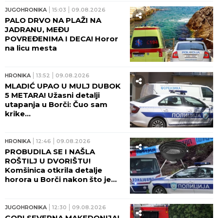
JUGOHRONIKA
15:03
09.08.2026
PALO DRVO NA PLAŽI NA
JADRANU, MEĐU
POVREĐENIMA I DECA! Horor
na licu mesta
HRONIKA
13:52
09.08.2026
MLADIĆ UPAO U MULJ DUBOK
5 METARA! Užasni detalji
utapanja u Borči: Čuo sam
krike...
HRONIKA
12:46
09.08.2026
PROBUDILA SE I NAŠLA
ROŠTILJ U DVORIŠTU!
Komšinica otkrila detalje
horora u Borči nakon što je
telo mladića izvučeno iz mulja:
"ŠTA LI SU RADILI U KANALU?!"
JUGOHRONIKA
12:30
09.08.2026
GORI SEVERNA MAKEDONIJA!