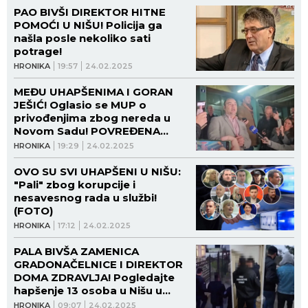
PAO BIVŠI DIREKTOR HITNE
POMOĆI U NIŠU! Policija ga
našla posle nekoliko sati
potrage!
HRONIKA
19:57
24.02.2025
MEĐU UHAPŠENIMA I GORAN
JEŠIĆ! Oglasio se MUP o
privođenjima zbog nereda u
Novom Sadu! POVREĐENA
PETORICA POLICAJACA!
HRONIKA
19:29
24.02.2025
OVO SU SVI UHAPŠENI U NIŠU:
"Pali" zbog korupcije i
nesavesnog rada u službi!
(FOTO)
HRONIKA
17:12
24.02.2025
PALA BIVŠA ZAMENICA
GRADONAČELNICE I DIREKTOR
DOMA ZDRAVLJA! Pogledajte
hapšenje 13 osoba u Nišu u
nastavku akcije borbe protiv
HRONIKA
09:07
24.02.2025