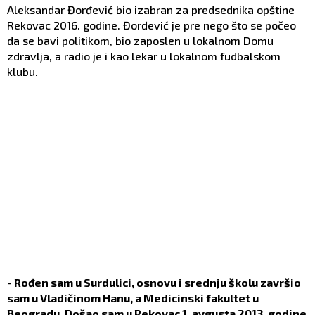
Aleksandar Đorđević bio izabran za predsednika opštine
Rekovac 2016. godine. Đorđević je pre nego što se počeo
da se bavi politikom, bio zaposlen u lokalnom Domu
zdravlja, a radio je i kao lekar u lokalnom fudbalskom
klubu.
-
Rođen sam u Surdulici, osnovu i srednju školu završio
sam u Vladičinom Hanu, a Medicinski fakultet u
Beogradu. Došao sam u Rekovac 1. avgusta 2013. godine