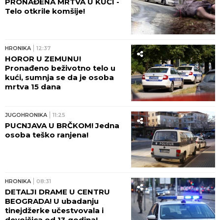
PRONAĐENA MRTVA U KUĆI -
Telo otkrile komšije!
HRONIKA
12:37
HOROR U ZEMUNU!
Pronađeno beživotno telo u
kući, sumnja se da je osoba
mrtva 15 dana
JUGOHRONIKA
11:25
PUCNJAVA U BRČKOM! Jedna
osoba teško ranjena!
HRONIKA
08:31
DETALJI DRAME U CENTRU
BEOGRADA! U ubadanju
tinejdžerke učestvovala i
devojčica od 13 godina!