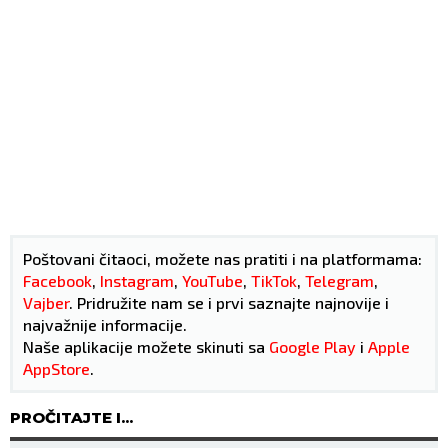
Poštovani čitaoci, možete nas pratiti i na platformama:
Facebook
,
Instagram
,
YouTube
,
TikTok
,
Telegram
,
Vajber
. Pridružite nam se i prvi saznajte najnovije i
najvažnije informacije.
Naše aplikacije možete skinuti sa
Google Play
i
Apple
AppStore
.
PROČITAJTE I...