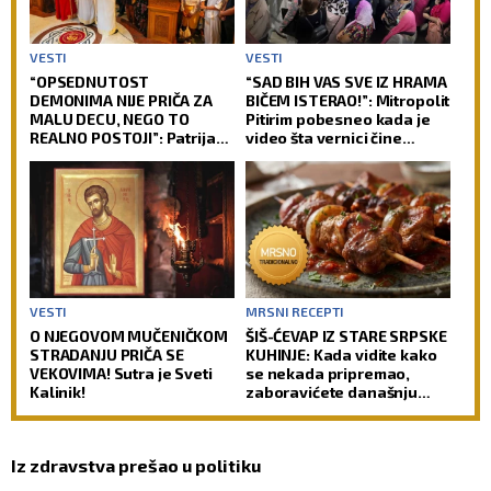
VESTI
VESTI
“OPSEDNUTOST
“SAD BIH VAS SVE IZ HRAMA
DEMONIMA NIJE PRIČA ZA
BIČEM ISTERAO!”: Mitropolit
MALU DECU, NEGO TO
Pitirim pobesneo kada je
REALNO POSTOJI”: Patrijarh
video šta vernici čine
Porfirije poslao snažnu
tokom pričešća – ovo
poruku o nečistim silama
nikada ne radite
(VIDEO)
VESTI
MRSNI RECEPTI
O NJEGOVOM MUČENIČKOM
ŠIŠ-ĆEVAP IZ STARE SRPSKE
STRADANJU PRIČA SE
KUHINJE: Kada vidite kako
VEKOVIMA! Sutra je Sveti
se nekada pripremao,
Kalinik!
zaboravićete današnju
verziju
Iz zdravstva prešao u politiku