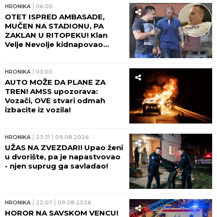
HRONIKA
06:00
OTET ISPRED AMBASADE,
MUČEN NA STADIONU, PA
ZAKLAN U RITOPEKU! Klan
Velje Nevolje kidnapovao
Nikolu Mitića, a onda ga
brutalno ubili: OVO NI
"ZEMUNCI" NISU RADILI!
HRONIKA
03:00
AUTO MOŽE DA PLANE ZA
TREN! AMSS upozorava:
Vozači, OVE stvari odmah
izbacite iz vozila!
HRONIKA
23:31
09.08.2026
UŽAS NA ZVEZDARI! Upao ženi
u dvorište, pa je napastvovao
- njen suprug ga savladao!
HRONIKA
22:07
09.08.2026
HOROR NA SAVSKOM VENCU!