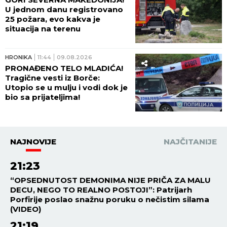
U jednom danu registrovano
25 požara, evo kakva je
situacija na terenu
HRONIKA
11:44
09.08.2026
PRONAĐENO TELO MLADIĆA!
Tragične vesti iz Borče:
Utopio se u mulju i vodi dok je
bio sa prijateljima!
NAJNOVIJE
NAJČITANIJE
21:23
“OPSEDNUTOST DEMONIMA NIJE PRIČA ZA MALU
DECU, NEGO TO REALNO POSTOJI”: Patrijarh
Porfirije poslao snažnu poruku o nečistim silama
(VIDEO)
21:19