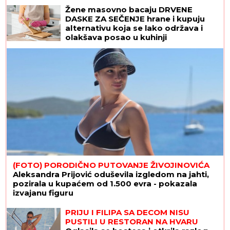
postaju ukusnije od najsočnijeg
Žene masovno bacaju DRVENE
kolača
DASKE ZA SEČENJE hrane i kupuju
alternativu koja se lako održava i
olakšava posao u kuhinji
(FOTO) PORODIČNO PUTOVANJE ŽIVOJINOVIĆA
Aleksandra Prijović oduševila izgledom na jahti,
pozirala u kupaćem od 1.500 evra - pokazala
izvajanu figuru
PRIJU I FILIPA SA DECOM NISU
PUSTILI U RESTORAN NA HVARU