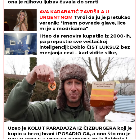
ona je njihovu ljubav čuvala do smrti
AVA KARABATIĆ ZAVRŠILA U
URGENTNOM
Tvrdi da ju je pretukao
verenik: "Imam povrede glave, lice
mi je u modricama"
Hteo da renovira kupatilo iz 2000-ih,
pa prepustio sve veštačkoj
inteligenciji: Dobio ČIST LUKSUZ bez
menjanja cevi – kad vidite slike,
zinućete!
Uzeo je KOLUT PARADAJZA IZ ČIZBURGERA koji je
kupio u brzoj hrani i POSADIO GA, a ono što mu je