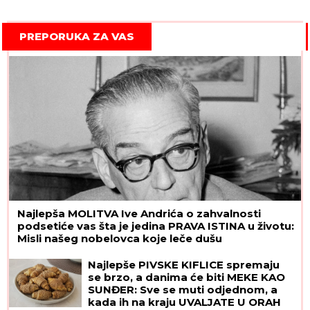
PREPORUKA ZA VAS
Najlepša MOLITVA Ive Andrića o zahvalnosti
podsetiće vas šta je jedina PRAVA ISTINA u životu:
Misli našeg nobelovca koje leče dušu
Najlepše PIVSKE KIFLICE spremaju
se brzo, a danima će biti MEKE KAO
SUNĐER: Sve se muti odjednom, a
kada ih na kraju UVALJATE U ORAH