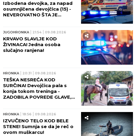
Izbodena devojka, za napad
osumnjičena devojčica (15) -
NEVEROVATNO ŠTA JE
URADILA S NOŽEM POSLE
RANJAVANJA!
JUGOHRONIKA
21:54
09.08.2026
KRVAVO SLAVLJE KOD
ŽIVINACA! Jedna osoba
slučajno ranjena!
HRONIKA
20:31
09.08.2026
TEŠKA NESREĆA KOD
SURČINA! Devojčica pala s
konja tokom treninga -
ZADOBILA POVREDE GLAVE,
HITNO TRANSPORTOVANA U
UC!
HRONIKA
18:56
09.08.2026
IZVUČENO TELO KOD BELE
STENE! Sumnja se da je reč o
ovom muškarcu!