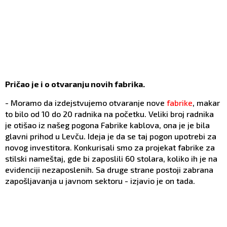
Pričao je i o otvaranju novih fabrika.
- Moramo da izdejstvujemo otvaranje nove
fabrike
, makar
to bilo od 10 do 20 radnika na početku. Veliki broj radnika
je otišao iz našeg pogona Fabrike kablova, ona je je bila
glavni prihod u Levču. Ideja je da se taj pogon upotrebi za
novog investitora. Konkurisali smo za projekat fabrike za
stilski nameštaj, gde bi zaposlili 60 stolara, koliko ih je na
evidenciji nezaposlenih. Sa druge strane postoji zabrana
zapošljavanja u javnom sektoru - izjavio je on tada.