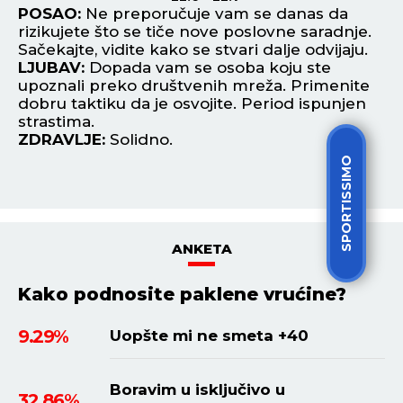
POSAO:
Ne preporučuje vam se danas da
P
rizikujete što se tiče nove poslovne saradnje.
ov
Sačekajte, vidite kako se stvari dalje odvijaju.
u 
LJUBAV:
Dopada vam se osoba koju ste
L
upoznali preko društvenih mreža. Primenite
po
a
dobru taktiku da je osvojite. Period ispunjen
mo
strastima.
Z
ZDRAVLJE:
Solidno.
SPORTISSIMO
ANKETA
Kako podnosite paklene vrućine?
9.29%
Uopšte mi ne smeta +40
Boravim u isključivo u
32.86%