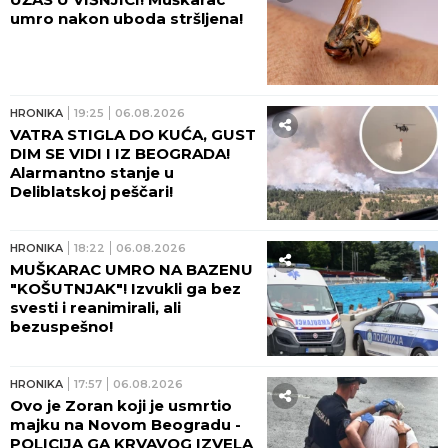
umro nakon uboda stršljena!
HRONIKA
19:25
06.08.2026
VATRA STIGLA DO KUĆA, GUST
DIM SE VIDI I IZ BEOGRADA!
Alarmantno stanje u
Deliblatskoj peščari!
HRONIKA
18:22
06.08.2026
MUŠKARAC UMRO NA BAZENU
"KOŠUTNJAK"! Izvukli ga bez
svesti i reanimirali, ali
bezuspešno!
HRONIKA
17:57
06.08.2026
Ovo je Zoran koji je usmrtio
majku na Novom Beogradu -
POLICIJA GA KRVAVOG IZVELA