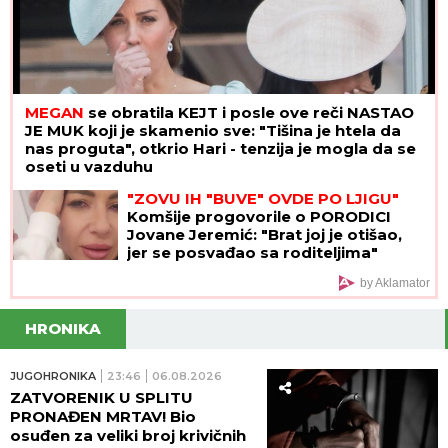
MEGAN
se obratila KEJT i posle ove reči NASTAO
JE MUK koji je skamenio sve: "Tišina je htela da
nas proguta", otkrio Hari - tenzija je mogla da se
oseti u vazduhu
"ZOVU IH "BUVE" OVDE PO LJIGU"
Komšije progovorile o PORODICI
Jovane Jeremić: "Brat joj je otišao,
jer se posvađao sa roditeljima"
by Aklamator
HRONIKA
JUGOHRONIKA
23:46
06.08.2026
ZATVORENIK U SPLITU
PRONAĐEN MRTAV! Bio
osuđen za veliki broj krivičnih