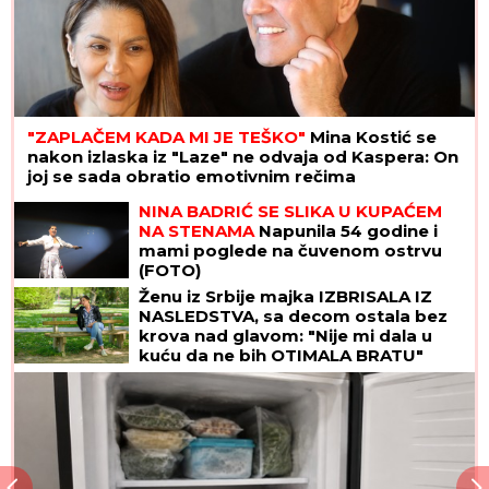
"ZAPLAČEM KADA MI JE TEŠKO"
Mina Kostić se
nakon izlaska iz "Laze" ne odvaja od Kaspera: On
joj se sada obratio emotivnim rečima
NINA BADRIĆ SE SLIKA U KUPAĆEM
NA STENAMA
Napunila 54 godine i
mami poglede na čuvenom ostrvu
(FOTO)
Ženu iz Srbije majka IZBRISALA IZ
NASLEDSTVA, sa decom ostala bez
krova nad glavom: "Nije mi dala u
kuću da ne bih OTIMALA BRATU"