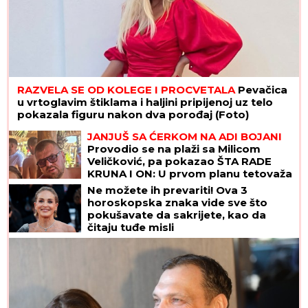
RAZVELA SE OD KOLEGE I PROCVETALA
Pevačica
u vrtoglavim štiklama i haljini pripijenoj uz telo
pokazala figuru nakon dva porođaj (Foto)
JANJUŠ SA ĆERKOM NA ADI BOJANI
Provodio se na plaži sa Milicom
Veličković, pa pokazao ŠTA RADE
KRUNA I ON: U prvom planu tetovaža
koju je posvetio naslednici (FOTO)
Ne možete ih prevariti! Ova 3
horoskopska znaka vide sve što
pokušavate da sakrijete, kao da
čitaju tuđe misli