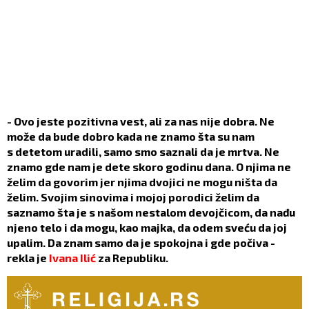
- Ovo jeste pozitivna vest, ali za nas nije dobra. Ne
može da bude dobro kada ne znamo šta su nam
s detetom uradili, samo smo saznali da je mrtva. Ne
znamo gde nam je dete skoro godinu dana. O njima ne
želim da govorim jer njima dvojici ne mogu ništa da
želim. Svojim sinovima i mojoj porodici želim da
saznamo šta je s našom nestalom devojčicom, da nađu
njeno telo i da mogu, kao majka, da odem sveću da joj
upalim. Da znam samo da je spokojna i gde počiva -
rekla je
Ivana Ilić
za Republiku.