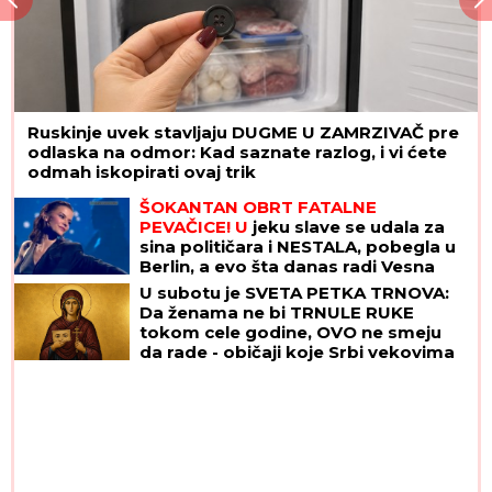
Ruskinje uvek stavljaju DUGME U ZAMRZIVAČ pre
odlaska na odmor: Kad saznate razlog, i vi ćete
odmah iskopirati ovaj trik
ŠOKANTAN OBRT FATALNE
PEVAČICE! U
jeku slave se udala za
sina političara i NESTALA, pobegla u
Berlin, a evo šta danas radi Vesna
Pisarović
U subotu je SVETA PETKA TRNOVA:
Da ženama ne bi TRNULE RUKE
tokom cele godine, OVO ne smeju
da rade - običaji koje Srbi vekovima
poštuju