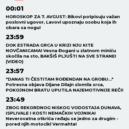
00:01
HOROSKOP ZA 7. AVGUST: Bikovi potpisuju važan
poslovni ugovor, Lavovi upoznaju osobu koja ih
obara sa nogu!
23:59
DOK ESTRADA GRCA U KRIZI NJU KITE
NOVČANICAMA! Vesna Đogani u zlatnom miniću
skočila na sto, BAKŠIŠ PLJUŠTI NA SVE STRANE!
(VIDEO)
23:57
"DANAS TI ČESTITAM ROĐENDAN NA GROBU..."
Potresna objava Dijane Dilajn slomila srca,
POKOJNOM BRATU UPUTILA NAJEMOTIVNIJE REČI!
23:49
ZBOG REKORDNOG NISKOG VODOSTAJA DUNAVA,
ISPLIVALE I KOSTI NEMAČKIH VOJNIKA!
Neverovatna otkrića ređaju se jedno za drugim -
pored njih motocikl Vermahta!