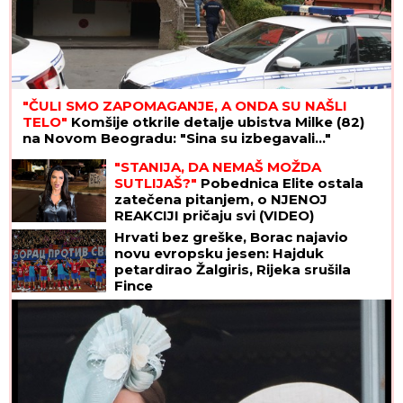
"ČULI SMO ZAPOMAGANJE, A ONDA SU NAŠLI
TELO"
Komšije otkrile detalje ubistva Milke (82)
na Novom Beogradu: "Sina su izbegavali..."
"STANIJA, DA NEMAŠ MOŽDA
SUTLIJAŠ?"
Pobednica Elite ostala
zatečena pitanjem, o NJENOJ
REAKCIJI pričaju svi (VIDEO)
Hrvati bez greške, Borac najavio
novu evropsku jesen: Hajduk
petardirao Žalgiris, Rijeka srušila
Fince