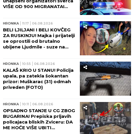
uhapšeni organizatori šverca
VIŠE OD 900 MIGRANATA!
Uzimali i do 10.000 evra po
osobi - ovako je sve
funkcionisalo!
HRONIKA
11:17
06.08.2026
BELI LJILJANI I BELI KOVČEG
ZA RUSKINJU! Majka i prijatelji
se oprostili od brutalno
ubijene Ljudmile - suze na
Lešću!
HRONIKA
10:55
06.08.2026
KALAŠ KRIO U STANU! Policija
upala, pa zatekla šokantan
prizor: Muškarac (31) odmah
priveden (FOTO)
HRONIKA
10:11
06.08.2026
OPSADNO STANJE U CG ZBOG
BUGARINA! Prepiska prljavih
policajaca bliskih Zviceru: DA
ME HOĆE VIŠE UBITI...