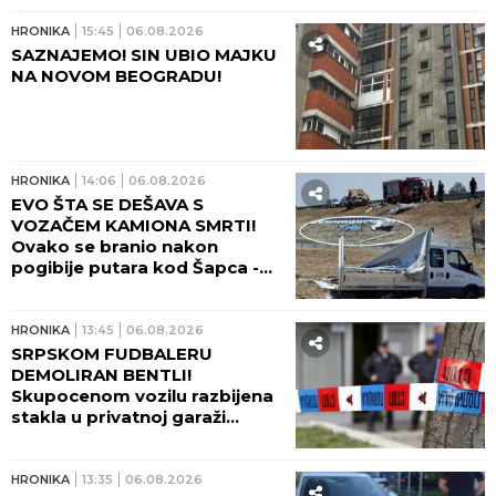
HRONIKA
15:45
06.08.2026
SAZNAJEMO! SIN UBIO MAJKU
NA NOVOM BEOGRADU!
HRONIKA
14:06
06.08.2026
EVO ŠTA SE DEŠAVA S
VOZAČEM KAMIONA SMRTI!
Ovako se branio nakon
pogibije putara kod Šapca -
tužilaštvo odmah zatražilo
pritvor!
HRONIKA
13:45
06.08.2026
SRPSKOM FUDBALERU
DEMOLIRAN BENTLI!
Skupocenom vozilu razbijena
stakla u privatnoj garaži
luksuznog naselja!
HRONIKA
13:35
06.08.2026