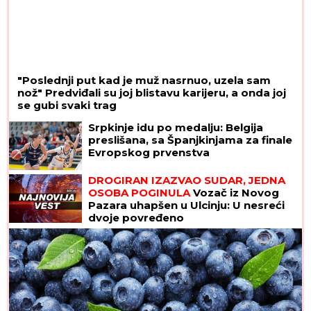
"Poslednji put kad je muž nasrnuo, uzela sam
nož" Predviđali su joj blistavu karijeru, a onda joj
se gubi svaki trag
Srpkinje idu po medalju: Belgija
preslišana, sa Španjkinjama za finale
Evropskog prvenstva
DROGIRAN IZAZVAO SUDAR, JEDNA
OSOBA POGINULA
Vozač iz Novog
Pazara uhapšen u Ulcinju: U nesreći
dvoje povređeno