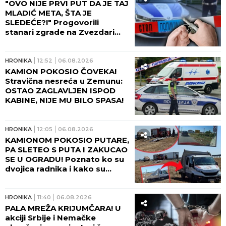
"OVO NIJE PRVI PUT DA JE TAJ
MLADIĆ META, ŠTA JE
SLEDEĆE?!" Progovorili
stanari zgrade na Zvezdari
gde je bačena bomba:
Tragedija sprečena SAMO
ZBOG OVOGA!
HRONIKA
12:52
06.08.2026
KAMION POKOSIO ČOVEKA!
Stravična nesreća u Zemunu:
OSTAO ZAGLAVLJEN ISPOD
KABINE, NIJE MU BILO SPASA!
HRONIKA
12:05
06.08.2026
KAMIONOM POKOSIO PUTARE,
PA SLETEO S PUTA I ZAKUCAO
SE U OGRADU! Poznato ko su
dvojica radnika i kako su
poginula na putu kod Šapca!
(FOTO)
HRONIKA
11:40
06.08.2026
PALA MREŽA KRIJUMČARA! U
akciji Srbije i Nemačke