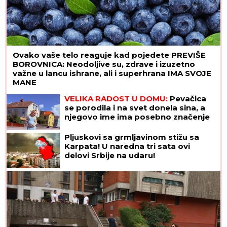
Ovako vaše telo reaguje kad pojedete PREVIŠE
BOROVNICA: Neodoljive su, zdrave i izuzetno
važne u lancu ishrane, ali i superhrana IMA SVOJE
MANE
VELIKA RADOST U DOMU:
Pevačica
se porodila i na svet donela sina, a
njegovo ime ima posebno značenje
Pljuskovi sa grmljavinom stižu sa
Karpata! U naredna tri sata ovi
delovi Srbije na udaru!