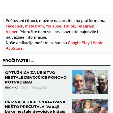
Poštovani čitaoci, možete nas pratiti i na platformama:
Facebook
,
Instagram
,
YouTube
,
TikTok
,
Telegram
,
Vajber
. Pridružite nam se i prvi saznajte najnovije i
najvažnije informacije.
Naše aplikacije možete skinuti sa
Google Play
i
Apple
AppStore
.
PROČITAJTE I...
OPTUŽNICA ZA UBISTVO
NESTALE DEVOJČICE PONOVO
POTVRĐENA!
HRONIKA
13:07
18.02.2025
PRIZNALA DA JE SNAJA IVANA
NEŠTO PREĆUTALA: Vapaji
bake nestale devojčice kidaju