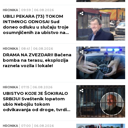
HRONIKA
09:59
06.08.2026
UBILI PEKARA (73) TOKOM
INTIMNOG ODNOSA! Sud
doneo odluku u slučaju troje
osumnjičenih za ubistvo na
Karaburmi - detalji zločina
LEDE KRV U ŽILAMA!
HRONIKA
08:41
06.08.2026
DRAMA NA ZVEZDARI! Bačena
bomba na terasu, eksplozija
raznela vozila i lokale!
HRONIKA
07:15
06.08.2026
UBISTVO KOJE JE ŠOKIRALO
SRBIJU! Sveštenik lopatom
ubio Nebojšu tokom
odvikavanja od droge, tvrdio
da ga je SPASAO!
HRONIKA
07:00
06.08.2026