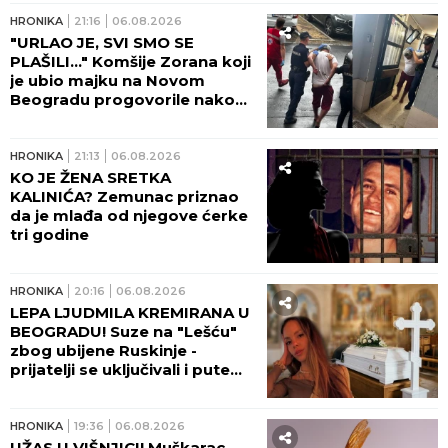
VIDEO)
HRONIKA
21:16
06.08.2026
"URLAO JE, SVI SMO SE
PLAŠILI..." Komšije Zorana koji
je ubio majku na Novom
Beogradu progovorile nakon
zločina: Bila je poštovan lekar,
šta se dešavalo u četiri zida...
HRONIKA
21:13
06.08.2026
KO JE ŽENA SRETKA
KALINIĆA? Zemunac priznao
da je mlađa od njegove ćerke
tri godine
HRONIKA
20:16
06.08.2026
LEPA LJUDMILA KREMIRANA U
BEOGRADU! Suze na "Lešću"
zbog ubijene Ruskinje -
prijatelji se uključivali i putem
video-linka!
HRONIKA
19:36
06.08.2026
UŽAS U VIŠNJICI! Muškarac