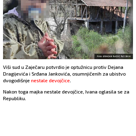
Foto: dRAGAN kADIC feJSBUK
Viši sud u Zaječaru potvrdio je optužnicu protiv Dejana
Dragijevića i Srđana Jankovića, osumnjičenih za ubistvo
dvogodišnje
nestale devojčice
.
Nakon toga majka nestale devojčice, Ivana oglasila se za
Republiku.