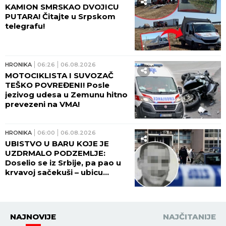
KAMION SMRSKAO DVOJICU
PUTARA! Čitajte u Srpskom
telegrafu!
HRONIKA
06:26
06.08.2026
MOTOCIKLISTA I SUVOZAČ
TEŠKO POVREĐENI! Posle
jezivog udesa u Zemunu hitno
prevezeni na VMA!
HRONIKA
06:00
06.08.2026
UBISTVO U BARU KOJE JE
UZDRMALO PODZEMLJE:
Doselio se iz Srbije, pa pao u
krvavoj sačekuši – ubicu
otkrio kapetan posle jezivog
zločina
NAJNOVIJE
NAJČITANIJE