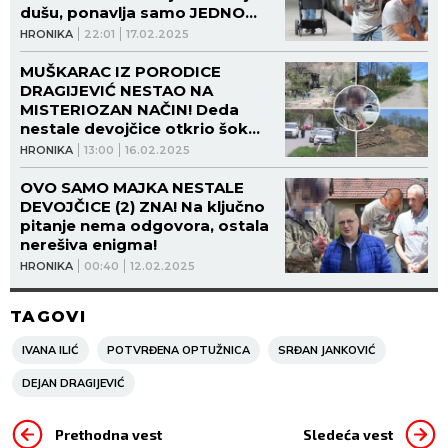
dušu, ponavlja samo JEDNO
PITANJE!
HRONIKA
22:01
17.02.2025
MUŠKARAC IZ PORODICE
DRAGIJEVIĆ NESTAO NA
MISTERIOZAN NAČIN! Deda
nestale devojčice otkrio šok
detalje: Prvi put ću ovo da
HRONIKA
13:00
16.02.2025
kažem...
OVO SAMO MAJKA NESTALE
DEVOJČICE (2) ZNA! Na ključno
pitanje nema odgovora, ostala
nerešiva enigma!
HRONIKA
00:40
12.02.2025
TAGOVI
IVANA ILIĆ
POTVRĐENA OPTUŽNICA
SRĐAN JANKOVIĆ
DEJAN DRAGIJEVIĆ
Prethodna vest
Sledeća vest