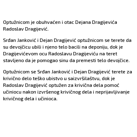
Optužnicom je obuhvaćen i otac Dejana Dragijevića
Radoslav Dragijević.
Srđan Janković i Dejan Dragijević optužnicom se terete da
su devojčicu ubili i njeno telo bacili na deponiju, dok je
Dragijevićevom ocu Radoslavu Dragijeviću na teret
stavljeno da je pomogao sinu da premesti telo devojčice.
Optužnicom se Srđan Janković i Dejan Dragijević terete za
krivično delo teško ubistvo u saizvršilaštvu, dok je
Radoslav Dragijević optužen za krivična dela pomoć
učiniocu nakon izvršenog krivičnog dela i neprijavljivanje
krivičnog dela i učinioca.