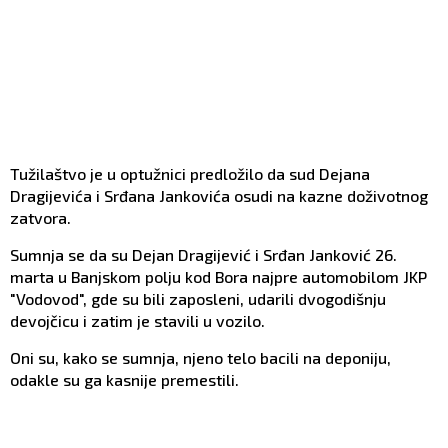
Tužilaštvo je u optužnici predložilo da sud Dejana
Dragijevića i Srđana Jankovića osudi na kazne doživotnog
zatvora.
Sumnja se da su Dejan Dragijević i Srđan Janković 26.
marta u Banjskom polju kod Bora najpre automobilom JKP
"Vodovod", gde su bili zaposleni, udarili dvogodišnju
devojčicu i zatim je stavili u vozilo.
Oni su, kako se sumnja, njeno telo bacili na deponiju,
odakle su ga kasnije premestili.