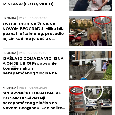
IZ STANA! (FOTO, VIDEO)
HRONIKA
17:20
06.08.2026
OVO JE UBIJENA ŽENA NA
NOVOM BEOGRADU! Milka bila
poznati oftalmolog, presudio
joj sin kad mu je došla u
posetu! (FOTO, VIDEO)
HRONIKA
17:10
06.08.2026
IZAŠLA IZ DOMA DA VIDI SINA,
A ON JE UBIO! Progovorile
komšije nakon
nezapamćenog zločina na
Novom Beogradu:
Zapomagala je na sav glas
HRONIKA
16:35
06.08.2026
SIN KRVNIČKI TUKAO MAJKU
DO SMRTI! Svi detalji
nezapamćenog zločina na
Novom Beogradu: Ceo soliter
u šoku!