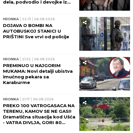
dela, podvodio i devojke iz
Srbije!
HRONIKA
22:31
06.08.2026
DOJAVA O BOMBI NA
AUTOBUSKOJ STANICI U
PRIŠTINI Sve vrvi od policije
HRONIKA
21:52
06.08.2026
PREMINUO U NAJGORIM
MUKAMA: Novi detalji ubistva
imućnog pekara sa
Karaburme
HRONIKA
21:17
06.08.2026
PREKO 100 VATROGASACA NA
TERENU, KAMOV SE NE GASI!
Dramatična situacija kod Ušća
- VATRA DIVLJA, GORI 80
HEKTARA ŠUMA! (FOTO,