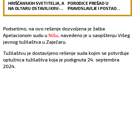
HRIŠĆANSKIH SVETITELJA, A
PORODICE PREŠAO U
NA OLTARU OSTAVILI KRV:
PRAVOSLAVLJE I POSTAO
Vernici u šoku, policija
SVEŠTENIK: Jedan od
traga za počiniocima
najuglednijih teologa
današnjice govori o svom
Podsetimo, na ovo rešenje dozvoljena je žalba
putu preobraćenja
Apelacionom sudu u
Nišu
, navedeno je u saopštenju Višeg
javnog tužilaštva u Zaječaru.
Tužilaštvu je dostavljeno rešenje suda kojim se potvrđuje
optužnica tužilaštva koja je podignuta 24. septembra
2024.