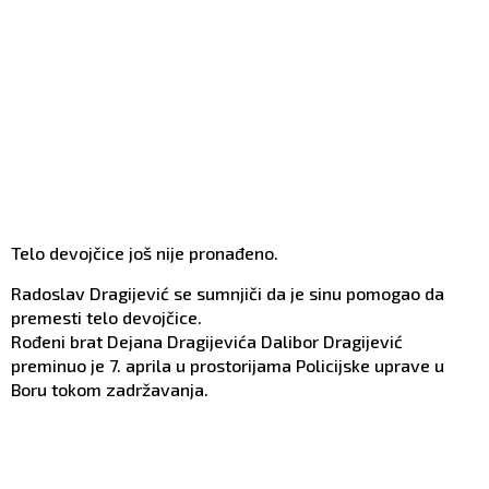
Telo devojčice još nije pronađeno.
Radoslav Dragijević se sumnjiči da je sinu pomogao da
premesti telo devojčice.
Rođeni brat Dejana Dragijevića Dalibor Dragijević
preminuo je 7. aprila u prostorijama Policijske uprave u
Boru tokom zadržavanja.