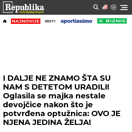
VESTI
I DALJE NE ZNAMO ŠTA SU
NAM S DETETOM URADILI!
Oglasila se majka nestale
devojčice nakon što je
potvrđena optužnica: OVO JE
NJENA JEDINA ŽELJA!