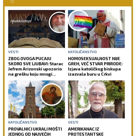
VESTI
KATOLIČANSTVO
ZBOG OVOGA PUCAJU
HOMOSEKSUALNOST NIJE
SKORO SVE LJUBAVI: Starac
GREH, VEĆ STVAR PRIRODE:
Jefrem Arizonski upozorio
Izjava katoličkog biskupa
na grešku koju mnogi
izazvala buru u Crkvi
prave
KATOLIČANSTVO
VESTI
PROVALNICI UKRALI MOŠTI
AMERIKANAC IZ
JEDNOG OD NAJVEĆIH
PROTESTANTSKE