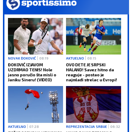
NOVAK ĐOKOVIĆ
08:19
AKTUELNO
08:15
ĐOKOVIĆ IZJAVOM
OVO DETE JE SRPSKI
UZDRMAO TENIS! Nole
HALAND! Savez hitno da
jasno poručio šta misli o
reaguje - postao je
Janiku Sineru! (VIDEO)
najmlađi strelac u Evropi!
AKTUELNO
07:28
REPREZENTACIJA SRBIJE
06:32