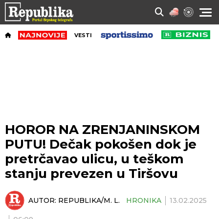
VESTI
HOROR NA ZRENJANINSKOM
PUTU! Dečak pokošen dok je
pretrčavao ulicu, u teškom
stanju prevezen u Tiršovu
AUTOR:
REPUBLIKA/M. L.
HRONIKA
13.02.2025