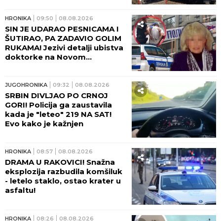
HRONIKA
16:21
08.08.2026
POŽAR U DELIBLATSKOJ
PEŠČARI ZATVORIO PUT! Evo
kuda više ne možete da
prođete
HRONIKA
13:46
08.08.2026
SVIREPO UBIO MAJKU, PA
ZANEMEO! Saslušan
osumnjičeni za ubistvo na
Novom Beogradu, tužilaštvo
traži pritvor!
JUGOHRONIKA
13:00
08.08.2026
TERETNJAK PROŠAO KROZ
CRVENO?! Stravični detalji
sudara vozova: U kompoziciji
bilo pedesetak ljudi, IMA
TEŠKO POVREĐENIH!
JUGOHRONIKA
12:29
08.08.2026
TELO STARIJEG MUŠKARCA