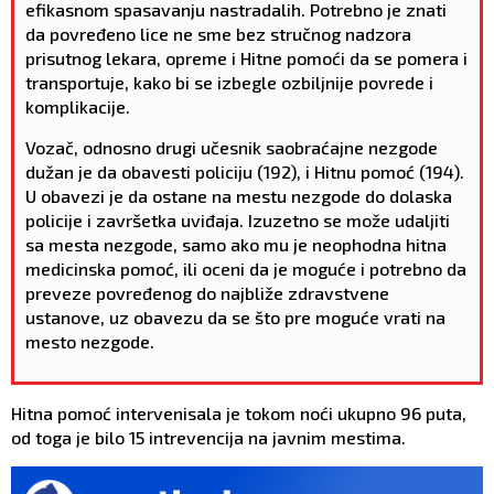
efikasnom spasavanju nastradalih. Potrebno je znati
da povređeno lice ne sme bez stručnog nadzora
prisutnog lekara, opreme i Hitne pomoći da se pomera i
transportuje, kako bi se izbegle ozbiljnije povrede i
komplikacije.
Vozač, odnosno drugi učesnik saobraćajne nezgode
dužan je da obavesti policiju (192), i Hitnu pomoć (194).
U obavezi je da ostane na mestu nezgode do dolaska
policije i završetka uviđaja. Izuzetno se može udaljiti
sa mesta nezgode, samo ako mu je neophodna hitna
medicinska pomoć, ili oceni da je moguće i potrebno da
preveze povređenog do najbliže zdravstvene
ustanove, uz obavezu da se što pre moguće vrati na
mesto nezgode.
Hitna pomoć intervenisala je tokom noći ukupno 96 puta,
od toga je bilo 15 intrevencija na javnim mestima.