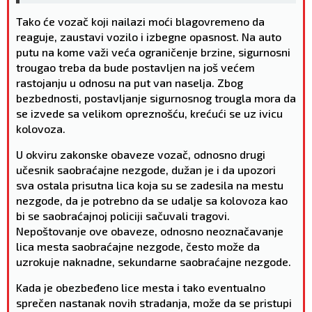
Tako će vozač koji nailazi moći blagovremeno da
reaguje, zaustavi vozilo i izbegne opasnost. Na auto
putu na kome važi veća ograničenje brzine, sigurnosni
trougao treba da bude postavljen na još većem
rastojanju u odnosu na put van naselja. Zbog
bezbednosti, postavljanje sigurnosnog trougla mora da
se izvede sa velikom opreznošću, krećući se uz ivicu
kolovoza.
U okviru zakonske obaveze vozač, odnosno drugi
učesnik saobraćajne nezgode, dužan je i da upozori
sva ostala prisutna lica koja su se zadesila na mestu
nezgode, da je potrebno da se udalje sa kolovoza kao
bi se saobraćajnoj policiji sačuvali tragovi.
Nepoštovanje ove obaveze, odnosno neoznačavanje
lica mesta saobraćajne nezgode, često može da
uzrokuje naknadne, sekundarne saobraćajne nezgode.
Kada je obezbeđeno lice mesta i tako eventualno
sprečen nastanak novih stradanja, može da se pristupi