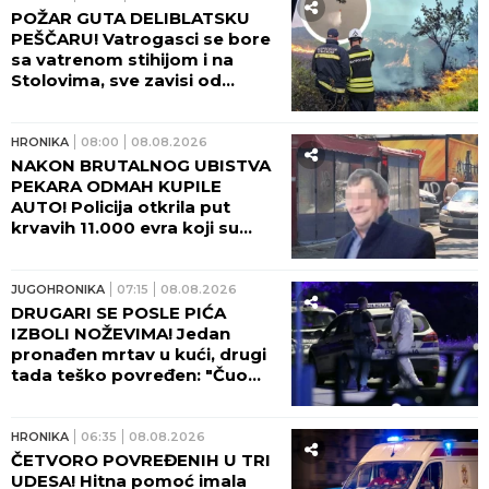
PRONAĐENO U KUĆI! Policija
uhapsila ženu (37) koja je
navodno bila sa njim u vezi!
JUGOHRONIKA
11:05
08.08.2026
HOROR! Sudarili se putnički i
teretni voz! IMA POVREĐENIH!
HRONIKA
10:46
08.08.2026
"SUPRUGA JE NA VESTIMA
ČULA ZA NESREĆU!" Sahranjen
putar kog je kamion pokosio
kod Šapca: Peđa je imao
samo JEDNU ŽELJU!
HRONIKA
09:50
08.08.2026
SIN JE UDARAO PESNICAMA I
ŠUTIRAO, PA ZADAVIO GOLIM
RUKAMA! Jezivi detalji ubistva
doktorke na Novom