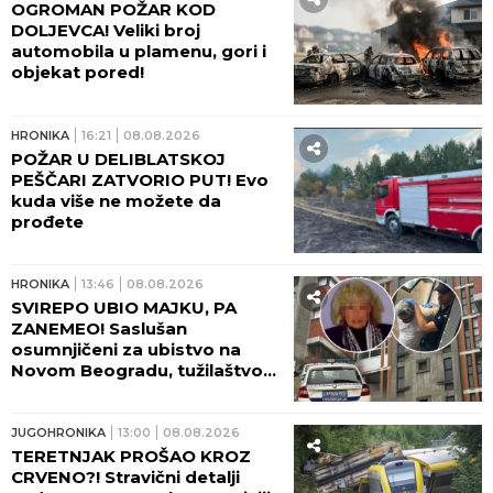
muškarca (41), on ubrzo umro
od teških povreda!
HRONIKA
22:11
08.08.2026
OGROMAN POŽAR KOD
SURČINA! Plamen se vidi iz
većeg dela Beograda - NAROD
UZNEMIREN! (FOTO)
HRONIKA
21:31
08.08.2026
UŽAS U ZEMUNU! Mladića (35)
ubio voz!
HRONIKA
20:36
08.08.2026
U TOKU VELIKA POTRAGA! Evo
ko je nestao u Dunavu kod
Bele Stene!