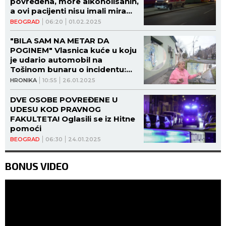
povređena, more alkoholisanih,
a ovi pacijenti nisu imali mira
celu noć
BEOGRAD
06:20
01.02.2025
"BILA SAM NA METAR DA
POGINEM" Vlasnica kuće u koju
je udario automobil na
Tošinom bunaru o incidentu:
OSEĆALA SAM SE KAO DA JE
HRONIKA
10:55
26.01.2025
BOMBARDOVANJE! (FOTO,
VIDEO)
DVE OSOBE POVREĐENE U
UDESU KOD PRAVNOG
FAKULTETA! Oglasili se iz Hitne
pomoći
BEOGRAD
06:30
24.01.2025
BONUS VIDEO