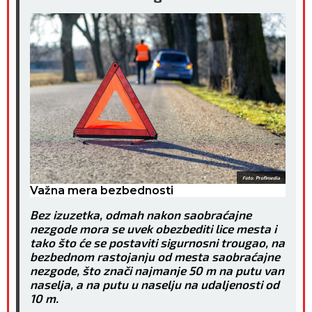
Foto: Profimedia
Važna mera bezbednosti
Bez izuzetka, odmah nakon saobraćajne
nezgode mora se uvek obezbediti lice mesta i
tako što će se postaviti sigurnosni trougao, na
bezbednom rastojanju od mesta saobraćajne
nezgode, što znači najmanje 50 m na putu van
naselja, a na putu u naselju na udaljenosti od
10 m.