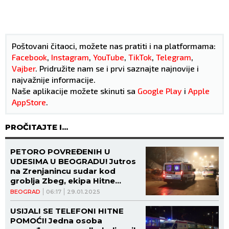
Poštovani čitaoci, možete nas pratiti i na platformama:
Facebook
,
Instagram
,
YouTube
,
TikTok
,
Telegram
,
Vajber
. Pridružite nam se i prvi saznajte najnovije i
najvažnije informacije.
Naše aplikacije možete skinuti sa
Google Play
i
Apple
AppStore
.
PROČITAJTE I...
PETORO POVREĐENIH U
UDESIMA U BEOGRADU! Jutros
na Zrenjanincu sudar kod
groblja Zbeg, ekipa Hitne
pomoći ekspresno reagovala
BEOGRAD
06:17
29.01.2025
USIJALI SE TELEFONI HITNE
POMOĆI! Jedna osoba