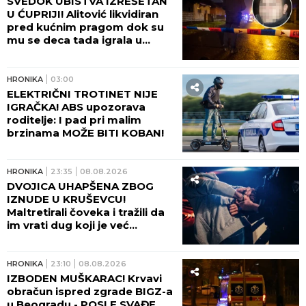
potonuo u mulj!
HRONIKA
09:01
TINEJDŽERKA TEŠKO
POVREĐENA! Poznato u
kakvom je stanju devojka (18)
izbodena u centru Beograda!
JUGOHRONIKA
08:50
PRONAĐENO TELO
NEPOZNATOG MUŠKARCA!
Jeziv prizor na ušću Kupe u
Savu!
HRONIKA
08:25
ONA JE BILA "OČI I UŠI"
BRUTALNE EKIPE! Dok su
Milica i Marko mučili pekara
(73), Martina je imala ključnu