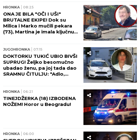
Sijena Miler rodila dvoje dece 15 godina mlađem,
pa otkrila ono o ČEMU JE ĆUTALA MESECIMA:
Jednom fotografijom stavila tačku na nagađanja
Ana Radulović prebolela Mirčeta,
otkrila koliko ju je NOVI MUŠKARAC
OBORIO S NOGU: "Nikad pre nisam
bila ovako zaljubljena"
by Aklamator
HRONIKA
HRONIKA
09:59
NESTAO MLADIĆ (28) KOD
BORČE! Otišao po drva, pa