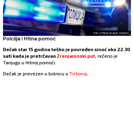
Foto: ST/Petar Divac/N. MANDIĆ
Polciija i Hitna pomoć
Dečak star 15 godina teško je povređen sinoć oko 22.30
sati kada je pretrčavao
Zrenjaninski put
, rečeno je
Tanjugu u Hitnoj pomoći.
Dečak je prevezen u bolnicu u
Tiršovoj
.