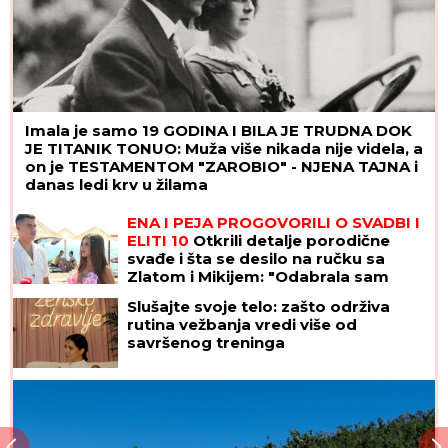
Imala je samo 19 GODINA I BILA JE TRUDNA DOK
JE TITANIK TONUO: Muža više nikada nije videla, a
on je TESTAMENTOM "ZAROBIO" - NJENA TAJNA i
danas ledi krv u žilama
(FOTO) AUTO ZGUŽVAN KAO
LIMENKA, TOČAK ODLETEO!
Prve
slike užasa kod Jasenovika:
Dramatični prizori sa lica mesta,
sumnja se da ima povređenih
ENA I PEJA PROGOVORILI O SVADBI I
ELITI 10
Otkrili detalje porodične
svađe i šta se desilo na ručku sa
Zlatom i Mikijem: "Odabrala sam
venčanicu, pevaće Andreana Čekić"