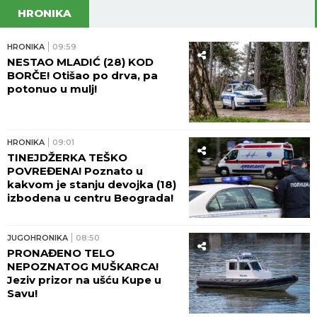
"Ovo je bio PRVI SIMPTOM DEMENCIJE koji sam
primetila kod Brusa Vilisa, a evo da li me danas
PREPOZNAJE", supruga slavnog glumca otkrila
nove detalje - OSEĆAJ KRIVICE je non stop prati
Legendarni Boris Beker provodi leto
sa ZGODNIM SINOVIMA, porodična
fotografija ZAPALILA Instagram: Ovo
je prizor kakav se RETKO viđa!
Ana Nikolić šokirala: Otkrila kako je
Rale kažnjava, evo šta joj radi iza
zatvorenih vrata!