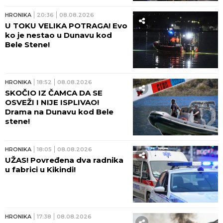
ELEKTRIČNI TROTINET NIJE
IGRAČKA! ABS upozorava
roditelje: I pad pri malim
brzinama MOŽE BITI KOBAN!
HRONIKA
23:35
08.08.2026
DVOJICA UHAPŠENA ZBOG
IZNUDE U KRUŠEVCU!
Maltretirali čoveka i tražili da
im vrati dug koji je već
otplatio uz debelu kamatu!
HRONIKA
23:10
08.08.2026
IZBODEN MUŠKARAC! Krvavi
obračun ispred zgrade BIGZ-a
u Beogradu - POSLE SVAĐE
ZARIO MU NOŽ U GRUDI!
HRONIKA
22:24
08.08.2026
TRAGEDIJA KOD PETROVCA
NA MLAVI! Mladić (26) udario