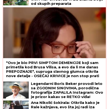
POGINUO POZNATI MANEKEN (37):
Doživeo
nesreću tokom snimanja reklame, u rijalitiju bio
sa devojkom Marijom Maksimović
MITROVIĆI U PUNOM SASTAVU:
Milica
pokazala kakav odnos ima sa
Željkovom UNUKOM EMOM - mnogi
ovo nisu očekivali! (FOTO)
Prvo verenički prsten, sada
IZNENAĐENJE U DOMU SA LATICAMA
RUŽE: Dragan Stanković
PREVAZIŠAO SEBE, pokazao
Aleksandri koliko je VOLI! (FOTO)