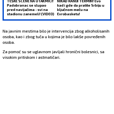
TEŠKE SCENE NA UTAKMICI!
NIKAD RANIJI TERMIN! Evo
Padobranac se slupao
kad i gde da pratite Srbiju u
pred navijačima - svi na
ključnom meču na
stadionu zanemeli! (VIDEO)
Evrobasketu!
Na javnim mestima bilo je intervencija zbog alkoholisanih
osoba, kao i zbog tuča u kojima je bilo lakše povređenih
osoba.
Za pomoć su se uglavnom javljali hronični bolesnici, sa
visokim pritiskom i astmatičari.