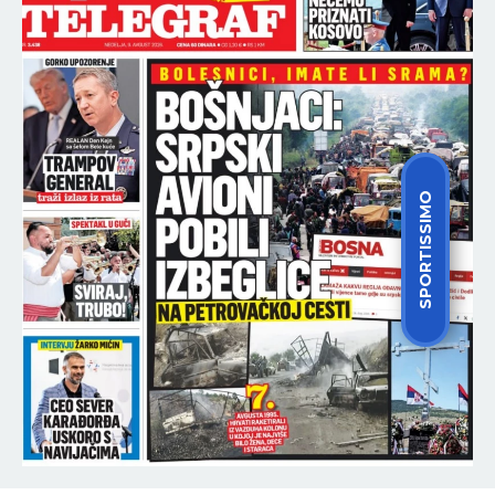
10:10
UMALO SUDAR DVA AVIONA NA PISTI! Haos na
aerodromu, stotine putnika PRETRNULO OD
STRAHA!
09:59
NESTAO MLADIĆ (28) KOD BORČE! Otišao po drva,
SPORTISSIMO
pa potonuo u mulj!
09:48
"UMORNI SU, ALI NEĆE STATI DOK IMA VATRE":
Oglasio se Dačić i pohvalio borbu vatrogasaca sa
stihijom
09:45
PRVA IZJAVA MAJE MARINKOVIĆ O TRUDNOĆI SA
ASMINOM: Ovo je čitava nacija čekala da čuje,
Durdžići spremajte darove!
09:40