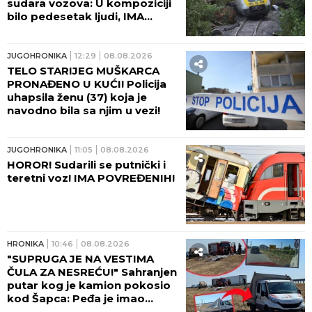
HRONIKA
18:52
08.08.2026
SKOČIO IZ ČAMCA DA SE
OSVEŽI I NIJE ISPLIVAO!
Drama na Dunavu kod Bele
stene!
HRONIKA
18:05
08.08.2026
UŽAS! Povređena dva radnika
u fabrici u Kikindi!
HRONIKA
17:38
08.08.2026
OGROMAN POŽAR KOD
DOLJEVCA! Veliki broj
automobila u plamenu, gori i
objekat pored!