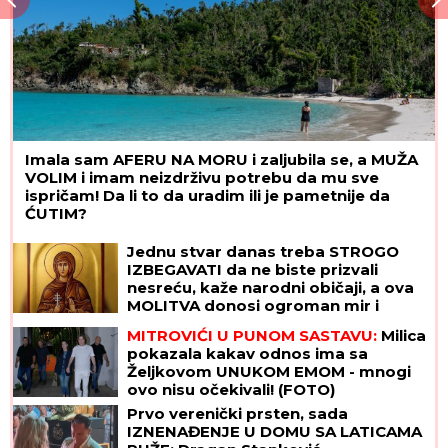
STRAVIČNA NESREĆA KOD JASENOVIKA!
Strahuje
se da IMA POVREĐENIH, sve vrvi od policije i Hitne
pomoći (FOTO, VIDEO)
Slušajte svoje telo: zašto održiva
rutina vežbanja vredi više od
savršenog treninga
Pevačici stavio pištolj na glavu, a
onda se desio šokantan obrt:
"Nastao je potpuni muk u kafani"