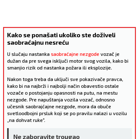
Kako se ponašati ukoliko ste doživeli
saobraćajnu nesreću
U slučaju nastanka
saobraćajne nezgode
vozač je
dužan da pre svega isključi motor svog vozila, kako bi
smanjio rizik od nastanka požara ili eksplozije.
Nakon toga treba da uključi sve pokazivače pravca,
kako bi na najbrži i najbolji način obavestio ostale
vozače o postojanju opasnosti na putu, na mestu
nezgode. Pre napuštanja vozila vozač, odnosno
učesnik saobrajćajne nezgode, mora da obuče
svetloodbojni prsluk koji se po pravilu nalazi u vozilu
„na dohvat ruke".
Ne zaboravite trougao