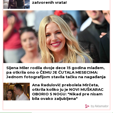
MLADIĆ (21) POSLE TUČE NOŽEM IZBO MUŠKARCA
(32)
Horor kod Sajma u Beogradu: Policija odmah
reagovala
Novi udarac za Jelenu Radanović
nakon drame sa Raletom i Anom
Nikolić: Oglasila se zbog
novonastale situacije
Ovu vodu SVI BACAMO, a ne znamo
da je zlata vredna: Jedan kuhinjski
trik PREPORODIĆE VAŠE BILJKE bolje
od skupih preparata