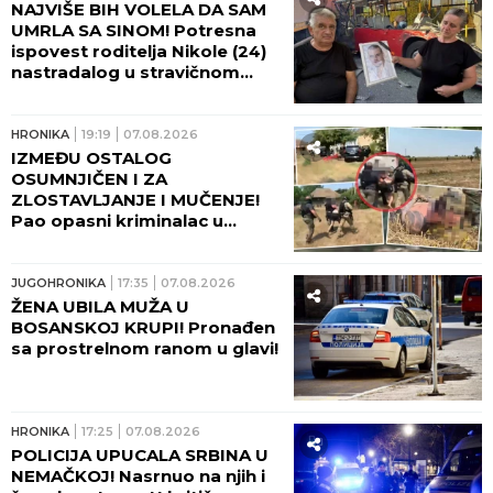
NAJVIŠE BIH VOLELA DA SAM
UMRLA SA SINOM! Potresna
ispovest roditelja Nikole (24)
nastradalog u stravičnom
udesu na Umki, dve godine
čekaju pravdu! (FOTO)
HRONIKA
19:19
07.08.2026
IZMEĐU OSTALOG
OSUMNJIČEN I ZA
ZLOSTAVLJANJE I MUČENJE!
Pao opasni kriminalac u
Beogradu - Pogledajte kako
ga je policija opkolila, nije
mogao da makne! (FOTO,
JUGOHRONIKA
17:35
07.08.2026
VIDEO)
ŽENA UBILA MUŽA U
BOSANSKOJ KRUPI! Pronađen
sa prostrelnom ranom u glavi!
HRONIKA
17:25
07.08.2026
POLICIJA UPUCALA SRBINA U
NEMAČKOJ! Nasrnuo na njih i