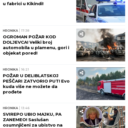
u fabrici u Kikindi!
HRONIKA
17:38
OGROMAN POŽAR KOD
DOLJEVCA! Veliki broj
automobila u plamenu, gori i
objekat pored!
HRONIKA
16:21
POŽAR U DELIBLATSKOJ
PEŠČARI ZATVORIO PUT! Evo
kuda više ne možete da
prođete
HRONIKA
13:46
SVIREPO UBIO MAJKU, PA
ZANEMEO! Saslušan
osumnjičeni za ubistvo na