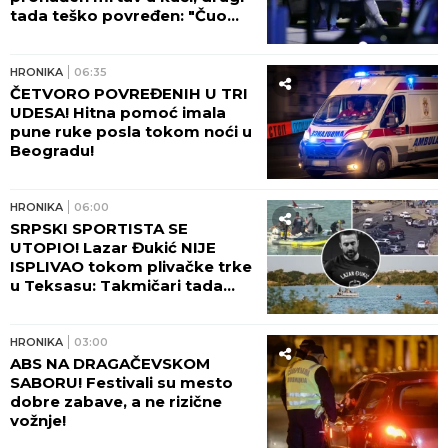
tada teško povređen: "Čuo
sam viku, dečko je ležao U
LOKVI KRVI!"
HRONIKA
06:35
ČETVORO POVREĐENIH U TRI
UDESA! Hitna pomoć imala
pune ruke posla tokom noći u
Beogradu!
HRONIKA
06:00
SRPSKI SPORTISTA SE
UTOPIO! Lazar Đukić NIJE
ISPLIVAO tokom plivačke trke
u Teksasu: Takmičari tada
vikali da se davi, ali niko nije
reagovao!
HRONIKA
03:00
ABS NA DRAGAČEVSKOM
SABORU! Festivali su mesto
dobre zabave, a ne rizične
vožnje!