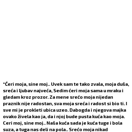
“Ćeri moja, sine moj.. Uvek sam te tako zvala, moja duša,
sreća i ljubav najveća, Sedim ćeri moja sama u mraku i
gledam kroz prozor. Za mene srećo moja nijedan
praznik nije radostan, sva moja sreća i radost si bio ti. I
sve mi je prokleti ubica uzeo. Dabogda i njegova majka
ovako živela kao ja, da i njoj bude pusta kuća kao moja.
Ceri moj, sine moj.. Naša kuća sada je kuća tuge i bola
suza, a tuga nas deli na pola.. Srećo moja nikad