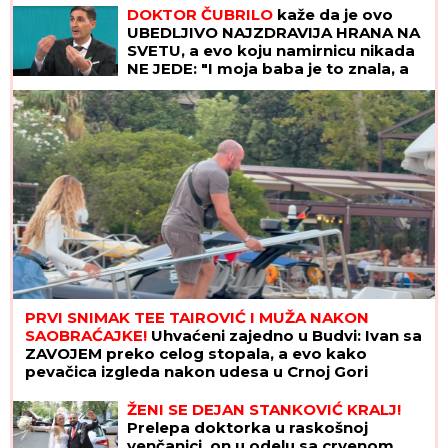
DOKTOR ČUBRILO
kaže da je ovo
UBEDLJIVO NAJZDRAVIJA HRANA NA
SVETU, a evo koju namirnicu nikada
NE JEDE: "I moja baba je to znala, a
možda vam zvuči suludo"
PRVI SNIMAK TEE TAIROVIĆ I MUŽA NAKON
SAOBRAĆAJKE!
Uhvaćeni zajedno u Budvi: Ivan sa
ZAVOJEM preko celog stopala, a evo kako
pevačica izgleda nakon udesa u Crnoj Gori
ŽENI SE DEJAN STANKOVIĆ KRALJ!
Prelepa doktorka u raskošnoj
venčanici, on u odelu sa crvenom