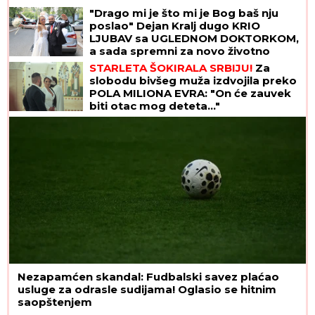
"Drago mi je što mi je Bog baš nju
poslao" Dejan Kralj dugo KRIO
LJUBAV sa UGLEDNOM DOKTORKOM,
a sada spremni za novo životno
poglavlje (VIDEO)
STARLETA ŠOKIRALA SRBIJU!
Za
slobodu bivšeg muža izdvojila preko
POLA MILIONA EVRA: "On će zauvek
biti otac mog deteta..."
Nezapamćen skandal: Fudbalski savez plaćao
usluge za odrasle sudijama! Oglasio se hitnim
saopštenjem