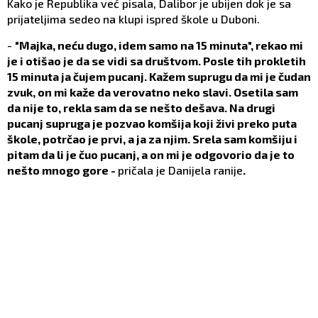
Kako je Republika već pisala, Dalibor je ubijen dok je sa
prijateljima sedeo na klupi ispred škole u Duboni.
-
"Majka, neću dugo, idem samo na 15 minuta", rekao mi
je i otišao je da se vidi sa društvom. Posle tih prokletih
15 minuta ja čujem pucanj. Kažem suprugu da mi je čudan
zvuk, on mi kaže da verovatno neko slavi. Osetila sam
da nije to, rekla sam da se nešto dešava. Na drugi
pucanj supruga je pozvao komšija koji živi preko puta
škole, potrčao je prvi, a ja za njim. Srela sam komšiju i
pitam da li je čuo pucanj, a on mi je odgovorio da je to
nešto mnogo gore -
pričala je Danijela ranije
.