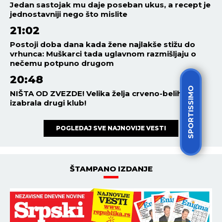
Jedan sastojak mu daje poseban ukus, a recept je
jednostavniji nego što mislite
21:02
Postoji doba dana kada žene najlakše stižu do
vrhunca: Muškarci tada uglavnom razmišljaju o
nečemu potpuno drugom
20:48
SPORTISSIMO
NIŠTA OD ZVEZDE! Velika želja crveno-belih
izabrala drugi klub!
POGLEDAJ SVE NAJNOVIJE VESTI
ŠTAMPANO IZDANJE