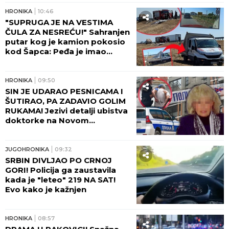
HRONIKA
10:46
"SUPRUGA JE NA VESTIMA
ČULA ZA NESREĆU!" Sahranjen
putar kog je kamion pokosio
kod Šapca: Peđa je imao
samo JEDNU ŽELJU!
HRONIKA
09:50
SIN JE UDARAO PESNICAMA I
ŠUTIRAO, PA ZADAVIO GOLIM
RUKAMA! Jezivi detalji ubistva
doktorke na Novom
Beogradu: POLICAJCI REKLI
DA OVAKVU SUROVOST NE
PAMTE!
JUGOHRONIKA
09:32
SRBIN DIVLJAO PO CRNOJ
GORI! Policija ga zaustavila
kada je "leteo" 219 NA SAT!
Evo kako je kažnjen
HRONIKA
08:57