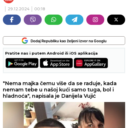
29.12.2024
00:18
Dodaj Republiku kao željeni izvor na Googlu
Pratite nas i putem Android ili iOS aplikacija
"Nema majka čemu više da se raduje, kada
nemam tebe u našoj kući samo tuga, bol i
hladnoća", napisala je Danijela Vujić