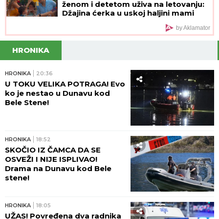
ženom i detetom uživa na letovanju:
Džajina ćerka u uskoj haljini mami
poglede (Video)
by Aklamator
HRONIKA
HRONIKA
20:36
U TOKU VELIKA POTRAGA! Evo
ko je nestao u Dunavu kod
Bele Stene!
HRONIKA
18:52
SKOČIO IZ ČAMCA DA SE
OSVEŽI I NIJE ISPLIVAO!
Drama na Dunavu kod Bele
stene!
HRONIKA
18:05
UŽAS! Povređena dva radnika