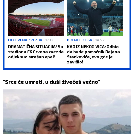
FK CRVENA ZVEZDA
17:12
PREMIJER LIGA
14:52
DRAMATIČNA SITUACIJA! Sa
KAO IZ NEKOG VICA: Odbio
stadiona FK Crvena zvezda
da bude pomoćnik Dejana
odjeknuo strašan apel!
Stankovića, evo gde je
završio!
"Srce će umreti, u duši živećeš večno"