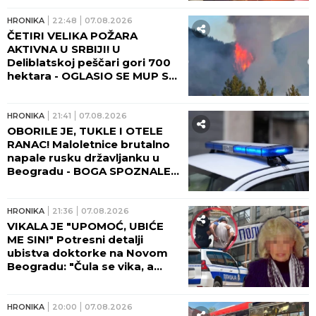
HRONIKA
22:48
07.08.2026
ČETIRI VELIKA POŽARA
AKTIVNA U SRBIJI! U
Deliblatskoj peščari gori 700
hektara - OGLASIO SE MUP SA
NOVIM INFORMACIJAMA!
HRONIKA
21:41
07.08.2026
OBORILE JE, TUKLE I OTELE
RANAC! Maloletnice brutalno
napale rusku državljanku u
Beogradu - BOGA SPOZNALE
KAD SE DEVOJKA PODIGLA!
HRONIKA
21:36
07.08.2026
VIKALA JE "UPOMOĆ, UBIĆE
ME SIN!" Potresni detalji
ubistva doktorke na Novom
Beogradu: "Čula se vika, a
onda JEZIVA TIŠINA!" (FOTO,
VIDEO)
HRONIKA
20:00
07.08.2026