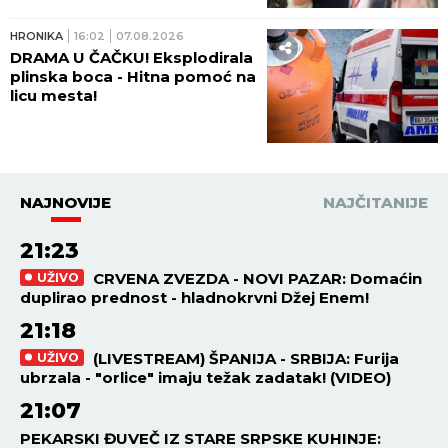
HRONIKA
16:02
07.08.2026
DRAMA U ČAČKU! Eksplodirala
plinska boca - Hitna pomoć na
licu mesta!
NAJNOVIJE
NAJČITANIJE
21:23
CRVENA ZVEZDA - NOVI PAZAR: Domaćin
UŽIVO
duplirao prednost - hladnokrvni Džej Enem!
21:18
(LIVESTREAM) ŠPANIJA - SRBIJA: Furija
UŽIVO
ubrzala - "orlice" imaju težak zadatak! (VIDEO)
21:07
PEKARSKI ĐUVEČ IZ STARE SRPSKE KUHINJE: