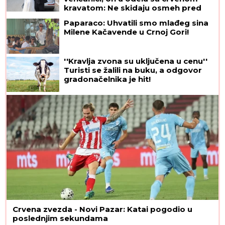
kravatom: Ne skidaju osmeh pred
crkveno venčanje
Paparaco: Uhvatili smo mlađeg sina
Milene Kačavende u Crnoj Gori!
''Kravlja zvona su uključena u cenu''
Turisti se žalili na buku, a odgovor
gradonačelnika je hit!
Crvena zvezda - Novi Pazar: Katai pogodio u
poslednjim sekundama