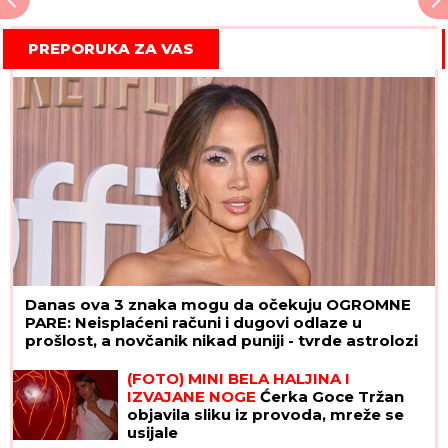
PREPORUKA ZA VAS
Danas ova 3 znaka mogu da očekuju OGROMNE
PARE: Neisplaćeni računi i dugovi odlaze u
prošlost, a novčanik nikad puniji - tvrde astrolozi
(FOTO) MINI BELA HALJINA I
IZVAJANE NOGE
Ćerka Goce Tržan
objavila sliku iz provoda, mreže se
usijale