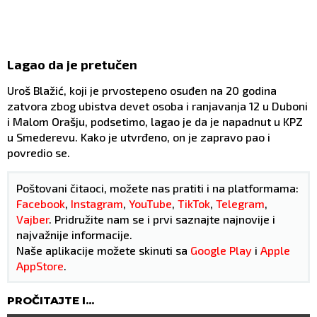
Lagao da je pretučen
Uroš Blažić, koji je prvostepeno osuđen na 20 godina
zatvora zbog ubistva devet osoba i ranjavanja 12 u Duboni
i Malom Orašju, podsetimo, lagao je da je napadnut u KPZ
u Smederevu. Kako je utvrđeno, on je zapravo pao i
povredio se.
Poštovani čitaoci, možete nas pratiti i na platformama:
Facebook
,
Instagram
,
YouTube
,
TikTok
,
Telegram
,
Vajber
. Pridružite nam se i prvi saznajte najnovije i
najvažnije informacije.
Naše aplikacije možete skinuti sa
Google Play
i
Apple
AppStore
.
PROČITAJTE I...