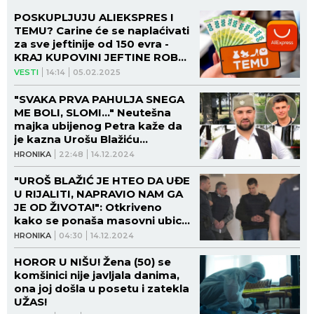
POSKUPLJUJU ALIEKSPRES I
TEMU? Carine će se naplaćivati
za sve jeftinije od 150 evra -
KRAJ KUPOVINI JEFTINE ROBE
IZ KINE!
VESTI
14:14
05.02.2025
"SVAKA PRVA PAHULJA SNEGA
ME BOLI, SLOMI..." Neutešna
majka ubijenog Petra kaže da
je kazna Urošu Blažiću
PREMALA!
HRONIKA
22:48
14.12.2024
"UROŠ BLAŽIĆ JE HTEO DA UĐE
U RIJALITI, NAPRAVIO NAM GA
JE OD ŽIVOTA!": Otkriveno
kako se ponaša masovni ubica
iza rešetaka!
HRONIKA
04:30
14.12.2024
HOROR U NIŠU! Žena (50) se
komšinici nije javljala danima,
ona joj došla u posetu i zatekla
UŽAS!