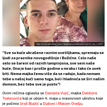
Foto: Printscreen/https://www.facebook.com/danijela.vujic.9?__tn__=-UC*F
“Sve su kuće ukrašene raznim svetiljkama, spremaju se
ljudi za praznike novogodišnje i Božićne. Celo naše
selo se šareni od raznih lampinjona, sve sem naše
kuće. Ona je kao i prošle godine u mraku i tako će uvek
biti. Nema majka čemu više da se raduje, kada nemam
tebe u našoj kući samo tuga, bol i hladnoća se širi našim
domom, bez tebe sve je pusto”!
Ovim rečima oglasila se
Danijela Vujić
, majka
Dalibora
Todorovića
koji je ubijen 4. maja u masovnom ubistvu koje
je počinio
Uroš Blažić
u
Duboni i Malom Orašju
.