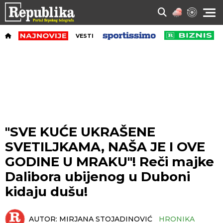
VESTI
"SVE KUĆE UKRAŠENE
SVETILJKAMA, NAŠA JE I OVE
GODINE U MRAKU"! Reči majke
Dalibora ubijenog u Duboni
kidaju dušu!
AUTOR:
MIRJANA STOJADINOVIĆ
HRONIKA