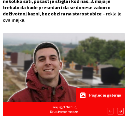
nekoliko sati, pošast je stigla i kod nas. 3. maja je
trebalo da bude presedan i da se donese zakon o
doživotnoj kazni, bez obzira na starost ubice
- rekla je
ova majka.
Pogledaj galeriju
Tanjug/J.Nikolić,
Drustvene mreze