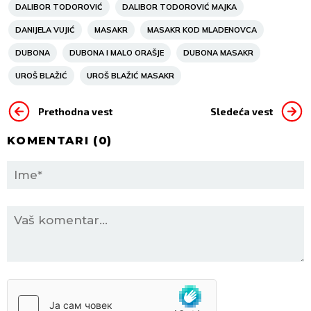
DALIBOR TODOROVIĆ
DALIBOR TODOROVIĆ MAJKA
DANIJELA VUJIĆ
MASAKR
MASAKR KOD MLADENOVCA
DUBONA
DUBONA I MALO ORAŠJE
DUBONA MASAKR
UROŠ BLAŽIĆ
UROŠ BLAŽIĆ MASAKR
Prethodna vest
Sledeća vest
KOMENTARI (
0
)