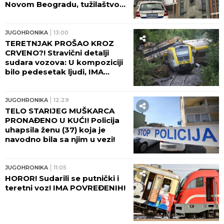
Novom Beogradu, tužilaštvo
traži pritvor!
JUGOHRONIKA
13:00
TERETNJAK PROŠAO KROZ
CRVENO?! Stravični detalji
sudara vozova: U kompoziciji
bilo pedesetak ljudi, IMA
TEŠKO POVREĐENIH!
JUGOHRONIKA
12:29
TELO STARIJEG MUŠKARCA
PRONAĐENO U KUĆI! Policija
uhapsila ženu (37) koja je
navodno bila sa njim u vezi!
JUGOHRONIKA
11:05
HOROR! Sudarili se putnički i
teretni voz! IMA POVREĐENIH!