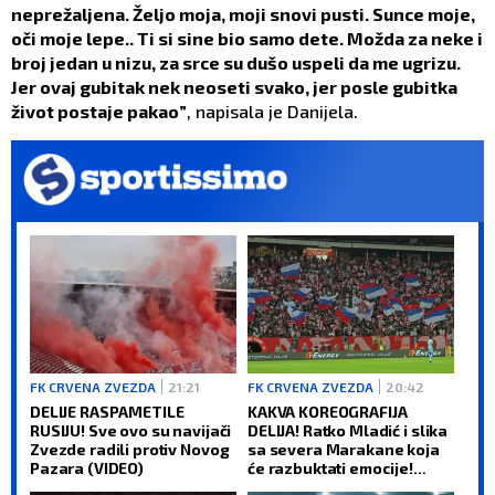
neprežaljena. Željo moja, moji snovi pusti. Sunce moje,
oči moje lepe.. Ti si sine bio samo dete. Možda za neke i
broj jedan u nizu, za srce su dušo uspeli da me ugrizu.
Jer ovaj gubitak nek neoseti svako, jer posle gubitka
život postaje pakao”
, napisala je Danijela.
FK CRVENA ZVEZDA
21:21
FK CRVENA ZVEZDA
20:42
DELIJE RASPAMETILE
KAKVA KOREOGRAFIJA
RUSIJU! Sve ovo su navijači
DELIJA! Ratko Mladić i slika
Zvezde radili protiv Novog
sa severa Marakane koja
Pazara (VIDEO)
će razbuktati emocije!
(FOTO)