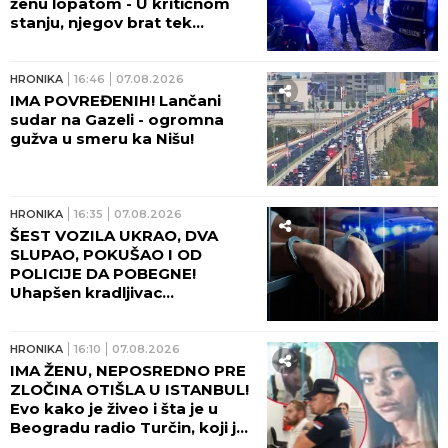
ženu lopatom - U kritičnom
stanju, njegov brat tek
napravio haos posle
ranjavanja!
HRONIKA
16:46
07.08.2026
IMA POVREĐENIH! Lančani
sudar na Gazeli - ogromna
gužva u smeru ka Nišu!
HRONIKA
16:35
07.08.2026
ŠEST VOZILA UKRAO, DVA
SLUPAO, POKUŠAO I OD
POLICIJE DA POBEGNE!
Uhapšen kradljivac
automobila u Rumi - JUČE
IZAZVAO DVE SAOBRAĆAJNE
NESREĆE!
HRONIKA
16:10
07.08.2026
IMA ŽENU, NEPOSREDNO PRE
ZLOČINA OTIŠLA U ISTANBUL!
Evo kako je živeo i šta je u
Beogradu radio Turčin, koji je
ubio mladu Ruskinju - HOROR!