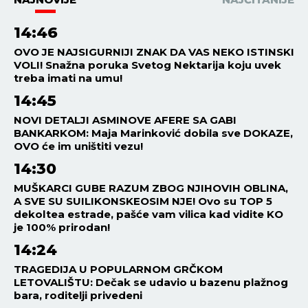
14:46
OVO JE NAJSIGURNIJI ZNAK DA VAS NEKO ISTINSKI
VOLI! Snažna poruka Svetog Nektarija koju uvek
treba imati na umu!
14:45
NOVI DETALJI ASMINOVE AFERE SA GABI
BANKARKOM: Maja Marinković dobila sve DOKAZE,
OVO će im uništiti vezu!
14:30
MUŠKARCI GUBE RAZUM ZBOG NJIHOVIH OBLINA,
A SVE SU SUILIKONSKEOSIM NJE! Ovo su TOP 5
dekoltea estrade, pašće vam vilica kad vidite KO
je 100% prirodan!
14:24
TRAGEDIJA U POPULARNOM GRČKOM
LETOVALIŠTU: Dečak se udavio u bazenu plažnog
bara, roditelji privedeni