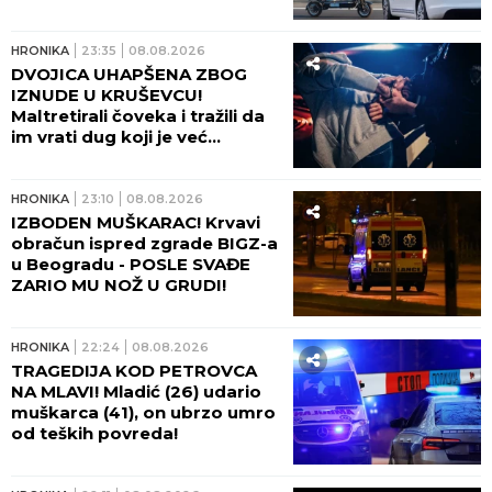
HRONIKA
23:35
08.08.2026
DVOJICA UHAPŠENA ZBOG
IZNUDE U KRUŠEVCU!
Maltretirali čoveka i tražili da
im vrati dug koji je već
otplatio uz debelu kamatu!
HRONIKA
23:10
08.08.2026
IZBODEN MUŠKARAC! Krvavi
obračun ispred zgrade BIGZ-a
u Beogradu - POSLE SVAĐE
ZARIO MU NOŽ U GRUDI!
HRONIKA
22:24
08.08.2026
TRAGEDIJA KOD PETROVCA
NA MLAVI! Mladić (26) udario
muškarca (41), on ubrzo umro
od teških povreda!