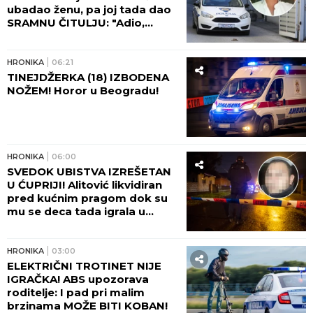
ubadao ženu, pa joj tada dao
SRAMNU ČITULJU: "Adio,
voljena!"
HRONIKA
06:21
TINEJDŽERKA (18) IZBODENA
NOŽEM! Horor u Beogradu!
HRONIKA
06:00
SVEDOK UBISTVA IZREŠETAN
U ĆUPRIJI! Alitović likvidiran
pred kućnim pragom dok su
mu se deca tada igrala u
dvorištu!
HRONIKA
03:00
ELEKTRIČNI TROTINET NIJE
IGRAČKA! ABS upozorava
roditelje: I pad pri malim
brzinama MOŽE BITI KOBAN!