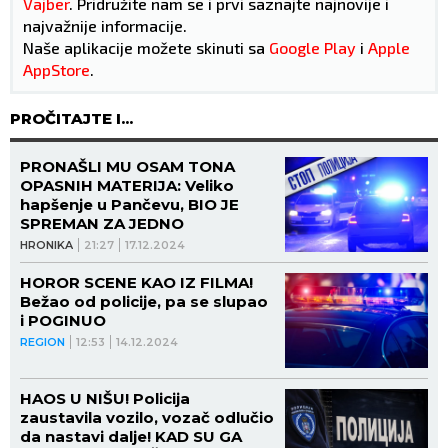
Vajber
. Pridružite nam se i prvi saznajte najnovije i
najvažnije informacije.
Naše aplikacije možete skinuti sa
Google Play
i
Apple
AppStore
.
PROČITAJTE I...
PRONAŠLI MU OSAM TONA
OPASNIH MATERIJA: Veliko
hapšenje u Pančevu, BIO JE
SPREMAN ZA JEDNO
HRONIKA
21:27
17.12.2024
HOROR SCENE KAO IZ FILMA!
Bežao od policije, pa se slupao
i POGINUO
REGION
12:53
14.12.2024
HAOS U NIŠU! Policija
zaustavila vozilo, vozač odlučio
da nastavi dalje! KAD SU GA