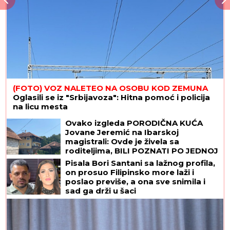
(FOTO) VOZ NALETEO NA OSOBU KOD ZEMUNA
Oglasili se iz "Srbijavoza": Hitna pomoć i policija
na licu mesta
Ovako izgleda PORODIČNA KUĆA
Jovane Jeremić na Ibarskoj
magistrali: Ovde je živela sa
roditeljima, BILI POZNATI PO JEDNOJ
STVARI!
Pisala Bori Santani sa lažnog profila,
on prosuo Filipinsko more laži i
poslao previše, a ona sve snimila i
sad ga drži u šaci