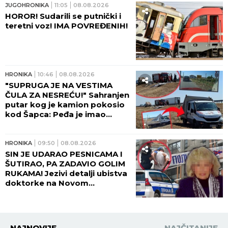
JUGOHRONIKA
11:05
08.08.2026
HOROR! Sudarili se putnički i
teretni voz! IMA POVREĐENIH!
HRONIKA
10:46
08.08.2026
"SUPRUGA JE NA VESTIMA
ČULA ZA NESREĆU!" Sahranjen
putar kog je kamion pokosio
kod Šapca: Peđa je imao
samo JEDNU ŽELJU!
HRONIKA
09:50
08.08.2026
SIN JE UDARAO PESNICAMA I
ŠUTIRAO, PA ZADAVIO GOLIM
RUKAMA! Jezivi detalji ubistva
doktorke na Novom
Beogradu: POLICAJCI REKLI
DA OVAKVU SUROVOST NE
PAMTE!
NAJNOVIJE
NAJČITANIJE