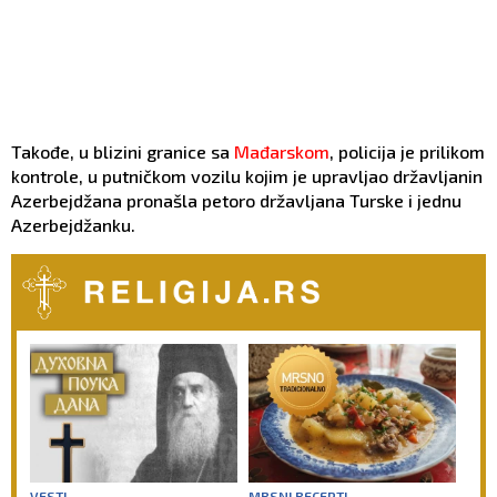
Takođe, u blizini granice sa
Mađarskom
, policija je prilikom
kontrole, u putničkom vozilu kojim je upravljao državljanin
Azerbejdžana pronašla petoro državljana Turske i jednu
Azerbejdžanku.
VESTI
MRSNI RECEPTI