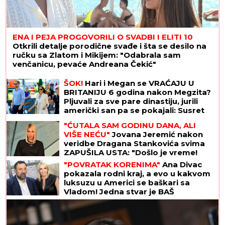
ENA I PEJA PROGOVORILI O SVADBI I ELITI 10
Otkrili detalje porodične svađe i šta se desilo na
ručku sa Zlatom i Mikijem: "Odabrala sam
venčanicu, pevaće Andreana Čekić"
ŠOK!
Hari i Megan se VRAĆAJU U
BRITANIJU 6 godina nakon Megzita?
Pljuvali za sve pare dinastiju, jurili
američki san pa se pokajali: Susret
sa Čarlsom mogao bi da najavi
"ĆUTALA SAM GODINU DANA, ALI
preokret
VIŠE NEĆU"
Jovana Jeremić nakon
veridbe Dragana Stankovića svima
ZAPUŠILA USTA: "Došlo je vreme!
Niko me neće iskoristiti"
"POVRATAK KORENIMA"
Ana Divac
pokazala rodni kraj, a evo u kakvom
luksuzu u Americi se baškari sa
Vladom! Jedna stvar je BAŠ
PRIVUKLA PAŽNJU (FOTO)