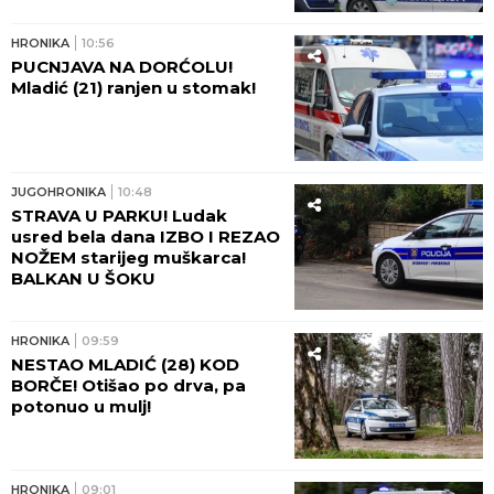
HRONIKA
10:56
PUCNJAVA NA DORĆOLU!
Mladić (21) ranjen u stomak!
JUGOHRONIKA
10:48
STRAVA U PARKU! Ludak
usred bela dana IZBO I REZAO
NOŽEM starijeg muškarca!
BALKAN U ŠOKU
HRONIKA
09:59
NESTAO MLADIĆ (28) KOD
BORČE! Otišao po drva, pa
potonuo u mulj!
HRONIKA
09:01