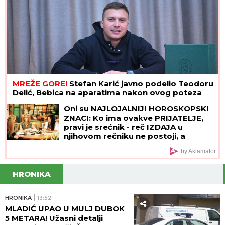
MREŽE GORE!
Stefan Karić javno podelio Teodoru
Delić, Bebica na aparatima nakon ovog poteza
Oni su NAJLOJALNIJI HOROSKOPSKI
ZNACI: Ko ima ovakve PRIJATELJE,
pravi je srećnik - reč IZDAJA u
njihovom rečniku ne postoji, a
VERNOST im je doživotna karakterna
by Aklamator
crta
HRONIKA
HRONIKA
13:52
MLADIĆ UPAO U MULJ DUBOK
5 METARA! Užasni detalji