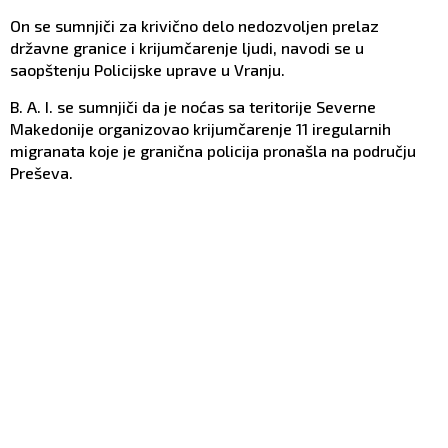
On se sumnjiči za krivično delo nedozvoljen prelaz
državne granice i krijumčarenje ljudi, navodi se u
saopštenju Policijske uprave u Vranju.
B. A. I. se sumnjiči da je noćas sa teritorije Severne
Makedonije organizovao krijumčarenje 11 iregularnih
migranata koje je granična policija pronašla na području
Preševa.