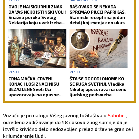
OVO JE NAJSIGURNIJI ZNAK
BAŠ OVAKO SE NEKADA
DA VAS NEKO ISTINSKI VOLI!
SPREMAO PILEĆI PAPRIKAŠ:
Snažna poruka Svetog
Starinski recept ima jedan
Nektarija koju uvek treba
detalj koji menja ceo ukus
imati na umu!
VESTI
VESTI
CRNA MAČKA, CRVENI
ŠTA SE DOGODI ONOME KO
KONAC I LOŠI ZNACI NISU
SE RUGA SVETINJI: Vladika
BEZAZLENI: Sveti Oci
Nikolaj upozorava na cenu
upozoravaju na opasne
ljudskog podsmeha
zamke u koje upada i
savremeni čovek
Vozaču je po nalogu Višeg javnog tužilaštva u
Subotici
,
određeno zadržavanje do 48 časova zbog sumnje da je
izvršio krivično delo nedozvoljen prelaz državne granice i
krijumčarenje ljudi.