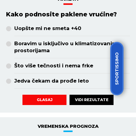
Kako podnosite paklene vrućine?
Uopšte mi ne smeta +40
Boravim u isključivo u klimatizovanim
prostorijama
SPORTISSIMO
Što više tečnosti i nema frke
Jedva čekam da prođe leto
VIDI REZULTATE
GLASAJ
VREMENSKA PROGNOZA