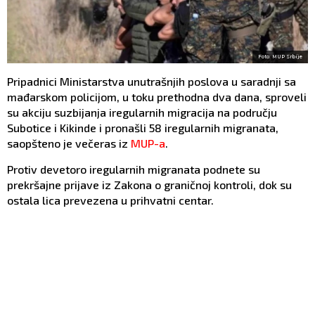
Foto: MUP Srbije
Pripadnici Ministarstva unutrašnjih poslova u saradnji sa
mađarskom policijom, u toku prethodna dva dana, sproveli
su akciju suzbijanja iregularnih migracija na području
Subotice i Kikinde i pronašli 58 iregularnih migranata,
saopšteno je večeras iz
MUP-a
.
Protiv devetoro iregularnih migranata podnete su
prekršajne prijave iz Zakona o graničnoj kontroli, dok su
ostala lica prevezena u prihvatni centar.