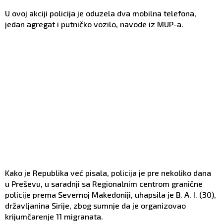
U ovoj akciji policija je oduzela dva mobilna telefona,
jedan agregat i putničko vozilo, navode iz MUP-a.
Kako je Republika već pisala, policija je pre nekoliko dana
u Preševu, u saradnji sa Regionalnim centrom granične
policije prema Severnoj Makedoniji, uhapsila je B. A. I. (30),
državljanina Sirije, zbog sumnje da je organizovao
krijumčarenje 11 migranata.