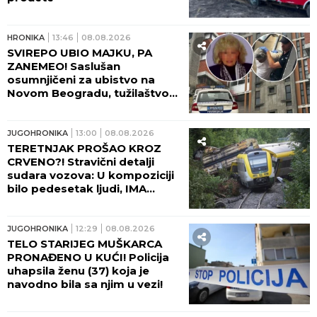
HRONIKA
13:46
08.08.2026
SVIREPO UBIO MAJKU, PA
ZANEMEO! Saslušan
osumnjičeni za ubistvo na
Novom Beogradu, tužilaštvo
traži pritvor!
JUGOHRONIKA
13:00
08.08.2026
TERETNJAK PROŠAO KROZ
CRVENO?! Stravični detalji
sudara vozova: U kompoziciji
bilo pedesetak ljudi, IMA
TEŠKO POVREĐENIH!
JUGOHRONIKA
12:29
08.08.2026
TELO STARIJEG MUŠKARCA
PRONAĐENO U KUĆI! Policija
uhapsila ženu (37) koja je
navodno bila sa njim u vezi!