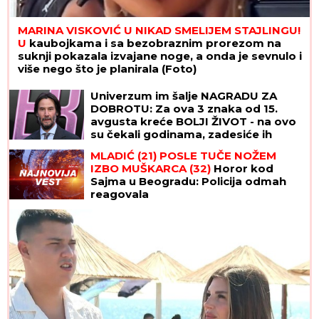
MARINA VISKOVIĆ U NIKAD SMELIJEM STAJLINGU!
U
kaubojkama i sa bezobraznim prorezom na
suknji pokazala izvajane noge, a onda je sevnulo i
više nego što je planirala (Foto)
Univerzum im šalje NAGRADU ZA
DOBROTU: Za ova 3 znaka od 15.
avgusta kreće BOLJI ŽIVOT - na ovo
su čekali godinama, zadesiće ih
sreća o kakvoj su do sad mogli
MLADIĆ (21) POSLE TUČE NOŽEM
samo da sanjaju
IZBO MUŠKARCA (32)
Horor kod
Sajma u Beogradu: Policija odmah
reagovala