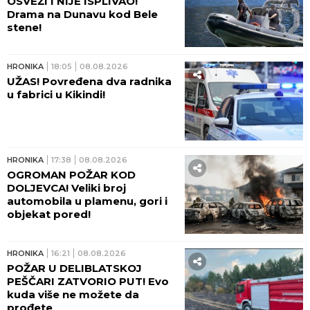
OSVEŽI I NIJE ISPLIVAO!
Drama na Dunavu kod Bele
stene!
HRONIKA
18:05
08.08.2026
UŽAS! Povređena dva radnika
u fabrici u Kikindi!
HRONIKA
17:38
08.08.2026
OGROMAN POŽAR KOD
DOLJEVCA! Veliki broj
automobila u plamenu, gori i
objekat pored!
HRONIKA
16:21
08.08.2026
POŽAR U DELIBLATSKOJ
PEŠČARI ZATVORIO PUT! Evo
kuda više ne možete da
prođete