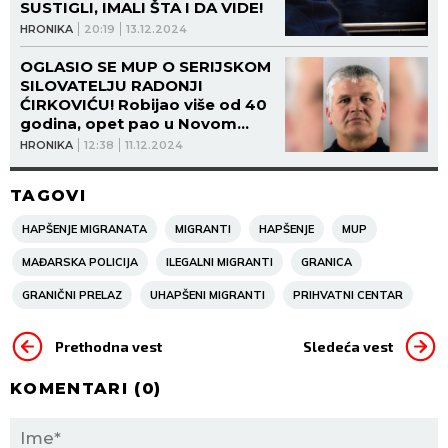
SUSTIGLI, IMALI ŠTA I DA VIDE!
HRONIKA
20:19
13.12.2024
OGLASIO SE MUP O SERIJSKOM
SILOVATELJU RADONJI
ĆIRKOVIĆU! Robijao više od 40
godina, opet pao u Novom
Pazaru!
HRONIKA
12:38
11.12.2024
TAGOVI
HAPŠENJE MIGRANATA
MIGRANTI
HAPŠENJE
MUP
MAĐARSKA POLICIJA
ILEGALNI MIGRANTI
GRANICA
GRANIČNI PRELAZ
UHAPŠENI MIGRANTI
PRIHVATNI CENTAR
Prethodna vest
Sledeća vest
KOMENTARI (
0
)