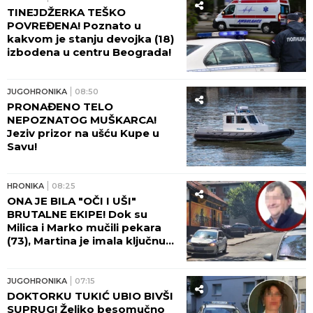
TINEJDŽERKA TEŠKO
POVREĐENA! Poznato u
kakvom je stanju devojka (18)
izbodena u centru Beograda!
JUGOHRONIKA
08:50
PRONAĐENO TELO
NEPOZNATOG MUŠKARCA!
Jeziv prizor na ušću Kupe u
Savu!
HRONIKA
08:25
ONA JE BILA "OČI I UŠI"
BRUTALNE EKIPE! Dok su
Milica i Marko mučili pekara
(73), Martina je imala ključnu
ulogu - nakon zločina
"počastila" sebe novim
automobilom!
JUGOHRONIKA
07:15
DOKTORKU TUKIĆ UBIO BIVŠI
SUPRUG! Željko besomučno