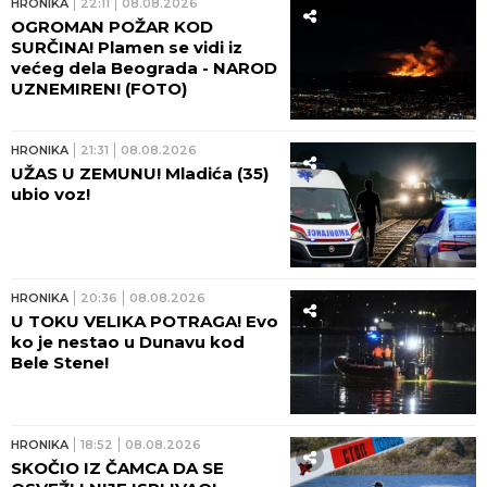
HRONIKA
22:11
08.08.2026
OGROMAN POŽAR KOD
SURČINA! Plamen se vidi iz
većeg dela Beograda - NAROD
UZNEMIREN! (FOTO)
HRONIKA
21:31
08.08.2026
UŽAS U ZEMUNU! Mladića (35)
ubio voz!
HRONIKA
20:36
08.08.2026
U TOKU VELIKA POTRAGA! Evo
ko je nestao u Dunavu kod
Bele Stene!
HRONIKA
18:52
08.08.2026
SKOČIO IZ ČAMCA DA SE