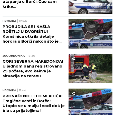
utapanja u Borči: Čuo sam
krike...
HRONIKA
12:46
PROBUDILA SE I NAŠLA
ROŠTILJ U DVORIŠTU!
Komšinica otkrila detalje
horora u Borči nakon što je
telo mladića izvučeno iz mulja:
"ŠTA LI SU RADILI U KANALU?!"
JUGOHRONIKA
12:30
GORI SEVERNA MAKEDONIJA!
U jednom danu registrovano
25 požara, evo kakva je
situacija na terenu
HRONIKA
11:44
PRONAĐENO TELO MLADIĆA!
Tragične vesti iz Borče:
Utopio se u mulju i vodi dok je
bio sa prijateljima!