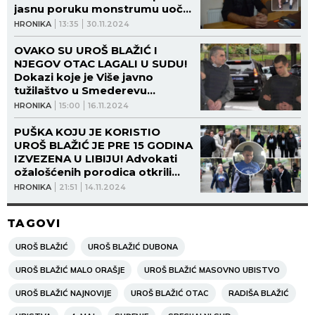
jasnu poruku monstrumu uoči
izricanju presude: "Obesi se!"
HRONIKA
13:35
30.11.2024
(VIDEO)
OVAKO SU UROŠ BLAŽIĆ I
NJEGOV OTAC LAGALI U SUDU!
Dokazi koje je Više javno
tužilaštvo u Smederevu
prikupilo protiv Blažića oborili
HRONIKA
15:00
16.11.2024
njihovu odbranu!
PUŠKA KOJU JE KORISTIO
UROŠ BLAŽIĆ JE PRE 15 GODINA
IZVEZENA U LIBIJU! Advokati
ožalošćenih porodica otkrili
detalje iz sudnice!
HRONIKA
21:51
14.11.2024
TAGOVI
UROŠ BLAŽIĆ
UROŠ BLAŽIĆ DUBONA
UROŠ BLAŽIĆ MALO ORAŠJE
UROŠ BLAŽIĆ MASOVNO UBISTVO
UROŠ BLAŽIĆ NAJNOVIJE
UROŠ BLAŽIĆ OTAC
RADIŠA BLAŽIĆ