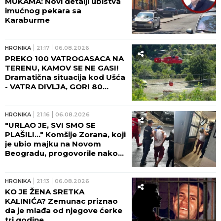
MUKAMA: Novi detalji ubistva
imućnog pekara sa
Karaburme
HRONIKA
21:17
06.08.2026
PREKO 100 VATROGASACA NA
TERENU, KAMOV SE NE GASI!
Dramatična situacija kod Ušća
- VATRA DIVLJA, GORI 80
HEKTARA ŠUMA! (FOTO,
VIDEO)
HRONIKA
21:16
06.08.2026
"URLAO JE, SVI SMO SE
PLAŠILI..." Komšije Zorana, koji
je ubio majku na Novom
Beogradu, progovorile nakon
zločina: Bila je poštovan lekar,
šta se dešavalo u četiri zida...
HRONIKA
21:13
06.08.2026
KO JE ŽENA SRETKA
KALINIĆA? Zemunac priznao
da je mlađa od njegove ćerke
tri godine