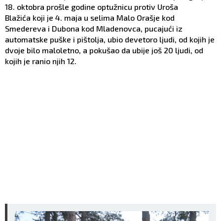
18. oktobra prošle godine optužnicu protiv Uroša
Blažića koji je 4. maja u selima Malo Orašje kod
Smedereva i Dubona kod Mladenovca, pucajući iz
automatske puške i pištolja, ubio devetoro ljudi, od kojih je
dvoje bilo maloletno, a pokušao da ubije još 20 ljudi, od
kojih je ranio njih 12.