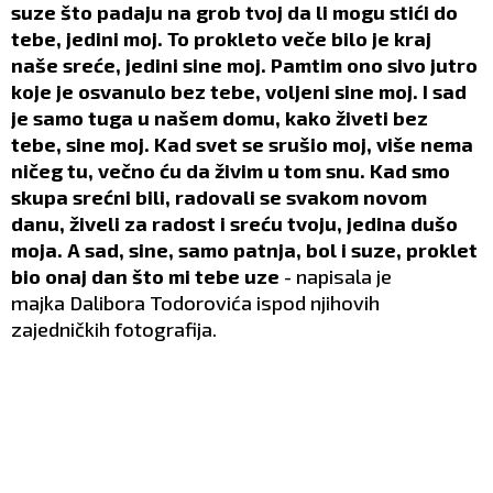
suze što padaju na grob tvoj da li mogu stići do
tebe, jedini moj. To prokleto veče bilo je kraj
naše sreće, jedini sine moj. Pamtim ono sivo jutro
koje je osvanulo bez tebe, voljeni sine moj. I sad
je samo tuga u našem domu, kako živeti bez
tebe, sine moj. Kad svet se srušio moj, više nema
ničeg tu, večno ću da živim u tom snu. Kad smo
skupa srećni bili, radovali se svakom novom
danu, živeli za radost i sreću tvoju, jedina dušo
moja. A sad, sine, samo patnja, bol i suze, proklet
bio onaj dan što mi tebe uze
- napisala je
majka Dalibora Todorovića ispod njihovih
zajedničkih fotografija.