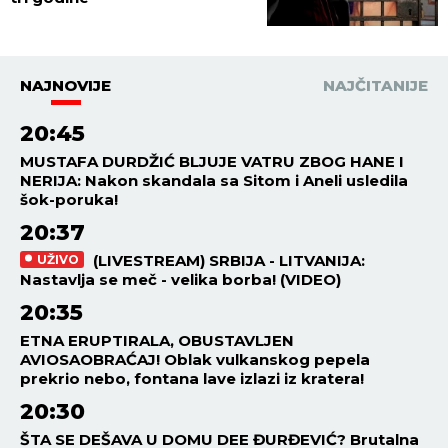
NAJNOVIJE
NAJČITANIJE
20:45
MUSTAFA DURDŽIĆ BLJUJE VATRU ZBOG HANE I
NERIJA: Nakon skandala sa Sitom i Aneli usledila
šok-poruka!
20:37
(LIVESTREAM) SRBIJA - LITVANIJA:
UŽIVO
Nastavlja se meč - velika borba! (VIDEO)
20:35
ETNA ERUPTIRALA, OBUSTAVLJEN
AVIOSAOBRAĆAJ! Oblak vulkanskog pepela
prekrio nebo, fontana lave izlazi iz kratera!
20:30
ŠTA SE DEŠAVA U DOMU DEE ĐURĐEVIĆ? Brutalna