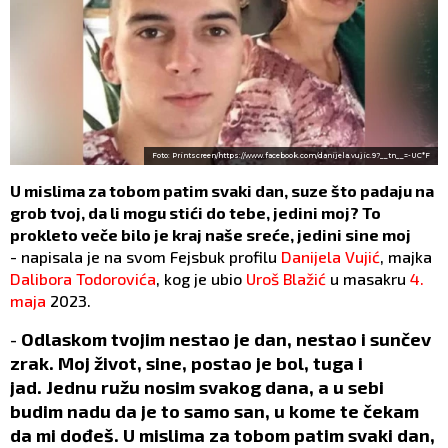
Foto: Printscreen/https://www.facebook.com/danijela.vujic.9?__tn__=-UC*F
U mislima za tobom patim svaki dan, suze što padaju na
grob tvoj, da li mogu stići do tebe, jedini moj? To
prokleto veče bilo je kraj naše sreće, jedini sine moj
- napisala je na svom Fejsbuk profilu
Danijela Vujić
, majka
Dalibora Todorovića
, kog je ubio
Uroš Blažić
u masakru
4.
maja
2023.
-
Odlaskom tvojim nestao je dan, nestao i sunčev
zrak. Moj život, sine, postao je bol, tuga i
jad. Jednu ružu nosim svakog dana, a u sebi
budim nadu da je to samo san, u kome te čekam
da mi dođeš. U mislima za tobom patim svaki dan,