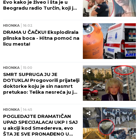
Evo kako je živeo i šta je u
Beogradu radio Turčin, koji je
ubio mladu Ruskinju - HOROR!
HRONIKA
16:02
DRAMA U ČAČKU! Eksplodirala
plinska boca - Hitna pomoć na
licu mesta!
HRONIKA
15:00
SMRT SUPRUGA JU JE
DOTUKLA! Progovorili prijatelji
doktorke koju je sin nasmrt
pretukao: Teška nesreća ju je
pratila... (FOTO)
HRONIKA
14:45
POGLEDAJTE DRAMATIČAN
UPAD SPECIJALACA! UKP I SAJ
u akciji kod Smedereva, evo
ŠTA JE SVE PRONAĐENO U