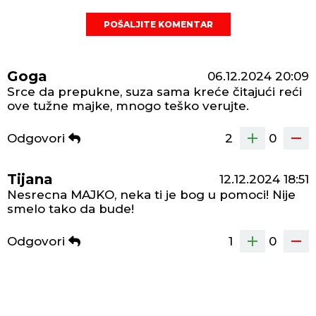
POŠALJITE KOMENTAR
Goga
06.12.2024
20:09
Srce da prepukne, suza sama kreće čitajući reći
ove tužne majke, mnogo teško verujte.
Odgovori
2
0
Tijana
12.12.2024
18:51
Nesrecna MAJKO, neka ti je bog u pomoci! Nije
smelo tako da bude!
Odgovori
1
0