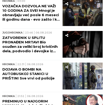
HRONIKA
03:00
VOZAČKA DOZVOLA NE VAŽI
10 GODINA ZA SVE! Mnogi je
obnavljaju već posle 6 meseci
ili godinu dana - evo zašto i ko
odlučuje o tome!
JUGOHRONIKA
23:46
06.08.2026
ZATVORENIK U SPLITU
PRONAĐEN MRTAV! Bio
osuđen za veliki broj krivičnih
dela, podvodio i devojke iz
Srbije!
HRONIKA
22:31
06.08.2026
DOJAVA O BOMBI NA
AUTOBUSKOJ STANICI U
PRIŠTINI Sve vrvi od policije
HRONIKA
21:52
06.08.2026
PREMINUO U NAJGORIM