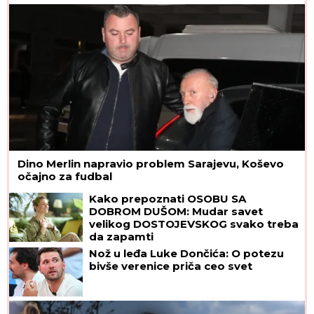
NIJE ZA VAS"
Dino Merlin napravio problem Sarajevu, Koševo
očajno za fudbal
Kako prepoznati OSOBU SA
DOBROM DUŠOM: Mudar savet
velikog DOSTOJEVSKOG svako treba
da zapamti
Nož u leđa Luke Dončića: O potezu
bivše verenice priča ceo svet