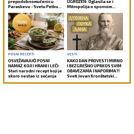
prepodobnomučenicu
UGROŽEN: Oglasila se i
Paraskevu - Svetu Petku
Mitropolija o spornom
Rimljanku
projektu
POSNI RECEPTI
VESTI
OSVEŽAVAJUĆI POSNI
KAKO DAN PROVESTI MIRNO
NAMAZ KOJI I HRANI I LEČI:
I BEZGREŠNO UPRKOS SVIM
Stari narodni recept koji je
OBAVEZAMA I NAPORIMA?!
skoro nestao iz sećanja
Sveti Jovan Kronštatski
kaže da je potrebo uraditi
samo jedno kad se ujutru
ustane!