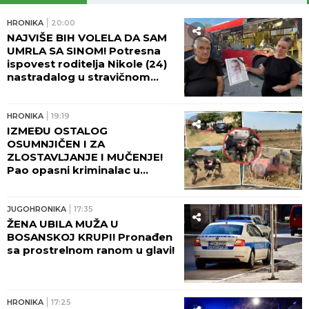
HRONIKA
20:00
NAJVIŠE BIH VOLELA DA SAM
UMRLA SA SINOM! Potresna
ispovest roditelja Nikole (24)
nastradalog u stravičnom
udesu na Umki, dve godine
čekaju pravdu! (FOTO)
HRONIKA
19:19
IZMEĐU OSTALOG
OSUMNJIČEN I ZA
ZLOSTAVLJANJE I MUČENJE!
Pao opasni kriminalac u
Beogradu - Pogledajte kako
ga je policija opkolila, nije
mogao da makne! (FOTO,
JUGOHRONIKA
17:35
VIDEO)
ŽENA UBILA MUŽA U
BOSANSKOJ KRUPI! Pronađen
sa prostrelnom ranom u glavi!
HRONIKA
17:25