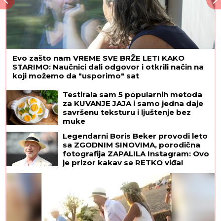
Evo zašto nam VREME SVE BRŽE LETI KAKO
STARIMO: Naučnici dali odgovor i otkrili način na
koji možemo da "usporimo" sat
Testirala sam 5 popularnih metoda
za KUVANJE JAJA i samo jedna daje
savršenu teksturu i ljuštenje bez
muke
Legendarni Boris Beker provodi leto
sa ZGODNIM SINOVIMA, porodična
fotografija ZAPALILA Instagram: Ovo
je prizor kakav se RETKO viđa!