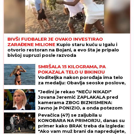
BIVŠI FUDBALER JE OVAKO INVESTIRAO
ZARAĐENE MILIONE
Kupio staru kuću u Igalu i
otvorio restoran na Bojani, a evo šta je pripalo
bivšoj supruzi posle razvoda
SMRŠALA 15 KILOGRAMA, PA
POKAZALA TELO U BIKINIJU
Voditeljka nakon porođaja ima telo
za medalju: Obavlja seoske poslove,
a kada se skine muškarcima padnu
"Jedini je rekao "NEĆU NIKAD!"
vilice
Jovana Jeremić ZAPLAKALA pred
kamerama ZBOG BIZNISMENA:
Javno je PONIZIO, a onda potezom
iznenadio javnost!
Pevačica (47) se zaljubila u
KONOBARA NA PRIMORJU, danas su
primer kako BRAK treba da izgleda:
"Ako vam muž brani da napredujete,