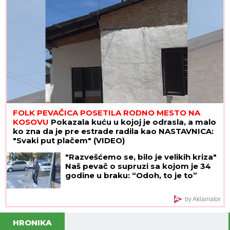
FOLK PEVAČICA POSETILA RODNO MESTO NA
KOSOVU
Pokazala kuću u kojoj je odrasla, a malo
ko zna da je pre estrade radila kao NASTAVNICA:
"Svaki put plačem" (VIDEO)
"Razvešćemo se, bilo je velikih kriza"
Naš pevač o supruzi sa kojom je 34
godine u braku: “Odoh, to je to”
by Aklamator
HRONIKA