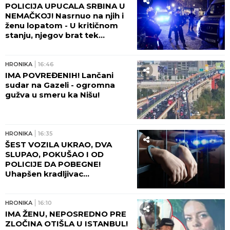
POLICIJA UPUCALA SRBINA U
NEMAČKOJ! Nasrnuo na njih i
ženu lopatom - U kritičnom
stanju, njegov brat tek
napravio haos posle
ranjavanja!
HRONIKA
16:46
IMA POVREĐENIH! Lančani
sudar na Gazeli - ogromna
gužva u smeru ka Nišu!
HRONIKA
16:35
ŠEST VOZILA UKRAO, DVA
SLUPAO, POKUŠAO I OD
POLICIJE DA POBEGNE!
Uhapšen kradljivac
automobila u Rumi - JUČE
IZAZVAO DVE SAOBRAĆAJNE
NESREĆE!
HRONIKA
16:10
IMA ŽENU, NEPOSREDNO PRE
ZLOČINA OTIŠLA U ISTANBUL!