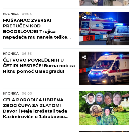
Zvicera i Džonija sa Vračara, a
tada hteo da ga ubije
tinejdžer!
HRONIKA
07:04
MUŠKARAC ZVERSKI
PRETUČEN KOD
BOGOSLOVIJE! Trojica
napadača mu nanela teške
povrede lica!
HRONIKA
06:36
ČETVORO POVREĐENIH U
ČETIRI NESREĆE! Burna noć za
Hitnu pomoć u Beogradu!
HRONIKA
06:00
CELA PORODICA UBIJENA
ZBOG ĆUPA SA ZLATOM!
Davor i Maja izrešetali tada
Kazimiroviće u Jabukovcu
zbog ČARŠIJSKE PRIČE!