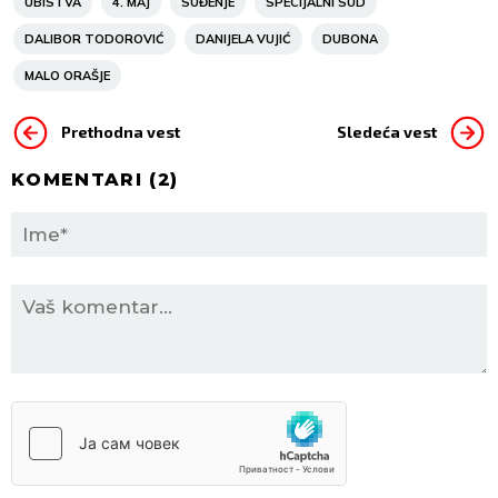
UBISTVA
4. MAJ
SUĐENJE
SPECIJALNI SUD
DALIBOR TODOROVIĆ
DANIJELA VUJIĆ
DUBONA
MALO ORAŠJE
Prethodna vest
Sledeća vest
KOMENTARI (
2
)