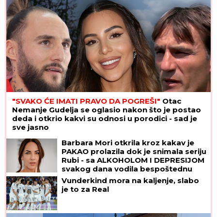
"SVAKO ĆE IMATI PRAVO DA POGREŠI"
Otac
Nemanje Gudelja se oglasio nakon što je postao
deda i otkrio kakvi su odnosi u porodici - sad je
sve jasno
Barbara Mori otkrila kroz kakav je
PAKAO prolazila dok je snimala seriju
Rubi - sa ALKOHOLOM I DEPRESIJOM
svakog dana vodila bespoštednu
borbu
Vunderkind mora na kaljenje, slabo
je to za Real