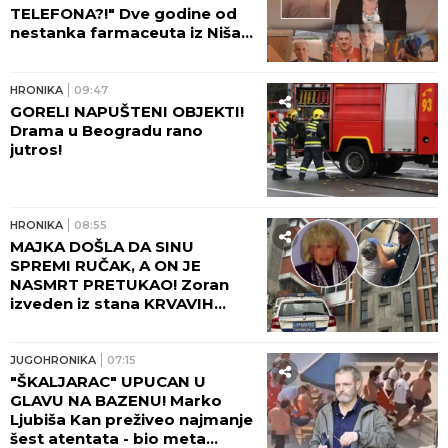
TELEFONA?!" Dve godine od
nestanka farmaceuta iz Niša,
majka Marica očajna: Njega su
negde odveli...
HRONIKA
09:47
GORELI NAPUŠTENI OBJEKTI!
Drama u Beogradu rano
jutros!
HRONIKA
08:55
MAJKA DOŠLA DA SINU
SPREMI RUČAK, A ON JE
NASMRT PRETUKAO! Zoran
izveden iz stana KRVAVIH
NOGU, komšije čule jezive
krike na Novom Beogradu:
"Zapomagala je na sav glas!"
JUGOHRONIKA
07:15
(FOTO, VIDEO)
"ŠKALJARAC" UPUCAN U
GLAVU NA BAZENU! Marko
Ljubiša Kan preživeo najmanje
šest atentata - bio meta