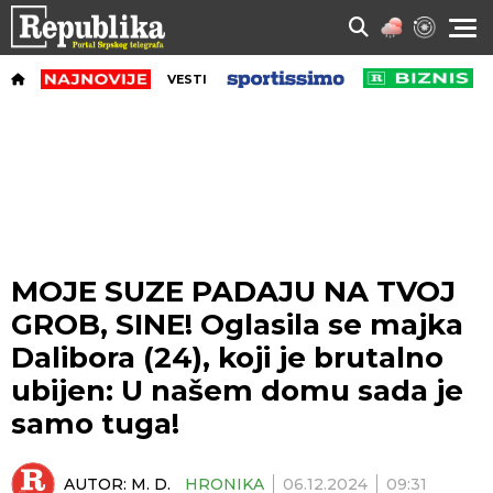
VESTI
MOJE SUZE PADAJU NA TVOJ
GROB, SINE! Oglasila se majka
Dalibora (24), koji je brutalno
ubijen: U našem domu sada je
samo tuga!
AUTOR:
M. D.
HRONIKA
06.12.2024
09:31