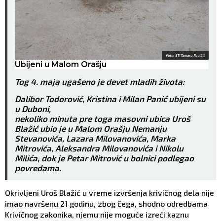
Foto: ST/Tamara Pavišić
Ubijeni u Malom Orašju
Tog 4. maja ugašeno je devet mladih života:
Dalibor Todorović, Kristina i Milan Panić ubijeni su
u Duboni,
nekoliko minuta pre toga masovni ubica Uroš
Blažić ubio je u Malom Orašju Nemanju
Stevanovića, Lazara Milovanovića, Marka
Mitrovića, Aleksandra Milovanovića i Nikolu
Milića, dok je Petar Mitrović u bolnici podlegao
povredama.
Okrivljeni Uroš Blažić u vreme izvršenja krivičnog dela nije
imao navršenu 21 godinu, zbog čega, shodno odredbama
Krivičnog zakonika, njemu nije moguće izreći kaznu