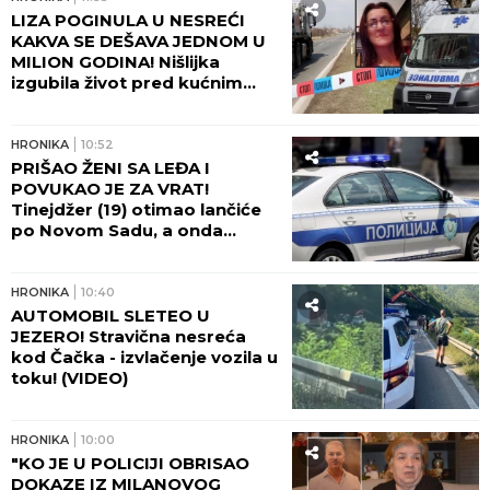
LIZA POGINULA U NESREĆI
KAKVA SE DEŠAVA JEDNOM U
MILION GODINA! Nišlijka
izgubila život pred kućnim
pragom, bol porodice ne
jenjava: "Na autobusu se
otvorio poklopac i uzeo nam
HRONIKA
10:52
Elizabetu!"
PRIŠAO ŽENI SA LEĐA I
POVUKAO JE ZA VRAT!
Tinejdžer (19) otimao lančiće
po Novom Sadu, a onda
napao policajce!
HRONIKA
10:40
AUTOMOBIL SLETEO U
JEZERO! Stravična nesreća
kod Čačka - izvlačenje vozila u
toku! (VIDEO)
HRONIKA
10:00
"KO JE U POLICIJI OBRISAO
DOKAZE IZ MILANOVOG