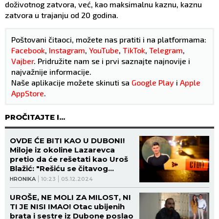
doživotnog zatvora, već, kao maksimalnu kaznu, kaznu
zatvora u trajanju od 20 godina.
Poštovani čitaoci, možete nas pratiti i na platformama:
Facebook
,
Instagram
,
YouTube
,
TikTok
,
Telegram
,
Vajber
. Pridružite nam se i prvi saznajte najnovije i
najvažnije informacije.
Naše aplikacije možete skinuti sa
Google Play
i
Apple
AppStore
.
PROČITAJTE I...
OVDE ĆE BITI KAO U DUBONI!
Miloje iz okoline Lazarevca
pretio da će rešetati kao Uroš
Blažić: "Rešiću se čitavog
komšiluka!"
HRONIKA
10:23
05.12.2024
UROŠE, NE MOLI ZA MILOST, NI
TI JE NISI IMAO! Otac ubijenih
brata i sestre iz Dubone poslao