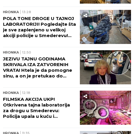
KUĆI! (FOTO, VIDEO)
HRONIKA
13:28
POLA TONE DROGE U TAJNOJ
LABORATORIJI! Pogledajte šta
je sve zaplenjeno u velikoj
akciji policije u Smederevu!
(FOTO)
HRONIKA
12:50
JEZIVU TAJNU GODINAMA
SKRIVALA IZA ZATVORENIH
VRATA! Htela je da pomogne
sinu, a on je pretukao do
smrti: Komšije otkrile mračnu
priču doktorke Milke
HRONIKA
12:18
FILMSKA AKCIJA UKP!
Otkrivena tajna laboratorija
za drogu u Smederevu:
Policija upala u kuću i
POHAPSILA SVE KOJE JE
ZATEKLA!
HRONIKA
11:35