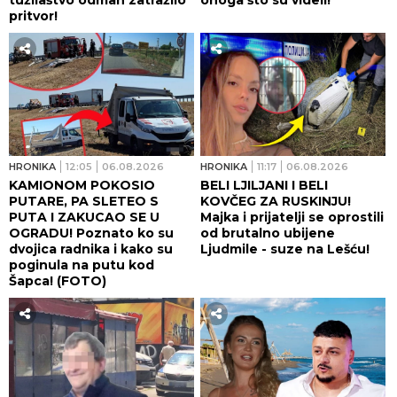
pritvor!
HRONIKA
12:05
06.08.2026
HRONIKA
11:17
06.08.2026
KAMIONOM POKOSIO
BELI LJILJANI I BELI
PUTARE, PA SLETEO S
KOVČEG ZA RUSKINJU!
PUTA I ZAKUCAO SE U
Majka i prijatelji se oprostili
OGRADU! Poznato ko su
od brutalno ubijene
dvojica radnika i kako su
Ljudmile - suze na Lešću!
poginula na putu kod
Šapca! (FOTO)