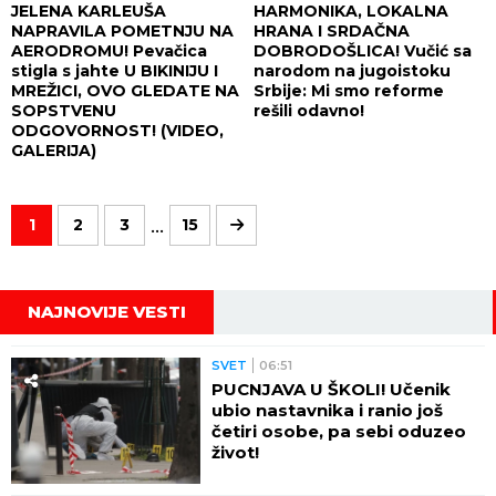
JELENA KARLEUŠA
HARMONIKA, LOKALNA
NAPRAVILA POMETNJU NA
HRANA I SRDAČNA
AERODROMU! Pevačica
DOBRODOŠLICA! Vučić sa
stigla s jahte U BIKINIJU I
narodom na jugoistoku
MREŽICI, OVO GLEDATE NA
Srbije: Mi smo reforme
SOPSTVENU
rešili odavno!
ODGOVORNOST! (VIDEO,
GALERIJA)
...
1
2
3
15
NAJNOVIJE VESTI
SVET
06:51
PUCNJAVA U ŠKOLI! Učenik
ubio nastavnika i ranio još
četiri osobe, pa sebi oduzeo
život!