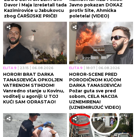
Davor i Maja izrešetali tada
Javno pokazan DOKAZ
Kazimiroviće u Jabukovcu
protiv Site, Ahmićka
zbog ČARŠIJSKE PRIČE!
poletela! (VIDEO)
ELITA 9
23:15
06.08.2026
ELITA 9
18:07
06.08.2026
HOROR! BRAT DARKA
HOROR-SCENE PRED
TANASIJEVIĆA OPKOLJEN
PORODIČNOM KUĆOM
VATRENOM STIHIJOM!
DARKA TANASIJEVIĆA!
Vanredno stanje u Kovinu,
Požar guta sve pred
voditelj u agoniji: U TOJ
sobom, CELA NACIJA
KUĆI SAM ODRASTAO!
UZNEMIRENA!
(UZNEMIRUJUĆ VIDEO)