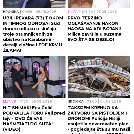
HRONIKA
09:59
06.08.2026
ELITA 9
18:30
05.08.2026
UBILI PEKARA (73) TOKOM
PRVO TERZINO
INTIMNOG ODNOSA! Sud
OGLAŠAVANJE NAKON
doneo odluku u slučaju
HAOSA NA ADI BOJANI!
troje osumnjičenih za
Milica završila u suzama,
ubistvo na Karaburmi -
EVO ŠTA SE DESILO!
detalji zločina LEDE KRV U
ŽILAMA!
ELITA 9
17:30
05.08.2026
HRONIKA
03:00
04.08.2026
HIT SNIMAK! Ena Čolić
TAKSIJEM KRENUO KA
PODVALILA FORU Peji pred
ZATVORU SA PIŠTOLJEM I
lajv - OVO ĆE VAS
DRONOM! Policija Nišliji
NASMEJATI DO SUZA!
osujetila neverovatan plan
(VIDEO)
- pogledajte šta su mu našli