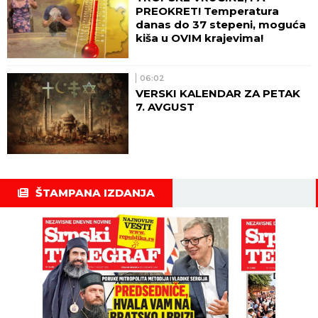
PREOKRET! Temperatura
danas do 37 stepeni, moguća
kiša u OVIM krajevima!
06:02
VERSKI KALENDAR ZA PETAK
7. AVGUST
ŠTAMPANA IZDANJA