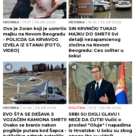
HRONIKA
17:57
06.08.2026
HRONIKA
16:35
06.08.2026
Ovo je Zoran koji je usmrtio
SIN KRVNIČKI TUKAO
majku na Novom Beogradu
MAJKU DO SMRTI! Svi
- POLICIJA GA KRVAVOG
detalji nezapamćenog
IZVELA IZ STANA! (FOTO,
zločina na Novom
VIDEO)
Beogradu: Ceo soliter u
šoku!
HRONIKA
14:06
06.08.2026
POLITIKA
12:15
06.08.2026
EVO ŠTA SE DEŠAVA S
SRBI SU DIGLI GLAVU I
VOZAČEM KAMIONA SMRTI!
NEĆE DA ĆUTE! Vučić o
Ovako se branio nakon
proslavi "Oluje" i napadima
pogibije putara kod Šapca -
iz Hrvatske: U šoku su zbog
tužilaštvo odmah zatražilo
onoga što su videli!