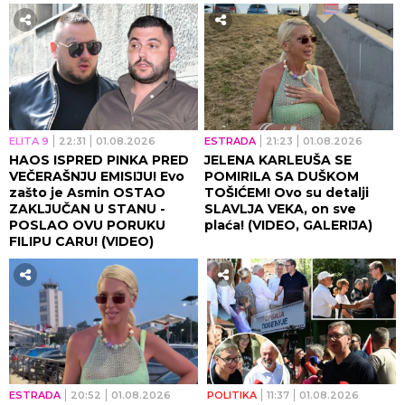
ELITA 9
22:31
01.08.2026
ESTRADA
21:23
01.08.2026
HAOS ISPRED PINKA PRED
JELENA KARLEUŠA SE
VEČERAŠNJU EMISIJU! Evo
POMIRILA SA DUŠKOM
zašto je Asmin OSTAO
TOŠIĆEM! Ovo su detalji
ZAKLJUČAN U STANU -
SLAVLJA VEKA, on sve
POSLAO OVU PORUKU
plaća! (VIDEO, GALERIJA)
FILIPU CARU! (VIDEO)
ESTRADA
20:52
01.08.2026
POLITIKA
11:37
01.08.2026