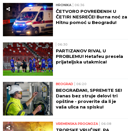
HRONIKA
06:36
ČETVORO POVREĐENIH U
ČETIRI NESREĆE! Burna noć za
Hitnu pomoć u Beogradu!
06:30
PARTIZANOV RIVAL U
PROBLEMU! Hetafeu presela
prijateljska utakmica!
BEOGRAD
06:20
BEOGRAĐANI, SPREMITE SE!
Danas bez struje delovi tri
opštine - proverite da li je
vaša ulica na spisku!
VREMENSKA PROGNOZA
06:08
TROPSKE VRUĆINE, PA