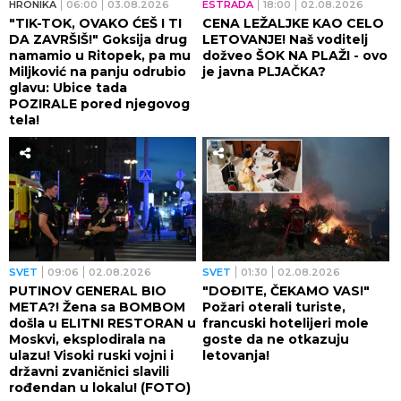
HRONIKA
06:00
03.08.2026
ESTRADA
18:00
02.08.2026
"TIK-TOK, OVAKO ĆEŠ I TI
CENA LEŽALJKE KAO CELO
DA ZAVRŠIŠ!" Goksija drug
LETOVANJE! Naš voditelj
namamio u Ritopek, pa mu
dožveo ŠOK NA PLAŽI - ovo
Miljković na panju odrubio
je javna PLJAČKA?
glavu: Ubice tada
POZIRALE pored njegovog
tela!
SVET
09:06
02.08.2026
SVET
01:30
02.08.2026
PUTINOV GENERAL BIO
"DOĐITE, ČEKAMO VAS!"
META?! Žena sa BOMBOM
Požari oterali turiste,
došla u ELITNI RESTORAN u
francuski hotelijeri mole
Moskvi, eksplodirala na
goste da ne otkazuju
ulazu! Visoki ruski vojni i
letovanja!
državni zvaničnici slavili
rođendan u lokalu! (FOTO)