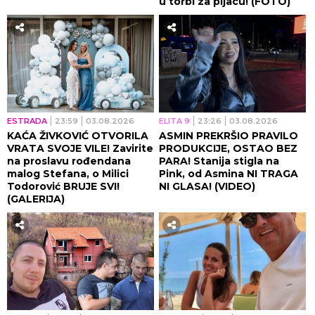
u torbi za pijacu! (FOTO)
ESTRADA
23:59
03.08.2026
ELITA 9
23:26
03.08.2026
KAĆA ŽIVKOVIĆ OTVORILA
ASMIN PREKRŠIO PRAVILO
VRATA SVOJE VILE! Zavirite
PRODUKCIJE, OSTAO BEZ
na proslavu rođendana
PARA! Stanija stigla na
malog Stefana, o Milici
Pink, od Asmina NI TRAGA
Todorović BRUJE SVI!
NI GLASA! (VIDEO)
(GALERIJA)