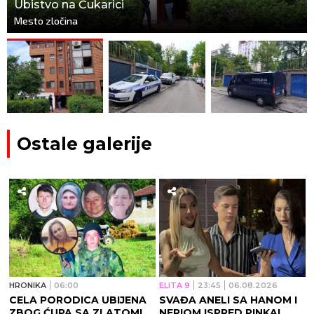
Ubistvo na Čukarici
Mesto zločina
Ostale galerije
HRONIKA
06:00
ELITA 9
23:45
06.08.2026
CELA PORODICA UBIJENA
SVAĐA ANELI SA HANOM I
ZBOG ĆUPA SA ZLATOM!
NERIOM ISPRED PINKA!