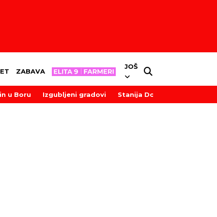
JOŠ
ET
ZABAVA
in u Boru
Izgubljeni gradovi
Stanija Dobrojević