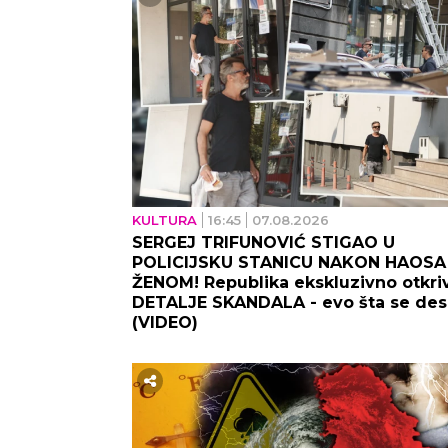
KULTURA
16:45
07.08.2026
SERGEJ TRIFUNOVIĆ STIGAO U
POLICIJSKU STANICU NAKON HAOSA
ŽENOM! Republika ekskluzivno otkri
DETALJE SKANDALA - evo šta se desi
(VIDEO)