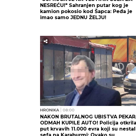
NESREĆU!" Sahranjen putar kog je
kamion pokosio kod Šapca: Peđa je
imao samo JEDNU ŽELJU!
HRONIKA
08:00
NAKON BRUTALNOG UBISTVA PEKAR
ODMAH KUPILE AUTO! Policija otkril
put krvavih 11.000 evra koji su nestali
sefa na Karaburmi: Ovako su