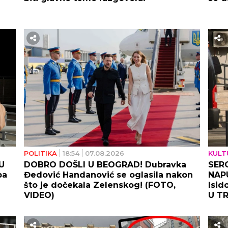
POLITIKA
18:54
07.08.2026
KULT
U
DOBRO DOŠLI U BEOGRAD! Dubravka
SER
pa
Đedović Handanović se oglasila nakon
NAPU
što je dočekala Zelenskog! (FOTO,
Isid
VIDEO)
U T