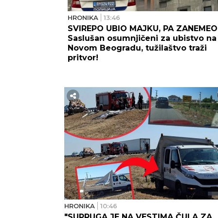
HRONIKA
13:46
SVIREPO UBIO MAJKU, PA ZANEMEO
Saslušan osumnjičeni za ubistvo na
Novom Beogradu, tužilaštvo traži
pritvor!
HRONIKA
10:46
"SUPRUGA JE NA VESTIMA ČULA ZA