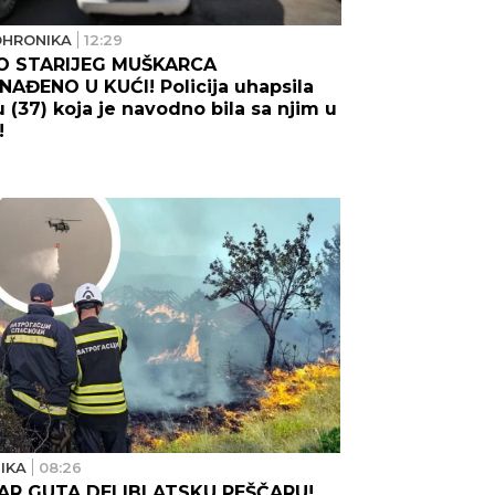
HRONIKA
12:29
O STARIJEG MUŠKARCA
AĐENO U KUĆI! Policija uhapsila
 (37) koja je navodno bila sa njim u
!
IKA
08:26
AR GUTA DELIBLATSKU PEŠČARU!