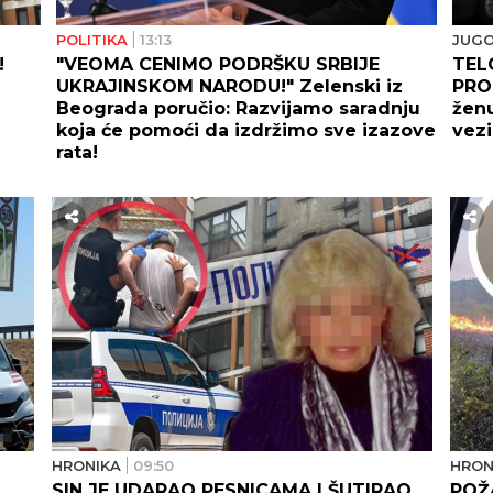
POLITIKA
13:13
JUGO
!
"VEOMA CENIMO PODRŠKU SRBIJE
TEL
UKRAJINSKOM NARODU!" Zelenski iz
PRON
Beograda poručio: Razvijamo saradnju
ženu
koja će pomoći da izdržimo sve izazove
vezi
rata!
HRONIKA
09:50
HRON
SIN JE UDARAO PESNICAMA I ŠUTIRAO,
POŽ