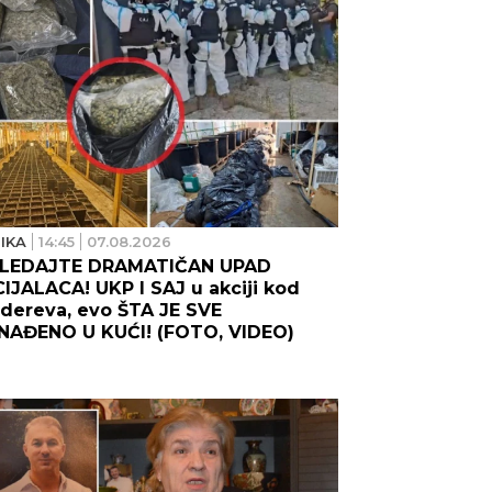
IKA
14:45
07.08.2026
LEDAJTE DRAMATIČAN UPAD
IJALACA! UKP I SAJ u akciji kod
ereva, evo ŠTA JE SVE
NAĐENO U KUĆI! (FOTO, VIDEO)