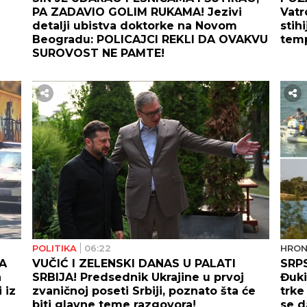
PA ZADAVIO GOLIM RUKAMA! Jezivi
Vatr
detalji ubistva doktorke na Novom
stih
Beogradu: POLICAJCI REKLI DA OVAKVU
temp
SUROVOST NE PAMTE!
POLITIKA
06:22
HRON
A
VUČIĆ I ZELENSKI DANAS U PALATI
SRP
a
SRBIJA! Predsednik Ukrajine u prvoj
Đuki
 iz
zvaničnoj poseti Srbiji, poznato šta će
trke
biti glavne teme razgovora!
se d