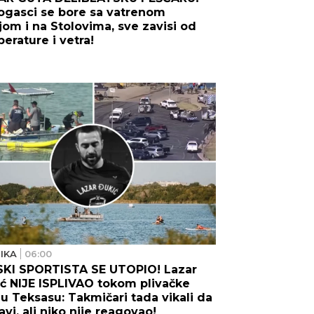
ogasci se bore sa vatrenom
ijom i na Stolovima, sve zavisi od
erature i vetra!
IKA
06:00
SKI SPORTISTA SE UTOPIO! Lazar
ć NIJE ISPLIVAO tokom plivačke
 u Teksasu: Takmičari tada vikali da
avi, ali niko nije reagovao!