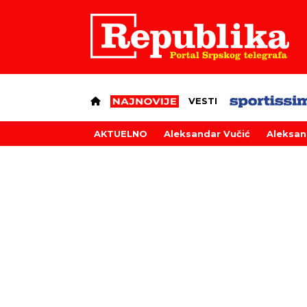
VESTI
AKTUELNO
Aleksandar Vučić
Aleksan