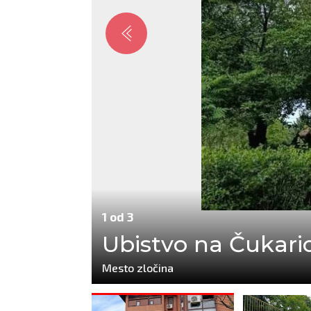
1 od 3
Ubistvo na Čukaric
Mesto zločina