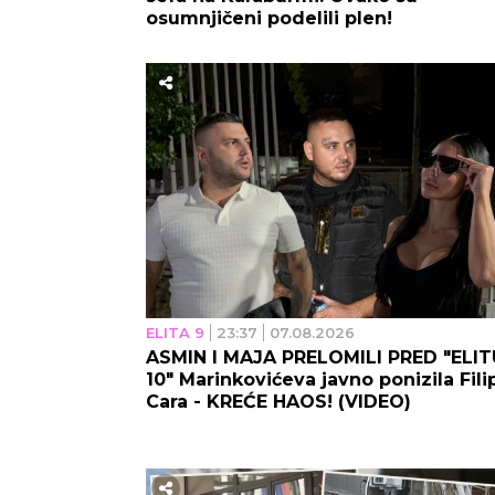
osumnjičeni podelili plen!
ELITA 9
23:37
07.08.2026
ASMIN I MAJA PRELOMILI PRED "ELIT
10" Marinkovićeva javno ponizila Fili
Cara - KREĆE HAOS! (VIDEO)