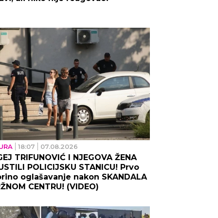
URA
18:07
07.08.2026
GEJ TRIFUNOVIĆ I NJEGOVA ŽENA
STILI POLICIJSKU STANICU! Prvo
orino oglašavanje nakon SKANDALA
RŽNOM CENTRU! (VIDEO)