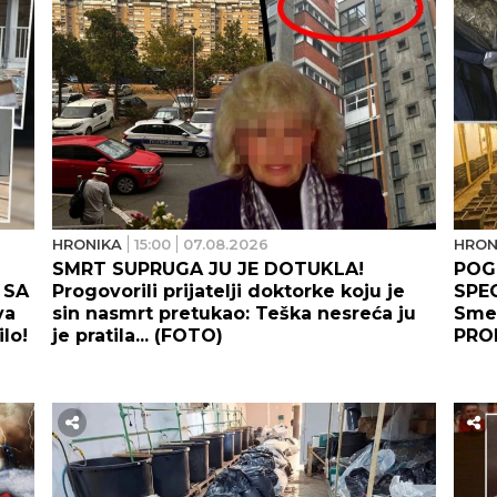
HRONIKA
15:00
07.08.2026
HRON
SMRT SUPRUGA JU JE DOTUKLA!
POG
 SA
Progovorili prijatelji doktorke koju je
SPEC
va
sin nasmrt pretukao: Teška nesreća ju
Smed
lo!
je pratila... (FOTO)
PRO