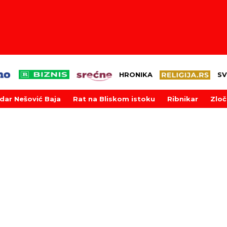
HRONIKA
SV
dar Nešović Baja
Rat na Bliskom istoku
Ribnikar
Zloč