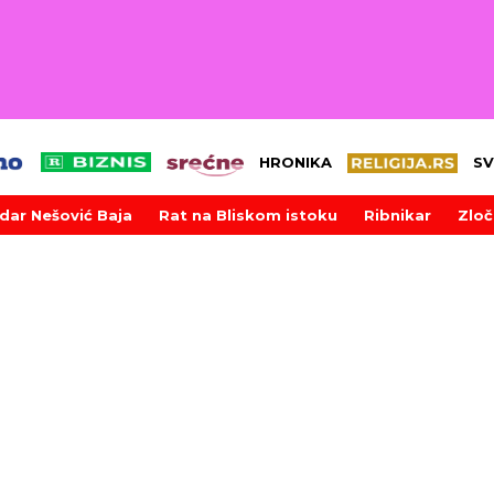
HRONIKA
SV
dar Nešović Baja
Rat na Bliskom istoku
Ribnikar
Zloč