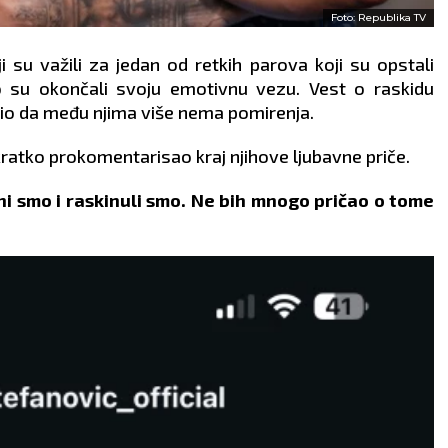
Foto: Republika TV
ji su važili za jedan od retkih parova koji su opstali
no su okončali svoju emotivnu vezu. Vest o raskidu
dio da među njima više nema pomirenja.
 kratko prokomentarisao kraj njihove ljubavne priče.
irani smo i raskinuli smo. Ne bih mnogo pričao o tome