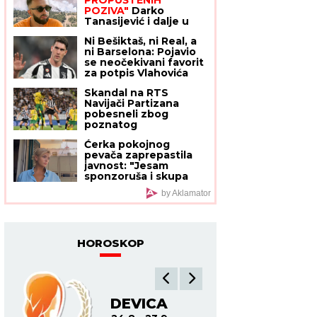
(FOTO)
POZIVA"
Darko
Tanasijević i dalje u
ogromnom strahu za
Ni Bešiktaš, ni Real, a
svoju porodicu, požar
ni Barselona: Pojavio
se približio njihovoj
se neočekivani favorit
kući: "Prva reč koju
za potpis Vlahovića
sam čuo -
IZGOREĆEMO"
Skandal na RTS
Navijači Partizana
pobesneli zbog
poznatog
komentatora (VIDEO)
Ćerka pokojnog
pevača zaprepastila
javnost: "Jesam
sponzoruša i skupa
sam"
by Aklamator
HOROSKOP
DEVICA
V