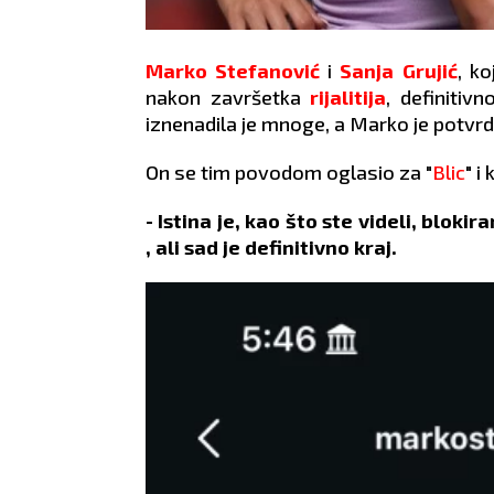
Marko Stefanović
i
Sanja Grujić
, ko
nakon završetka
rijalitija
, definitiv
iznenadila je mnoge, a Marko je potvr
On se tim povodom oglasio za "
Blic
" i
- Istina je, kao što ste videli, blok
, ali sad je definitivno kraj.