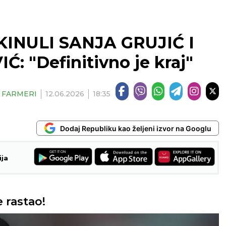
INULI SANJA GRUJIĆ I
 "Definitivno je kraj"
| FARMERI
12.06.2026
18:35
Dodaj Republiku kao željeni izvor na Googlu
ija
e rastao!