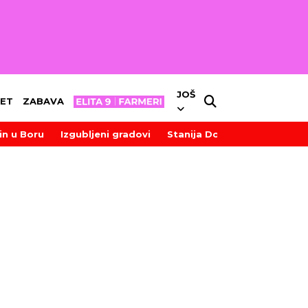
JOŠ
ET
ZABAVA
in u Boru
Izgubljeni gradovi
Stanija Dobrojević