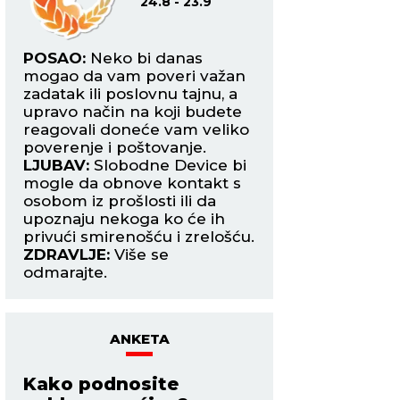
24.8 - 23.9
24.9
vaš
POSAO:
Neko bi danas
POSAO:
Merkur u 
mogao da vam poveri važan
aktivira vaše polje 
zadatak ili poslovnu tajnu, a
planova, pa ćete 
da
upravo način na koji budete
kontakte, preporu
e.
reagovali doneće vam veliko
zajedničke projekt
poverenje i poštovanje.
priliku da napravi
u
LJUBAV:
Slobodne Device bi
korak napred.
mogle da obnove kontakt s
LJUBAV:
Zauzete V
ze
osobom iz prošlosti ili da
u period kada će 
upoznaju nekoga ko će ih
partnerom praviti
privući smirenošću i zrelošću.
budućnost.
ZDRAVLJE:
Više se
ZDRAVLJE:
Povedi
odmarajte.
o leđima.
ANKETA
Kako podnosite