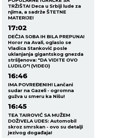
POPULARNE IGRAČKE SA
TRŽIŠTA! Deca u Srbiji lude za
njima, a sadrže ŠTETNE
MATERIJE!
17:02
DEČJA SOBA IH BILA PREPUNA!
Horor na Avali, oglasio se
Vladica Stanković posle
uklanjanja gigantskog gnezda
stršljenova: "DA VIDITE OVO
LUDILO"! (VIDEO)
16:46
IMA POVREĐENIH! Lančani
sudar na Gazeli - ogromna
gužva u smeru ka Nišu!
16:45
TEA TAIROVIĆ SA MUŽEM
DOŽIVELA UDES: Automobil
skroz smrskan - ovo su detalji
jezivog događaja!