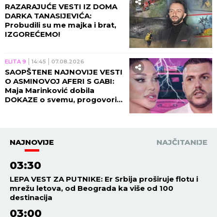
RAZARAJUĆE VESTI IZ DOMA
DARKA TANASIJEVIĆA:
Probudili su me majka i brat,
IZGOREĆEMO!
ELITA 9
14:45
07.08.2026
SAOPŠTENE NAJNOVIJE VESTI
O ASMINOVOJ AFERI S GABI:
Maja Marinković dobila
DOKAZE o svemu, progovorila
njegova bivša!
NAJNOVIJE
NAJČITANIJE
03:30
LEPA VEST ZA PUTNIKE: Er Srbija proširuje flotu i
mrežu letova, od Beograda ka više od 100
destinacija
03:00