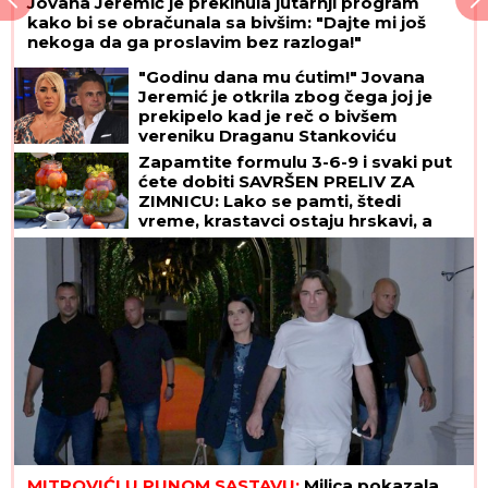
Jovana Jeremić je prekinula jutarnji program
kako bi se obračunala sa bivšim: "Dajte mi još
nekoga da ga proslavim bez razloga!"
"Godinu dana mu ćutim!" Jovana
Jeremić je otkrila zbog čega joj je
prekipelo kad je reč o bivšem
vereniku Draganu Stankoviću
Zapamtite formulu 3-6-9 i svaki put
ćete dobiti SAVRŠEN PRELIV ZA
ZIMNICU: Lako se pamti, štedi
vreme, krastavci ostaju hrskavi, a
paradajz ne puca
MITROVIĆI U PUNOM SASTAVU:
Milica pokazala