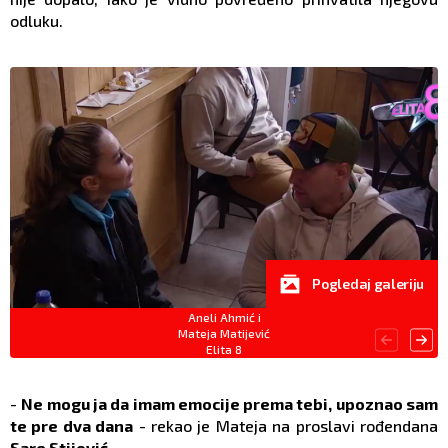
odluku.
Pogledaj galeriju
Aneli Ahmić i
Mateja Matijević
Elita 8
-
Ne mogu ja da imam emocije prema tebi, upoznao sam
te pre dva dana
- rekao je Mateja na proslavi rođendana
Sare Stijović
.