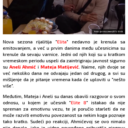
Foto: printscreen/RTV Pink
Nova sezona rijalitija "
Elita
" nedavno je krenula sa
emitovanjem, a već u prvim danima među učesnicima su
krenule da sevaju varnice. Jedni od njih koji su u kratkom
vremeskom periodu uspeli da zaintrigiraju javnost sigurno
su
Aneli Ahmić
i
Mateja Matijević
. Naime, njih dvoje se
već nekoliko dana ne odvajaju jedan od drugog, a svi su
mišljenje da je pitanje vremena kada će uploviti u "nešto
više".
Međutim, Mateja i Aneli su danas obavili razgovor o svom
odnosu, u kojem je učesnik "
Elite 8
" istakao da nije
spreman za emotivnu vezu, te je poručio starleti da ne
može razviti emotivnu povezanost sa nekim koga poznaje
tako kratko. Sudeći po reakciji, Ahmićevoj se ovo nimalo
nije dopalo, iako je vidno povređeno prihvatila njegovu