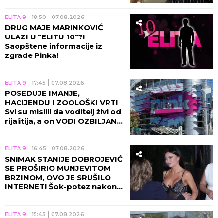
ELITA 9
18:50
07.08.2026
DRUG MAJE MARINKOVIĆ
ULAZI U "ELITU 10"?!
Saopštene informacije iz
zgrade Pinka!
ELITA 9
17:45
07.08.2026
POSEDUJE IMANJE,
HACIJENDU I ZOOLOŠKI VRT!
Svi su mislili da voditelj živi od
rijalitija, a on VODI OZBILJAN
BIZNIS!
ELITA 9
16:45
07.08.2026
SNIMAK STANIJE DOBROJEVIĆ
SE PROŠIRIO MUNJEVITOM
BRZINOM, OVO JE SRUŠILO
INTERNET! Šok-potez nakon
skandala Maje i Asmina!
ELITA 9
15:45
07.08.2026