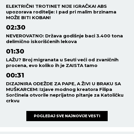
ELEKTRIČNI TROTINET NIJE IGRAČKA! ABS
upozorava roditelje: I pad pri malim brzinama
MOŽE BITI KOBAN!
02:30
NEVEROVATNO: Država godišnje baci 3.400 tona
delimično iskorišćenih lekova
01:30
LAŽU? Broj migranata u Seuti veći od zvaničnih
procena, evo koliko ih je ZAISTA tamo
00:31
DIZAJNIRA ODEŽDE ZA PAPE, A ŽIVI U BRAKU SA
MUŠKARCEM: Izjave modnog kreatora Filipa
Sorčinela otvorile neprijatno pitanje za Katoličku
crkvu
POGLEDAJ SVE NAJNOVIJE VESTI