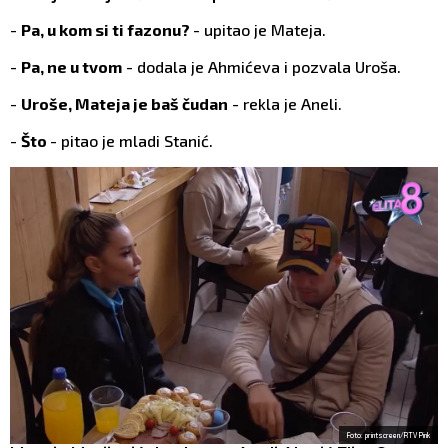
-
Pa, u kom si ti fazonu?
- upitao je Mateja.
-
Pa, ne u tvom
- dodala je Ahmićeva i pozvala Uroša.
-
Uroše, Mateja je baš čudan
- rekla je Aneli.
-
Što
- pitao je mladi Stanić.
Foto: printscreen/RTV Pink