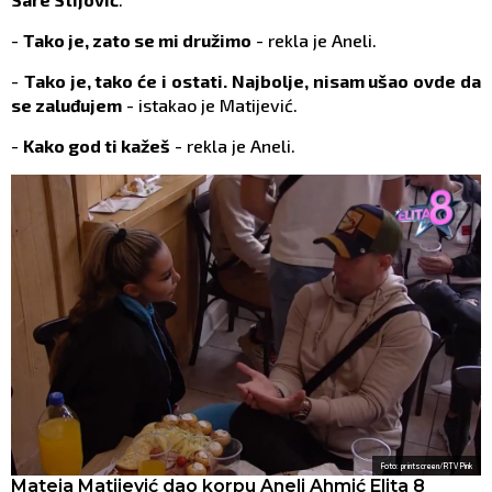
-
Tako je, zato se mi družimo
- rekla je Aneli.
-
Tako je, tako će i ostati. Najbolje, nisam ušao ovde da
se zaluđujem
- istakao je Matijević.
-
Kako god ti kažeš
- rekla je Aneli.
Foto: printscreen/RTV Pink
Mateja Matijević dao korpu Aneli Ahmić Elita 8