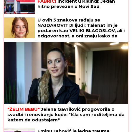
FABRICI
Incident u Kikindi: Jedan
hitno prevezen u Novi Sad
U ovih 5 znakova rađaju se
NAJDAROVITIJI ljudi: Talenat im je
podaren kao VELIKI BLAGOSLOV, ali i
odgovornost, a oni znaju kako da
iskoriste SJAJNE PREDISPOZICIJE
"ŽELIM BEBU"
Jelena Gavrilović progovorila o
svadbi i renoviranju kuće: "Išla sam roditeljima da
kažem da odustajem"
Eminu Jahović je jedna trauma