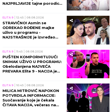
NAJPRLJAVIJE tajne porodice
Durdžić, Maja napravila
RASKOL!
ELITA 9
12:45
08.08.2026
STRAVIČNO! Asmin se
ODREKAO ROĐENE majke
uživo u programu -
NAJSTRAŠNIJE je izvređao
zbog Maje!
ELITA 9
11:45
08.08.2026
PUŠTEN KOMPORMITUJUĆI
SNIMAK UŽIVO U PROGRAMU:
Obelodanjena NAJVEĆA
PREVARA Elite 9 - NACIJA je
morala da sazna OVO
ELITA 9
10:45
08.08.2026
MILICA MITROVIĆ NAPOKON
POTVRDILA INFORMACIJE:
Suočavanje koje je čekala
ČITAVA NACIJA, večeras na
Pink stiže URAGAN!