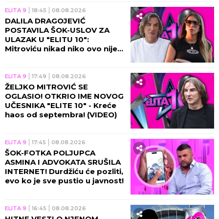
ELITA 9
18:45
08.08.2026
DALILA DRAGOJEVIĆ
POSTAVILA ŠOK-USLOV ZA
ULAZAK U "ELITU 10":
Mitroviću nikad niko ovo nije
tražio, procurili svi detalji!
ELITA 9
17:49
08.08.2026
ŽELJKO MITROVIĆ SE
OGLASIO! OTKRIO IME NOVOG
UČESNIKA "ELITE 10" - Kreće
haos od septembra! (VIDEO)
ELITA 9
17:45
08.08.2026
ŠOK-FOTKA POLJUPCA
ASMINA I ADVOKATA SRUŠILA
INTERNET! Durdžiću će pozliti,
evo ko je sve pustio u javnost!
ELITA 9
16:45
08.08.2026
HITNE VESTI O NJENOM