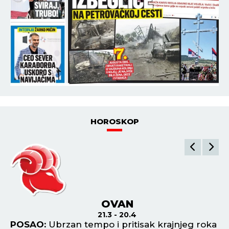
HOROSKOP
BIK
21.4 - 21.5
ka
POSAO:
Dobićete odličnu poslovnu ponudu,
P