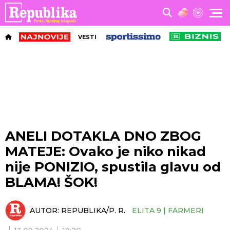
VESTI
ANELI DOTAKLA DNO ZBOG
MATEJE: Ovako je niko nikad
nije PONIZIO, spustila glavu od
BLAMA! ŠOK!
AUTOR:
REPUBLIKA/P. R.
ELITA 9 | FARMERI