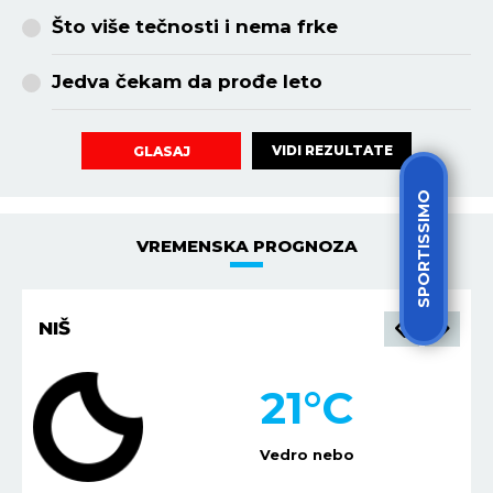
Što više tečnosti i nema frke
Jedva čekam da prođe leto
VIDI REZULTATE
GLASAJ
SPORTISSIMO
VREMENSKA PROGNOZA
BEOGRAD
19
°C
Vedro nebo