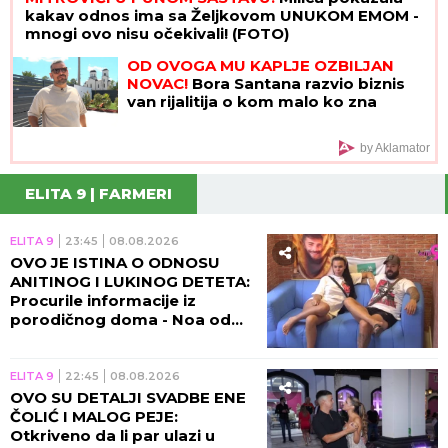
kakav odnos ima sa Željkovom UNUKOM EMOM -
mnogi ovo nisu očekivali! (FOTO)
OD OVOGA MU KAPLJE OZBILJAN
NOVAC!
Bora Santana razvio biznis
van rijalitija o kom malo ko zna
by Aklamator
ELITA 9 | FARMERI
ELITA 9
23:45
08.08.2026
OVO JE ISTINA O ODNOSU
ANITINOG I LUKINOG DETETA:
Procurile informacije iz
porodičnog doma - Noa od
trudnice traži samo jedno!
(VIDEO)
ELITA 9
22:45
08.08.2026
OVO SU DETALJI SVADBE ENE
ČOLIĆ I MALOG PEJE:
Otkriveno da li par ulazi u