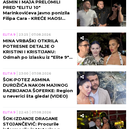
ASMIN I MAJA PRELOMILI
PRED "ELITU 10"
Marinkovićeva javno ponizila
Filipa Cara - KREĆE HAOS!
(VIDEO)
ELITA 9
23:25
07.08.2026
MINA VRBAŠKI OTKRILA
POTRESNE DETALJE O
KRISTINI I KRISTIJANU:
Odmah po izlasku iz "Elite 9"
se čula sa Spalevićevom!
(VIDEO)
ELITA 9
23:00
07.08.2026
ŠOK-POTEZ ASMINA
DURDŽIĆA NAKON MAJINOG
RAZBIJANJA ŠOFERKE: Region
u neverici šta gleda! (VIDEO)
ELITA 9
22:45
07.08.2026
ŠOK-IZDANJE DRAGANE
STOJANČEVIĆ: Procurile