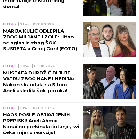
informacije iz Matorinog
doma!
ELITA 9
21:45
07.08.2026
MARIJA KULIĆ ODLEPILA
ZBOG MILJANE I ZOLE: Hitno
se oglasila zbog ŠOK-
SUSRETA u Crnoj Gori! (FOTO)
ELITA 9
20:45
07.08.2026
MUSTAFA DURDŽIĆ BLJUJE
VATRU ZBOG HANE I NERIJA:
Nakon skandala sa Sitom i
Aneli usledila šok-poruka!
ELITA 9
19:45
07.08.2026
HAOS POSLE OBJAVLJENIH
PREPISKI! Aneli Ahmić
konačno prekinula ćutanje, svi
čekali njenu reakciju!