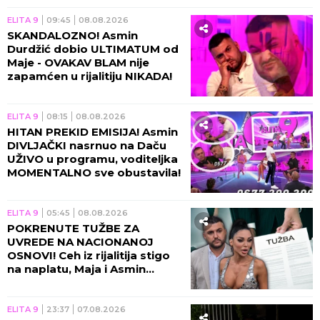
ELITA 9
09:45
08.08.2026
SKANDALOZNO! Asmin
Durdžić dobio ULTIMATUM od
Maje - OVAKAV BLAM nije
zapamćen u rijalitiju NIKADA!
ELITA 9
08:15
08.08.2026
HITAN PREKID EMISIJA! Asmin
DIVLJAČKI nasrnuo na Daču
UŽIVO u programu, voditeljka
MOMENTALNO sve obustavila!
ELITA 9
05:45
08.08.2026
POKRENUTE TUŽBE ZA
UVREDE NA NACIONANOJ
OSNOVI! Ceh iz rijalitija stigo
na naplatu, Maja i Asmin
ZAVRŠILI NA SUDU!
ELITA 9
23:37
07.08.2026