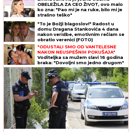
OBELEŽILA ZA CEO ŽIVOT, ovo malo
ko zna: "Pao mi je na ruke, bilo mi je
strašno teško"
"To je Božji blagoslov!" Radost u
domu Dragana Stankovića 4 dana
nakon veridbe, emotivnim rečiam se
obratio verenici (FOTO)
"ODUSTALI SMO OD VANTELESNE
NAKON NEUSPEŠNIH POKUŠAJA"
Voditeljka sa mužem slavi 16 godina
braka: "Dovoljni smo jedno drugom"