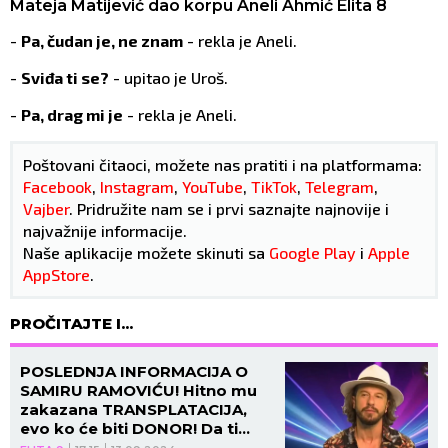
Mateja Matijević dao korpu Aneli Ahmić Elita 8
-
Pa, čudan je, ne znam
- rekla je Aneli.
-
Sviđa ti se?
- upitao je Uroš.
-
Pa, drag mi je
- rekla je Aneli.
Poštovani čitaoci, možete nas pratiti i na platformama:
Facebook
,
Instagram
,
YouTube
,
TikTok
,
Telegram
,
Vajber
. Pridružite nam se i prvi saznajte najnovije i
najvažnije informacije.
Naše aplikacije možete skinuti sa
Google Play
i
Apple
AppStore
.
PROČITAJTE I...
POSLEDNJA INFORMACIJA O
SAMIRU RAMOVIĆU! Hitno mu
zakazana TRANSPLATACIJA,
evo ko će biti DONOR! Da ti
srce pukne od tuge (FOTO)