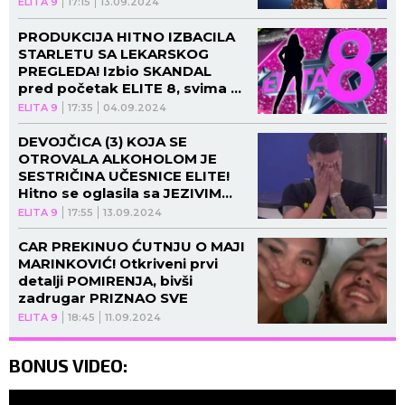
ELITA 9
17:15
13.09.2024
PRODUKCIJA HITNO IZBACILA
STARLETU SA LEKARSKOG
PREGLEDA! Izbio SKANDAL
pred početak ELITE 8, svima su
PALE VILICE kada se ona
ELITA 9
17:35
04.09.2024
pojavila (FOTO)
DEVOJČICA (3) KOJA SE
OTROVALA ALKOHOLOM JE
SESTRIČINA UČESNICE ELITE!
Hitno se oglasila sa JEZIVIM
detaljima: Detetu se bore za
ELITA 9
17:55
13.09.2024
život, u KOMI je
CAR PREKINUO ĆUTNJU O MAJI
MARINKOVIĆ! Otkriveni prvi
detalji POMIRENJA, bivši
zadrugar PRIZNAO SVE
ELITA 9
18:45
11.09.2024
BONUS VIDEO: