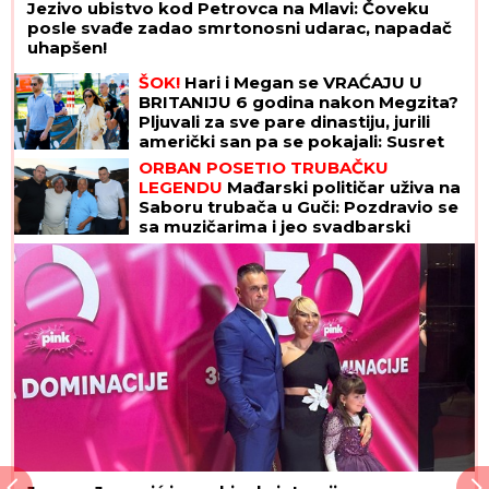
Jezivo ubistvo kod Petrovca na Mlavi: Čoveku
posle svađe zadao smrtonosni udarac, napadač
uhapšen!
ŠOK!
Hari i Megan se VRAĆAJU U
BRITANIJU 6 godina nakon Megzita?
Pljuvali za sve pare dinastiju, jurili
američki san pa se pokajali: Susret
sa Čarlsom mogao bi da najavi
ORBAN POSETIO TRUBAČKU
preokret
LEGENDU
Mađarski političar uživa na
Saboru trubača u Guči: Pozdravio se
sa muzičarima i jeo svadbarski
kupus