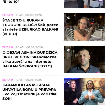
"Elitu 10"
ELITA 9
21:45
08.08.2026
ŠTA JE TO U RUKAMA
TEODORE DELIĆ?! Šok-potez
starlete UZBURKAO BALKAN!
(VIDEO)
ELITA 9
20:45
08.08.2026
O OBJAVI ASMINA DURDŽIĆA
BRUJI REGION: Skandalozna
slika završila na internetu -
BALKAN ŠOKIRAN! (FOTO)
ELITA 9
19:45
08.08.2026
KARAMBOL! ANASTASIJA
UHVATILA BORU U PREVARI:
Evo koju metodu je koristila!
ŠOK!