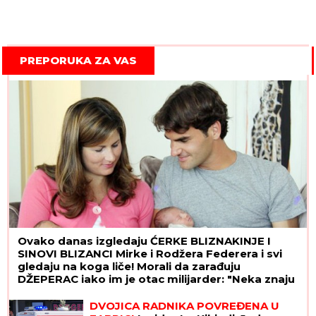
PREPORUKA ZA VAS
Ovako danas izgledaju ĆERKE BLIZNAKINJE I
SINOVI BLIZANCI Mirke i Rodžera Federera i svi
gledaju na koga liče! Morali da zarađuju
DŽEPERAC iako im je otac milijarder: "Neka znaju
da novac ne pada sa neba"
DVOJICA RADNIKA POVREĐENA U