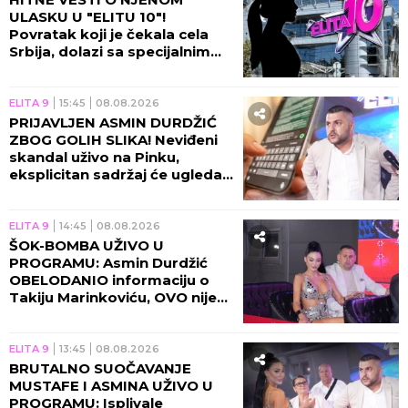
ULASKU U "ELITU 10"!
Povratak koji je čekala cela
Srbija, dolazi sa specijalnim
zadatkom!
ELITA 9
15:45
08.08.2026
PRIJAVLJEN ASMIN DURDŽIĆ
ZBOG GOLIH SLIKA! Neviđeni
skandal uživo na Pinku,
eksplicitan sadržaj će ugledati
svetlost dana!
ELITA 9
14:45
08.08.2026
ŠOK-BOMBA UŽIVO U
PROGRAMU: Asmin Durdžić
OBELODANIO informaciju o
Takiju Marinkoviću, OVO nije
smeo da izgovori!
ELITA 9
13:45
08.08.2026
BRUTALNO SUOČAVANJE
MUSTAFE I ASMINA UŽIVO U
PROGRAMU: Isplivale