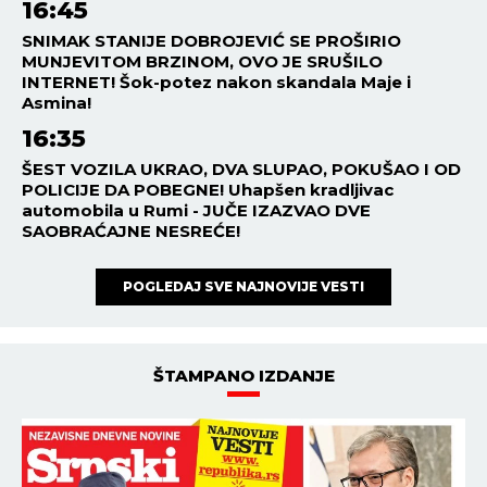
16:45
SNIMAK STANIJE DOBROJEVIĆ SE PROŠIRIO
MUNJEVITOM BRZINOM, OVO JE SRUŠILO
INTERNET! Šok-potez nakon skandala Maje i
Asmina!
16:35
ŠEST VOZILA UKRAO, DVA SLUPAO, POKUŠAO I OD
POLICIJE DA POBEGNE! Uhapšen kradljivac
automobila u Rumi - JUČE IZAZVAO DVE
SAOBRAĆAJNE NESREĆE!
POGLEDAJ SVE NAJNOVIJE VESTI
ŠTAMPANO IZDANJE