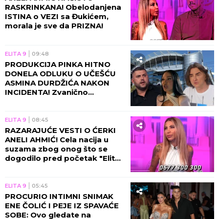
RASKRINKANA! Obelodanjena
ISTINA o VEZI sa Đukićem,
morala je sve da PRIZNA!
ELITA 9
09:48
PRODUKCIJA PINKA HITNO
DONELA ODLUKU O UČEŠĆU
ASMINA DURDŽIĆA NAKON
INCIDENTA! Zvanično
saopštenje će vas zakucati za
ekran, obezbeđenje u
pripravnosti!
ELITA 9
08:45
RAZARAJUĆE VESTI O ĆERKI
ANELI AHMIĆ! Cela nacija u
suzama zbog onog što se
dogodilo pred početak "Elite
10", Asmin napravio ŠOK-
POTEZ!
ELITA 9
05:45
PROCURIO INTIMNI SNIMAK
ENE ČOLIĆ I PEJE IZ SPAVAĆE
SOBE: Ovo gledate na