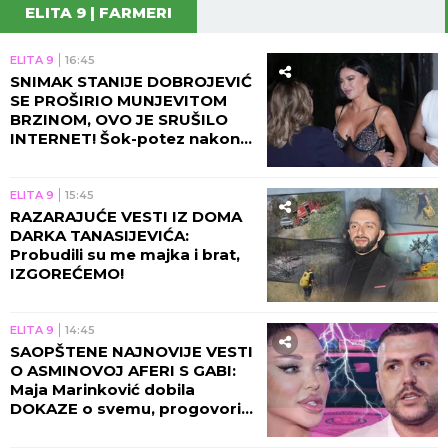
ELITA 9 | FARMERI
ELITA 9
16:45
SNIMAK STANIJE DOBROJEVIĆ
SE PROŠIRIO MUNJEVITOM
BRZINOM, OVO JE SRUŠILO
INTERNET! Šok-potez nakon
skandala Maje i Asmina!
ELITA 9
15:45
RAZARAJUĆE VESTI IZ DOMA
DARKA TANASIJEVIĆA:
Probudili su me majka i brat,
IZGOREĆEMO!
ELITA 9
14:45
SAOPŠTENE NAJNOVIJE VESTI
O ASMINOVOJ AFERI S GABI:
Maja Marinković dobila
DOKAZE o svemu, progovorila
njegova bivša!