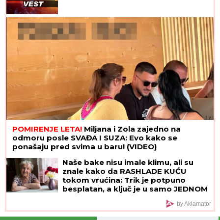
POMIRENJE LETA!
Miljana i Zola zajedno na
odmoru posle SVAĐA I SUZA: Evo kako se
ponašaju pred svima u baru! (VIDEO)
Naše bake nisu imale klimu, ali su
znale kako da RASHLADE KUĆU
tokom vrućina: Trik je potpuno
besplatan, a ključ je u samo JEDNOM
PRAVILU
by Aklamator