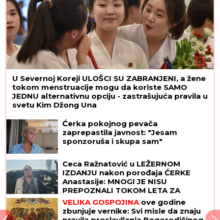
U Severnoj Koreji ULOŠCI SU ZABRANJENI, a žene
tokom menstruacije mogu da koriste SAMO
JEDNU alternativnu opciju - zastrašujuća pravila u
svetu Kim Džong Una
Ćerka pokojnog pevača
zaprepastila javnost: "Jesam
sponzoruša i skupa sam"
Ceca Ražnatović u LEŽERNOM
IZDANJU nakon porođaja ĆERKE
Anastasije: MNOGI JE NISU
PREPOZNALI TOKOM LETA ZA
SRBIJU! (FOTO)
VELIKA GOSPOJINA
ove godine
zbunjuje vernike: Svi misle da znaju
pravila proslavljanja Bogorodičinog