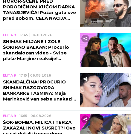
HOROR-SCENE PRED
PORODIČNOM KUĆOM DARKA
TANASIJEVIĆA! Požar guta sve
pred sobom, CELA NACIJA
UZNEMIRENA! (UZNEMIRUJUĆ
VIDEO)
ELITA 9
17:45
06.08.2026
SNIMAK MILJANE I ZOLE
ŠOKIRAO BALKAN: Procurio
skandalozan video - Svi se
plaše Marijine reakcije!
(VIDEO)
ELITA 9
17:15
06.08.2026
SKANDALČINA! PROCURIO
SNIMAK RAZGOVORA
BANKARKE I ASMINA: Maja
Marinković van sebe unakazila
Gabi! (VIDEO)
ELITA 9
16:15
06.08.2026
ŠOK-BOMBA, MILICA I TERZA
ZAKAZALI NOVI SUSRET?! Ovo
su svi detalji iznenadnog