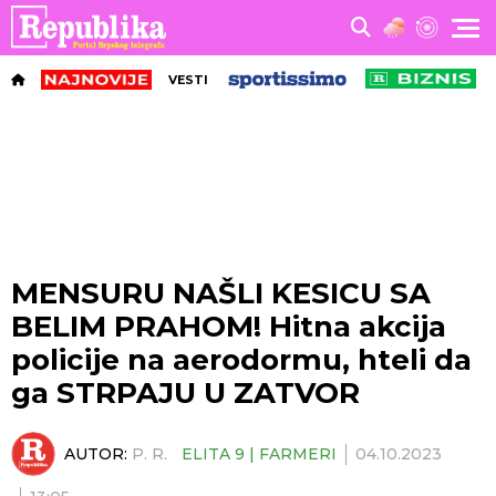
VESTI
MENSURU NAŠLI KESICU SA
BELIM PRAHOM! Hitna akcija
policije na aerodormu, hteli da
ga STRPAJU U ZATVOR
AUTOR:
P. R.
ELITA 9 | FARMERI
04.10.2023