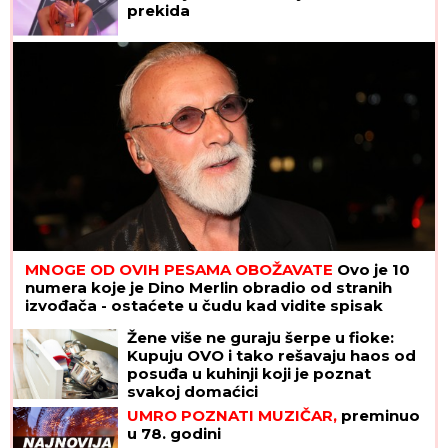
prekida
MNOGE OD OVIH PESAMA OBOŽAVATE
Ovo je 10
numera koje je Dino Merlin obradio od stranih
izvođača - ostaćete u čudu kad vidite spisak
Žene više ne guraju šerpe u fioke:
Kupuju OVO i tako rešavaju haos od
posuđa u kuhinji koji je poznat
svakoj domaćici
UMRO POZNATI MUZIČAR,
preminuo
u 78. godini