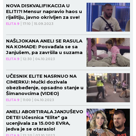
NOVA DISKVALIFIKACIJA U
ELITI?! Mensur napravio haos u
rijalitiju, javno okrivljen za sve!
ELITA 9
17:10
15.09.2023
NAŠLJOKANA ANELI SE RASULA
NA KOMADE: Posvađala se sa
Janjušem, pa završila u suzama
ELITA 9
12:30
04.10.2023
UČESNIK ELITE NASRNUO NA
CIMERKU: Mučki dozivala
obezbeđenje, opsadno stanje u
Šimanovcima (VIDEO)
ELITA 9
11:00
04.10.2023
ANELI ABORTIRALA JANJUŠEVO
DETE! Učesnica "Elite" ga
ucenjivala za 15.000 EVRA,
jedva je se otarasio!
ELITA 9
12:20
03.10.2023