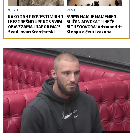
VESTI
VESTI
KAKO DAN PROVESTI MIRNO
SVIMA NAM JE NAMENJEN
I BEZGREŠNO UPRKOS SVIM
SLIČAN ADVOKAT! I NEĆE
OBAVEZAMA I NAPORIMA?!
BITI IZGOVORA! Arhimandrit
Sveti Jovan Kronštatski
Kleopa o četiri zakona
kaže da je potrebo uraditi
prema kojima će Hristos
samo jedno kad se ujutru
suditi svetu!
ustane!