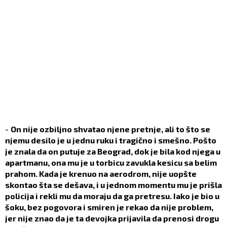
-
On nije ozbiljno shvatao njene pretnje, ali to što se
njemu desilo je u jednu ruku i tragično i smešno. Pošto
je znala da on putuje za Beograd, dok je bila kod njega u
apartmanu, ona mu je u torbicu zavukla kesicu sa belim
prahom. Kada je krenuo na aerodrom, nije uopšte
skontao šta se dešava, i u jednom momentu mu je prišla
policija i rekli mu da moraju da ga pretresu. Iako je bio u
šoku, bez pogovora i smiren je rekao da nije problem,
jer nije znao da je ta devojka prijavila da prenosi drogu