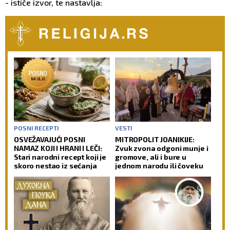
- ističe izvor, te nastavlja:
POSNI RECEPTI
VESTI
OSVEŽAVAJUĆI POSNI
MITROPOLIT JOANIKIJE:
NAMAZ KOJI I HRANI I LEČI:
Zvuk zvona odgoni munje i
Stari narodni recept koji je
gromove, ali i bure u
skoro nestao iz sećanja
jednom narodu ili čoveku