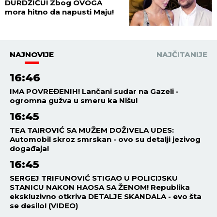
DURDŽIĆU! Zbog OVOGA
mora hitno da napusti Maju!
NAJNOVIJE
NAJČITANIJE
16:46
IMA POVREĐENIH! Lančani sudar na Gazeli -
ogromna gužva u smeru ka Nišu!
16:45
TEA TAIROVIĆ SA MUŽEM DOŽIVELA UDES:
Automobil skroz smrskan - ovo su detalji jezivog
događaja!
16:45
SERGEJ TRIFUNOVIĆ STIGAO U POLICIJSKU
STANICU NAKON HAOSA SA ŽENOM! Republika
ekskluzivno otkriva DETALJE SKANDALA - evo šta
se desilo! (VIDEO)