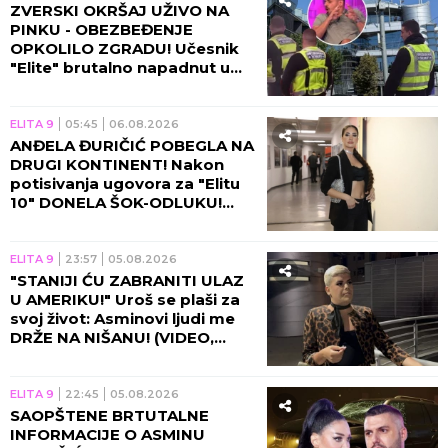
ZVERSKI OKRŠAJ UŽIVO NA
PINKU - OBEZBEĐENJE
OPKOLILO ZGRADU! Učesnik
"Elite" brutalno napadnut u
programu, voditelj prekinuo
emisiju!
ELITA 9
05:45
06.08.2026
ANĐELA ĐURIČIĆ POBEGLA NA
DRUGI KONTINENT! Nakon
potisivanja ugovora za "Elitu
10" DONELA ŠOK-ODLUKU!
(VIDEO)
ELITA 9
23:57
05.08.2026
"STANIJI ĆU ZABRANITI ULAZ
U AMERIKU!" Uroš se plaši za
svoj život: Asminovi ljudi me
DRŽE NA NIŠANU! (VIDEO,
GALERIJA)
ELITA 9
22:45
05.08.2026
SAOPŠTENE BRTUTALNE
INFORMACIJE O ASMINU