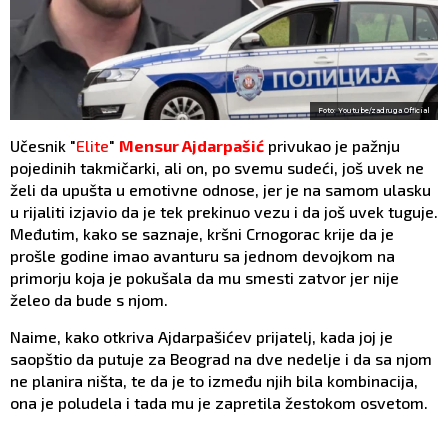
Foto: Youtube/zadruga Official
Učesnik "
Elite
"
Mensur Ajdarpašić
privukao je pažnju
pojedinih takmičarki, ali on, po svemu sudeći, još uvek ne
želi da upušta u emotivne odnose, jer je na samom ulasku
u rijaliti izjavio da je tek prekinuo vezu i da još uvek tuguje.
Međutim, kako se saznaje, kršni Crnogorac krije da je
prošle godine imao avanturu sa jednom devojkom na
primorju koja je pokušala da mu smesti zatvor jer nije
želeo da bude s njom.
Naime, kako otkriva Ajdarpašićev prijatelj, kada joj je
saopštio da putuje za Beograd na dve nedelje i da sa njom
ne planira ništa, te da je to između njih bila kombinacija,
ona je poludela i tada mu je zapretila žestokom osvetom.