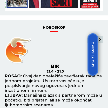
HOROSKOP
SPORTISSIMO
BIK
21.4 - 21.5
POSAO:
Ovaj dan obeležiće završetak rada na
P
jednom projektu. Uskoro vas očekuje
pa
.
potpisivanje novog ugovora s jednom
Ak
inostranom firmom.
pe
,
LJUBAV:
Današnji izlazak s partnerom može u
L
početku biti prijatan, ali se može okončati
up
ljubomornim scenama.
in