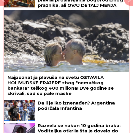
praznika, ali OVAJ DETALJ MENJA
SVE
Najpoznatija plavuša na svetu OSTAVILA
HOLIVUDSKE FRAJERE zbog "nemačkog
bankara" teškog 400 miliona! Dve godine se
skrivali, sad su pale maske
Da li je iko iznenađen? Argentina
podržala Infantina
Razvela se nakon 10 godina braka:
Voditeljka otkrila šta je dovelo do