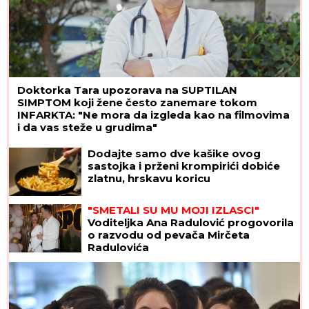
Doktorka Tara upozorava na SUPTILAN
SIMPTOM koji žene često zanemare tokom
INFARKTA: "Ne mora da izgleda kao na filmovima
i da vas steže u grudima"
Dodajte samo dve kašike ovog
sastojka i prženi krompirići dobiće
zlatnu, hrskavu koricu
"SMETALI SU MU MOJI IZLASCI"
Voditeljka Ana Radulović progovorila
o razvodu od pevača Mirčeta
Radulovića