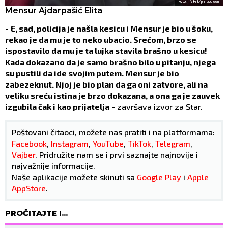
Foto: TV Pink/printscreen
Mensur Ajdarpašić Elita
-
E, sad, policija je našla kesicu i Mensur je bio u šoku,
rekao je da mu je to neko ubacio. Srećom, brzo se
ispostavilo da mu je ta lujka stavila brašno u kesicu!
Kada dokazano da je samo brašno bilo u pitanju, njega
su pustili da ide svojim putem. Mensur je bio
zabezeknut. Njoj je bio plan da ga oni zatvore, ali na
veliku sreću istina je brzo dokazana, a ona ga je zauvek
izgubila čak i kao prijatelja
- završava izvor za Star.
Poštovani čitaoci, možete nas pratiti i na platformama:
Facebook
,
Instagram
,
YouTube
,
TikTok
,
Telegram
,
Vajber
. Pridružite nam se i prvi saznajte najnovije i
najvažnije informacije.
Naše aplikacije možete skinuti sa
Google Play
i
Apple
AppStore
.
PROČITAJTE I...