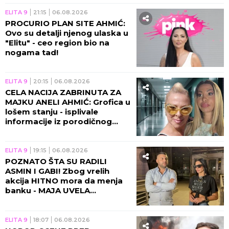
ELITA 9
21:15
06.08.2026
PROCURIO PLAN SITE AHMIĆ:
Ovo su detalji njenog ulaska u
"Elitu" - ceo region bio na
nogama tad!
ELITA 9
20:15
06.08.2026
CELA NACIJA ZABRINUTA ZA
MAJKU ANELI AHMIĆ: Grofica u
lošem stanju - isplivale
informacije iz porodičnog
doma!
ELITA 9
19:15
06.08.2026
POZNATO ŠTA SU RADILI
ASMIN I GABI! Zbog vrelih
akcija HITNO mora da menja
banku - MAJA UVELA
RESTRIKCIJE!
ELITA 9
18:07
06.08.2026