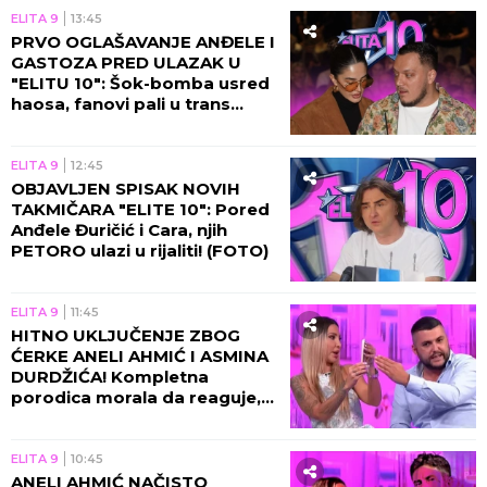
ELITA 9
13:45
PRVO OGLAŠAVANJE ANĐELE I
GASTOZA PRED ULAZAK U
"ELITU 10": Šok-bomba usred
haosa, fanovi pali u trans
zbog novih vesti!
ELITA 9
12:45
OBJAVLJEN SPISAK NOVIH
TAKMIČARA "ELITE 10": Pored
Anđele Đuričić i Cara, njih
PETORO ulazi u rijaliti! (FOTO)
ELITA 9
11:45
HITNO UKLJUČENJE ZBOG
ĆERKE ANELI AHMIĆ I ASMINA
DURDŽIĆA! Kompletna
porodica morala da reaguje,
usledila nova drama u
programu!
ELITA 9
10:45
ANELI AHMIĆ NAČISTO