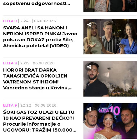
sopstvenu odgovornost!
(VIDEO)
ELITA 9
23:45
06.08.2026
SVAĐA ANELI SA HANOM I
NERIOM ISPRED PINKA! Javno
pokazan DOKAZ protiv Site,
Ahmićka poletela! (VIDEO)
ELITA 9
23:15
06.08.2026
HOROR! BRAT DARKA
TANASIJEVIĆA OPKOLJEN
VATRENOM STIHIJOM!
Vanredno stanje u Kovinu,
voditelj u agoniji: U TOJ KUĆI
SAM ODRASTAO!
ELITA 9
22:22
06.08.2026
ŠOK! GASTOZ ULAZI U ELITU
10 KAO PREVARENI DEČKO?!
Procurile informacije o
UGOVORU: TRAŽIM 150.000
EVRA UNAPRED! (VIDEO)