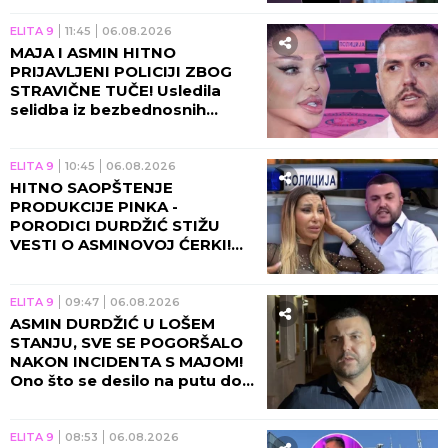
ELITA 9
11:45
06.08.2026
MAJA I ASMIN HITNO
PRIJAVLJENI POLICIJI ZBOG
STRAVIČNE TUČE! Usledila
selidba iz bezbednosnih
razloga, sve otišlo predaleko!
ELITA 9
10:45
06.08.2026
HITNO SAOPŠTENJE
PRODUKCIJE PINKA -
PORODICI DURDŽIĆ STIŽU
VESTI O ASMINOVOJ ĆERKI!
Aneli se momentalno vraća u
Beograd zbog Nore!
ELITA 9
09:47
06.08.2026
ASMIN DURDŽIĆ U LOŠEM
STANJU, SVE SE POGORŠALO
NAKON INCIDENTA S MAJOM!
Ono što se desilo na putu do
Pinka će vas NAJEŽITI!
ELITA 9
08:53
06.08.2026