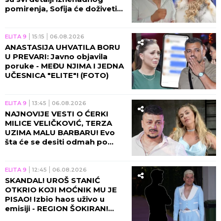
pomirenja, Sofija će doživeti
nervni slom!
ELITA 9
15:15
06.08.2026
ANASTASIJA UHVATILA BORU
U PREVARI: Javno objavila
poruke - MEĐU NJIMA I JEDNA
UČESNICA "ELITE"! (FOTO)
ELITA 9
13:45
06.08.2026
NAJNOVIJE VESTI O ĆERKI
MILICE VELIČKOVIĆ, TERZA
UZIMA MALU BARBARU! Evo
šta će se desiti odmah po
povratku u Beograd!
ELITA 9
12:45
06.08.2026
SKANDAL! UROŠ STANIĆ
OTKRIO KOJI MOĆNIK MU JE
PISAO! Izbio haos uživo u
emisiji - REGION ŠOKIRAN!
(VIDEO)