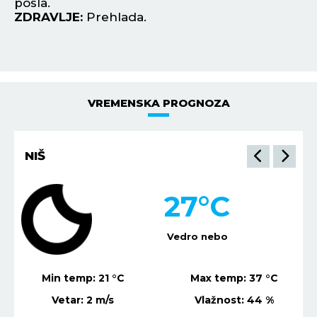
ZDRAVLJE:
Nesanica.
u 
Z
VREMENSKA PROGNOZA
BEOGRAD
26
°C
Mestimično oblačno
Min temp:
23
°C
Max temp:
39
°C
Vetar:
1
m/s
Vlažnost:
58
%