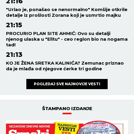
21:16
"Urlao je, ponašao se nenormalno" Komšije otkrile
detalje iz prošlosti Zorana koji je usmrtio majku
21:15
PROCURIO PLAN SITE AHMIĆ: Ovo su detalji
njenog ulaska u "Elitu" - ceo region bio na nogama
tad!
21:13
KO JE ŽENA SRETKA KALINIĆA? Zemunac priznao
da je mlađa od njegove ćerke tri godine
POGLEDAJ SVE NAJNOVIJE VESTI
ŠTAMPANO IZDANJE