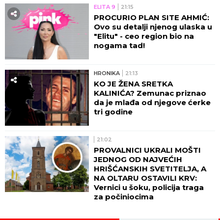
ELITA 9
21:15
PROCURIO PLAN SITE AHMIĆ:
Ovo su detalji njenog ulaska u
"Elitu" - ceo region bio na
nogama tad!
HRONIKA
21:13
KO JE ŽENA SRETKA
KALINIĆA? Zemunac priznao
da je mlađa od njegove ćerke
tri godine
21:02
PROVALNICI UKRALI MOŠTI
JEDNOG OD NAJVEĆIH
HRIŠĆANSKIH SVETITELJA, A
NA OLTARU OSTAVILI KRV:
Vernici u šoku, policija traga
za počiniocima