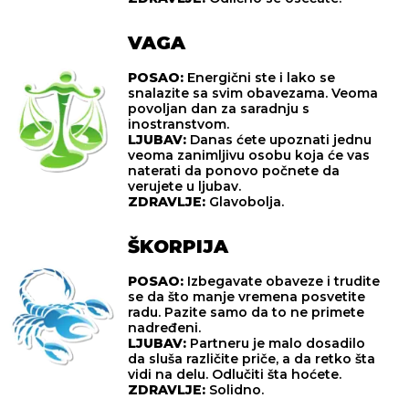
VAGA
POSAO:
Energični ste i lako se
snalazite sa svim obavezama. Veoma
povoljan dan za saradnju s
inostranstvom.
LJUBAV:
Danas ćete upoznati jednu
veoma zanimljivu osobu koja će vas
naterati da ponovo počnete da
verujete u ljubav.
ZDRAVLJE:
Glavobolja.
ŠKORPIJA
POSAO:
Izbegavate obaveze i trudite
se da što manje vremena posvetite
radu. Pazite samo da to ne primete
nadređeni.
LJUBAV:
Partneru je malo dosadilo
da sluša različite priče, a da retko šta
vidi na delu. Odlučiti šta hoćete.
ZDRAVLJE:
Solidno.