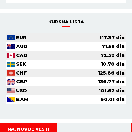
KURSNA LISTA
EUR
117.37
din
AUD
71.59
din
CAD
72.52
din
SEK
10.70
din
CHF
125.86
din
GBP
136.77
din
USD
101.62
din
BAM
60.01
din
NAJNOVIJE VESTI