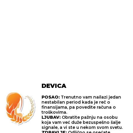
DEVICA
POSAO:
Trenutno vam nailazi jedan
nestabilan period kada je reč o
finansijama, pa povedite računa o
troškovima.
LJUBAV:
Obratite pažnju na osobu
koja vam već duže bezuspešno šalje
signale, a vi ste u nekom svom svetu.
ZDRAVLJE:
Odlično se osećate.