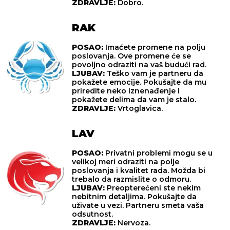
ZDRAVLJE:
Dobro.
RAK
POSAO:
Imaćete promene na polju
poslovanja. Ove promene će se
povoljno odraziti na vaš budući rad.
LJUBAV:
Teško vam je partneru da
pokažete emocije. Pokušajte da mu
priredite neko iznenađenje i
pokažete delima da vam je stalo.
ZDRAVLJE:
Vrtoglavica.
LAV
POSAO:
Privatni problemi mogu se u
velikoj meri odraziti na polje
poslovanja i kvalitet rada. Možda bi
trebalo da razmislite o odmoru.
LJUBAV:
Preopterećeni ste nekim
nebitnim detaljima. Pokušajte da
uživate u vezi. Partneru smeta vaša
odsutnost.
ZDRAVLJE:
Nervoza.