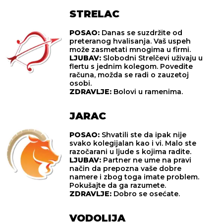
STRELAC
POSAO:
Danas se suzdržite od
preteranog hvalisanja. Vaš uspeh
može zasmetati mnogima u firmi.
LJUBAV:
Slobodni Strelčevi uživaju u
flertu s jednim kolegom. Povedite
računa, možda se radi o zauzetoj
osobi.
ZDRAVLJE:
Bolovi u ramenima.
JARAC
POSAO:
Shvatili ste da ipak nije
svako kolegijalan kao i vi. Malo ste
razočarani u ljude s kojima radite.
LJUBAV:
Partner ne ume na pravi
način da prepozna vaše dobre
namere i zbog toga imate problem.
Pokušajte da ga razumete.
ZDRAVLJE:
Dobro se osećate.
VODOLIJA