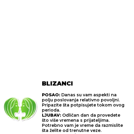
BLIZANCI
POSAO:
Danas su vam aspekti na
polju poslovanja relativno povoljni.
Pripazite šta potpisujete tokom ovog
perioda.
LJUBAV:
Odličan dan da provedete
što više vremena s prijateljima.
Potrebno vam je vreme da razmislite
šta želite od trenutne veze.