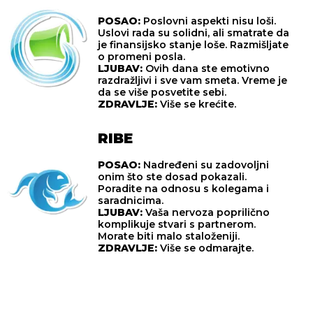
POSAO:
Poslovni aspekti nisu loši.
Uslovi rada su solidni, ali smatrate da
je finansijsko stanje loše. Razmišljate
o promeni posla.
LJUBAV:
Ovih dana ste emotivno
razdražljivi i sve vam smeta. Vreme je
da se više posvetite sebi.
ZDRAVLJE:
Više se krećite.
RIBE
POSAO:
Nadređeni su zadovoljni
onim što ste dosad pokazali.
Poradite na odnosu s kolegama i
saradnicima.
LJUBAV:
Vaša nervoza poprilično
komplikuje stvari s partnerom.
Morate biti malo staloženiji.
ZDRAVLJE:
Više se odmarajte.