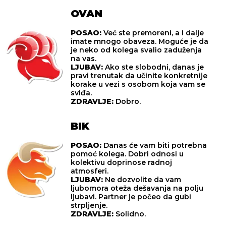
OVAN
POSAO:
Već ste premoreni, a i dalje
imate mnogo obaveza. Moguće je da
je neko od kolega svalio zaduženja
na vas.
LJUBAV:
Ako ste slobodni, danas je
pravi trenutak da učinite konkretnije
korake u vezi s osobom koja vam se
sviđa.
ZDRAVLJE:
Dobro.
BIK
POSAO:
Danas će vam biti potrebna
pomoć kolega. Dobri odnosi u
kolektivu doprinose radnoj
atmosferi.
LJUBAV:
Ne dozvolite da vam
ljubomora oteža dešavanja na polju
ljubavi. Partner je počeo da gubi
strpljenje.
ZDRAVLJE:
Solidno.