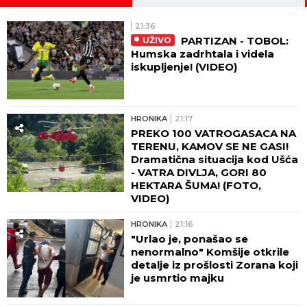
21:36
PARTIZAN - TOBOL:
UŽIVO
Humska zadrhtala i videla
iskupljenje! (VIDEO)
HRONIKA
21:17
PREKO 100 VATROGASACA NA
TERENU, KAMOV SE NE GASI!
Dramatična situacija kod Ušća
- VATRA DIVLJA, GORI 80
HEKTARA ŠUMA! (FOTO,
VIDEO)
HRONIKA
21:16
"Urlao je, ponašao se
nenormalno" Komšije otkrile
detalje iz prošlosti Zorana koji
je usmrtio majku