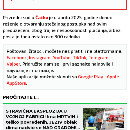
Privredni sud u
Čačku
je u aprilu 2025. godine doneo
rešenje o otvaranju stečajnog postupka nad ovim
preduzećem, zbog trajne nesposobnosti plaćanja, a bez
posla je tada ostalo oko 300 radnika.
Poštovani čitaoci, možete nas pratiti i na platformama:
Facebook
,
Instagram
,
YouTube
,
TikTok
,
Telegram
,
Vajber
. Pridružite nam se i prvi saznajte najnovije i
najvažnije informacije.
Naše aplikacije možete skinuti sa
Google Play
i
Apple
AppStore
.
PROČITAJTE I...
STRAVIČNA EKSPLOZIJA U
VOJNOJ FABRICI! Ima MRTVIH i
teško povređenih, JEZIV oblak
dima nadvio se NAD GRADOM!