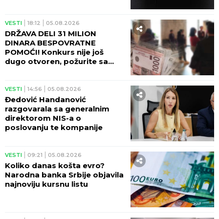
VESTI
18:12
05.08.2026
DRŽAVA DELI 31 MILION
DINARA BESPOVRATNE
POMOĆI! Konkurs nije još
dugo otvoren, požurite sa
prijavom!
VESTI
14:56
05.08.2026
Đedović Handanović
razgovarala sa generalnim
direktorom NIS-a o
poslovanju te kompanije
VESTI
09:21
05.08.2026
Koliko danas košta evro?
Narodna banka Srbije objavila
najnoviju kursnu listu