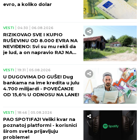
evro, a koliko dolar
VESTI
04:30
06.08.2026
RIZIKOVAO SVE I KUPIO
RUŠEVINU OD 8.000 EVRA NA
NEVIĐENO: Svi su mu rekli da
je lud, a on napravio RAJ NA
ZEMLJI!
VESTI
19:31
05.08.2026
U DUGOVIMA DO GUŠE! Dug
bankama na ime kredita u julu
4.700 milijardi - POVEĆANJE
OD 15,6% U ODNOSU NA LANE!
VESTI
18:46
05.08.2026
PAO SPOTIFAJ! Veliki kvar na
poznatoj platformi - korisnici
širom sveta prijavljuju
probleme!