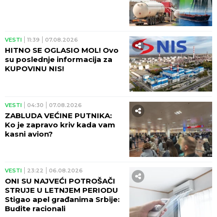
VESTI
11:39
07.08.2026
HITNO SE OGLASIO MOL! Ovo
su poslednje informacija za
KUPOVINU NIS!
VESTI
04:30
07.08.2026
ZABLUDA VEĆINE PUTNIKA:
Ko je zapravo kriv kada vam
kasni avion?
VESTI
23:22
06.08.2026
ONI SU NAJVEĆI POTROŠAČI
STRUJE U LETNJEM PERIODU
Stigao apel građanima Srbije:
Budite racionali