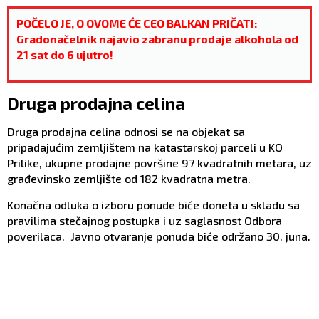
POČELO JE, O OVOME ĆE CEO BALKAN PRIČATI:
Gradonačelnik najavio zabranu prodaje alkohola od
21 sat do 6 ujutro!
Druga prodajna celina
Druga prodajna celina odnosi se na objekat sa
pripadajućim zemljištem na katastarskoj parceli u KO
Prilike, ukupne prodajne površine 97 kvadratnih metara, uz
građevinsko zemljište od 182 kvadratna metra.
Konačna odluka o izboru ponude biće doneta u skladu sa
pravilima stečajnog postupka i uz saglasnost Odbora
poverilaca. Javno otvaranje ponuda biće održano 30. juna.