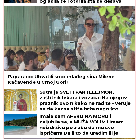
oglasila se i otkrila šta se dešava
nakon haosa sa Terzom
Paparaco: Uhvatili smo mlađeg sina Milene
Kačavende u Crnoj Gori!
Sutra je SVETI PANTELEJMON,
zaštitnik lekara i vozača: Na njegov
praznik ovo nikako ne radite - veruje
se da kazna stiže brže nego što
mislite
Imala sam AFERU NA MORU i
zaljubila se, a MUŽA VOLIM i imam
neizdrživu potrebu da mu sve
ispričam! Da li to da uradim ili je
pametnije da ĆUTIM?