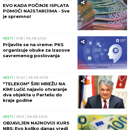
EVO KADA POČINJE ISPLATA
POMOĆI NAJSTARIJIMA - Sve
je spremno!
VESTI
11:18
06.08.2026
Prijavite se na vreme: PKS
organizuje obuke za izazove
savremenog poslovanja
VESTI
10:43
06.08.2026
"TELEKOM" ŠIRI MREŽU NA
KiM! Lučić najavio otvaranje
dva objekta u Partešu do
kraja godine
VESTI
09:11
06.08.2026
OBJAVLJEN NAJNOVIJI KURS
NBS: Evo koliko danas vredi