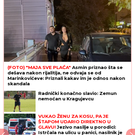
(FOTO) "MAJA SVE PLAĆA"
Asmin priznao šta se
dešava nakon rijalitija, ne odvaja se od
Marinkovićeve: Priznali kakav im je odnos nakon
skandala
Radnički konačno slavio: Zemun
nemoćan u Kragujevcu
VUKAO ŽENU ZA KOSU, PA JE
ŠTAPOM UDARIO DIREKTNO U
GLAVU!
Jezivo nasilje u porodici:
Istrčala na ulicu u panici, nasilnik je