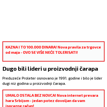
KAZNA I TO 100.000 DINARA! Nova pravila za trgovce
od maja - OVO SE VIŠE NEĆE TOLERISATI!
Dugo bili lideri u proizvodnji čarapa
Preduzeće Proleter osnovano je 1991. godine i bilo je lider
dugi niz godina u proizvodnji čarapa.
UMALO OSTALA BEZ NOVCA! Nova internet prevara
hara Srbijom - jedan potez dovoljan da vam
isprazne račun!