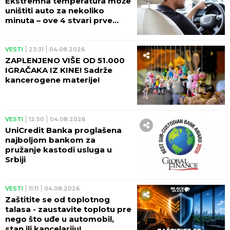
Ekstremna temperatura može
uništiti auto za nekoliko
minuta – ove 4 stvari prve
stradaju
VESTI
23:31
04.08.2026
ZAPLENJENO VIŠE OD 51.000
IGRAČAKA IZ KINE! Sadrže
kancerogene materije!
VESTI
12:50
04.08.2026
UniCredit Banka proglašena
najboljom bankom za
pružanje kastodi usluga u
Srbiji
VESTI
11:11
04.08.2026
Zaštitite se od toplotnog
talasa - zaustavite toplotu pre
nego što uđe u automobil,
stan ili kancelariju!