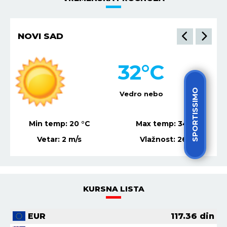
NIŠ
34
°C
SPORTISSIMO
Vedro nebo
Min temp:
21
°C
Max temp:
36
°C
Vetar:
4
m/s
Vlažnost:
31
%
KURSNA LISTA
EUR
117.36
din