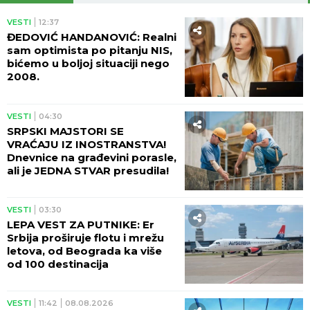
VESTI
12:37
ĐEDOVIĆ HANDANOVIĆ: Realni
sam optimista po pitanju NIS,
bićemo u boljoj situaciji nego
2008.
VESTI
04:30
SRPSKI MAJSTORI SE
VRAĆAJU IZ INOSTRANSTVA!
Dnevnice na građevini porasle,
ali je JEDNA STVAR presudila!
VESTI
03:30
LEPA VEST ZA PUTNIKE: Er
Srbija proširuje flotu i mrežu
letova, od Beograda ka više
od 100 destinacija
VESTI
11:42
08.08.2026