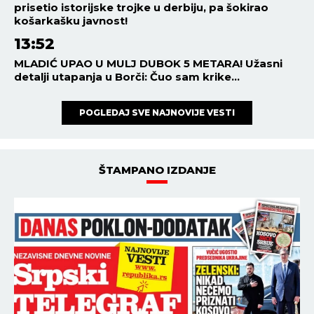
prisetio istorijske trojke u derbiju, pa šokirao
košarkašku javnost!
13:52
MLADIĆ UPAO U MULJ DUBOK 5 METARA! Užasni
detalji utapanja u Borči: Čuo sam krike...
POGLEDAJ SVE NAJNOVIJE VESTI
ŠTAMPANO IZDANJE