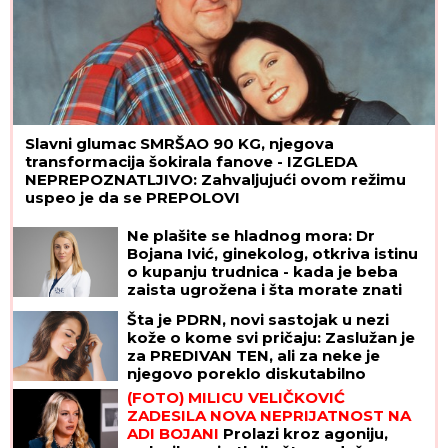
Slavni glumac SMRŠAO 90 KG, njegova
transformacija šokirala fanove - IZGLEDA
NEPREPOZNATLJIVO: Zahvaljujući ovom režimu
uspeo je da se PREPOLOVI
Ne plašite se hladnog mora: Dr
Bojana Ivić, ginekolog, otkriva istinu
o kupanju trudnica - kada je beba
zaista ugrožena i šta morate znati
Šta je PDRN, novi sastojak u nezi
kože o kome svi pričaju: Zaslužan je
za PREDIVAN TEN, ali za neke je
njegovo poreklo diskutabilno
(FOTO) MILICU VELIČKOVIĆ
ZADESILA NOVA NEPRIJATNOST NA
ADI BOJANI
Prolazi kroz agoniju,