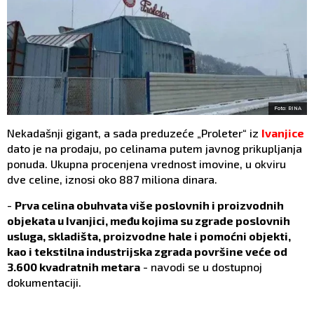
Foto: RINA
Nekadašnji gigant, a sada preduzeće „Proleter“ iz
Ivanjice
dato je na prodaju, po celinama putem javnog prikupljanja
ponuda. Ukupna procenjena vrednost imovine, u okviru
dve celine, iznosi oko 887 miliona dinara.
-
Prva celina obuhvata više poslovnih i proizvodnih
objekata u Ivanjici, među kojima su zgrade poslovnih
usluga, skladišta, proizvodne hale i pomoćni objekti,
kao i tekstilna industrijska zgrada površine veće od
3.600 kvadratnih metara
- navodi se u dostupnoj
dokumentaciji.