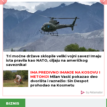
stigao, prolaznici sprečili katastrofu
Tri moćne države sklopile veliki vojni savez! Imaju
ista pravila kao NATO, ciljaju na američkog
saveznika!
IMA PREDIVNO IMANJE NA KOSOVU I
METOHIJI
Milan Vasić pokazao deo
dvorišta i raznežio: Sin Despot
prohodao na Kosmetu
by Aklamator
BIZNIS