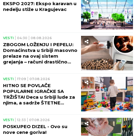
EKSPO 2027: Ekspo karavan u
nedelju stiže u Kragujevac
VESTI
04:30
08.08.2026
ZBOGOM LOŽENJU I PEPELU:
Domaćinstva u Srbiji masovno
prelaze na ovaj sistem
grejanja – računi drastično
manji!
VESTI
17:09
07.08.2026
HITNO SE POVLAČE
POPULARNE IGRAČKE SA
TRŽIŠTA! Deca u Srbiji lude za
njima, a sadrže ŠTETNE
MATERIJE!
VESTI
12:33
07.08.2026
POSKUPEO DIZEL - Ovo su
nove cene goriva!