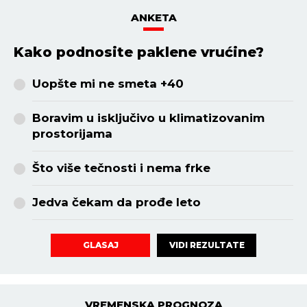
ANKETA
Kako podnosite paklene vrućine?
Uopšte mi ne smeta +40
Boravim u isključivo u klimatizovanim
prostorijama
Što više tečnosti i nema frke
Jedva čekam da prođe leto
VIDI REZULTATE
GLASAJ
VREMENSKA PROGNOZA