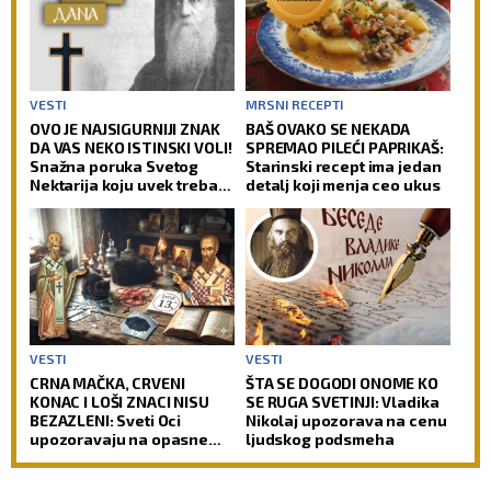
VESTI
MRSNI RECEPTI
OVO JE NAJSIGURNIJI ZNAK
BAŠ OVAKO SE NEKADA
DA VAS NEKO ISTINSKI VOLI!
SPREMAO PILEĆI PAPRIKAŠ:
Snažna poruka Svetog
Starinski recept ima jedan
Nektarija koju uvek treba
detalj koji menja ceo ukus
imati na umu!
VESTI
VESTI
CRNA MAČKA, CRVENI
ŠTA SE DOGODI ONOME KO
KONAC I LOŠI ZNACI NISU
SE RUGA SVETINJI: Vladika
BEZAZLENI: Sveti Oci
Nikolaj upozorava na cenu
upozoravaju na opasne
ljudskog podsmeha
zamke u koje upada i
savremeni čovek