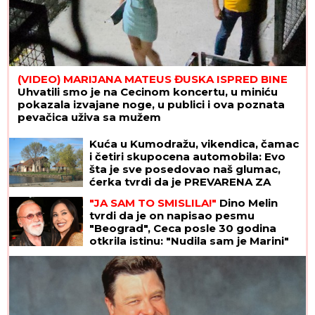
(VIDEO) MARIJANA MATEUS ĐUSKA ISPRED BINE
Uhvatili smo je na Cecinom koncertu, u miniću
pokazala izvajane noge, u publici i ova poznata
pevačica uživa sa mužem
Kuća u Kumodražu, vikendica, čamac
i četiri skupocena automobila: Evo
šta je sve posedovao naš glumac,
ćerka tvrdi da je PREVARENA ZA
NASLEDSTVO
"JA SAM TO SMISLILA!"
Dino Melin
tvrdi da je on napisao pesmu
"Beograd", Ceca posle 30 godina
otkrila istinu: "Nudila sam je Marini"