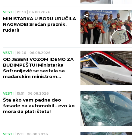
VESTI
19:30
06.08.2026
MINISTARKA U BORU URUČILA
NAGRADE! Srećan praznik,
rudari!
VESTI
19:26
06.08.2026
OD JESENI VOZOM IDEMO ZA
BUDIMPEŠTU! Ministarka
Sofronijević se sastala sa
mađarskim ministrom
Vitezijem - SJAJNE VESTI!
VESTI
15:51
06.08.2026
Šta ako vam padne deo
fasade na automobil - evo ko
mora da plati štetu!
VESTI
15:11
06.08.2026