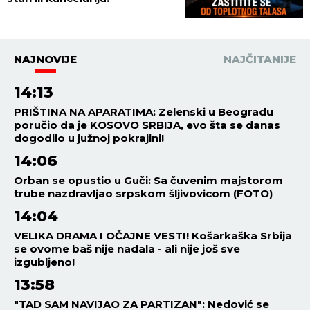
NAJNOVIJE
NAJČITANIJE
14:13
PRIŠTINA NA APARATIMA: Zelenski u Beogradu
poručio da je KOSOVO SRBIJA, evo šta se danas
dogodilo u južnoj pokrajini!
14:06
Orban se opustio u Guči: Sa čuvenim majstorom
trube nazdravljao srpskom šljivovicom (FOTO)
14:04
VELIKA DRAMA I OČAJNE VESTI! Košarkaška Srbija
se ovome baš nije nadala - ali nije još sve
izgubljeno!
13:58
"TAD SAM NAVIJAO ZA PARTIZAN": Nedović se